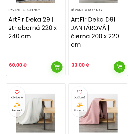
BÝVANIE A DOPLNKY
BÝVANIE A DOPLNKY
ArtFir Deka 29 |
ArtFir Deka D91
strieborná 220 x
JANTÁROVÁ |
240 cm
čierna 200 x 220
cm
60,00
€
33,00
€
Porovnať
Porovnať