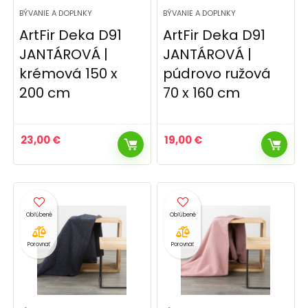
BÝVANIE A DOPLNKY
BÝVANIE A DOPLNKY
ArtFir Deka D91
ArtFir Deka D91
JANTÁROVÁ |
JANTÁROVÁ |
krémová 150 x
púdrovo ružová
200 cm
70 x 160 cm
23,00
€
19,00
€
Porovnať
Porovnať