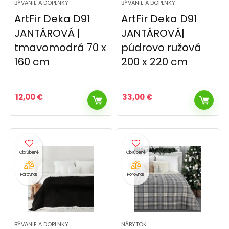
BÝVANIE A DOPLNKY
BÝVANIE A DOPLNKY
ArtFir Deka D91
ArtFir Deka D91
JANTÁROVÁ |
JANTÁROVÁ|
tmavomodrá 70 x
púdrovo ružová
160 cm
200 x 220 cm
12,00
€
33,00
€
Porovnať
Porovnať
BÝVANIE A DOPLNKY
NÁBYTOK