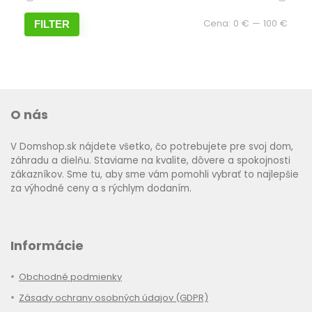
Mini
Maxi
Cena:
0 €
—
100 €
FILTER
cena
cena
O nás
V Domshop.sk nájdete všetko, čo potrebujete pre svoj dom,
záhradu a dielňu. Staviame na kvalite, dôvere a spokojnosti
zákazníkov. Sme tu, aby sme vám pomohli vybrať to najlepšie
za výhodné ceny a s rýchlym dodaním.
Informácie
Obchodné podmienky
Zásady ochrany osobných údajov (GDPR)