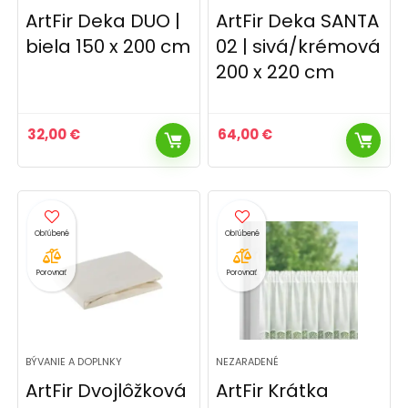
ArtFir Deka DUO |
ArtFir Deka SANTA
biela 150 x 200 cm
02 | sivá/krémová
200 x 220 cm
32,00
€
64,00
€
Porovnať
Porovnať
BÝVANIE A DOPLNKY
NEZARADENÉ
ArtFir Dvojlôžková
ArtFir Krátka