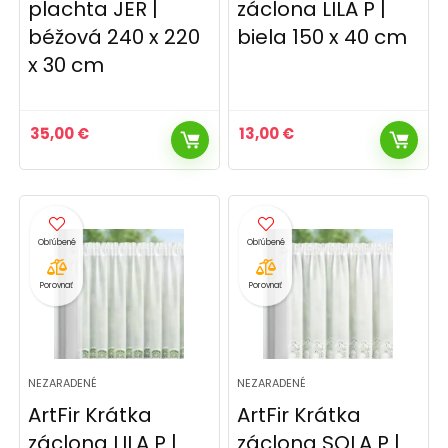
plachta JER |
záclona LILA P |
béžová 240 x 220
biela 150 x 40 cm
x 30 cm
35,00
€
13,00
€
Porovnať
Porovnať
NEZARADENÉ
NEZARADENÉ
ArtFir Krátka
ArtFir Krátka
záclona LILA P |
záclona SOLA P |