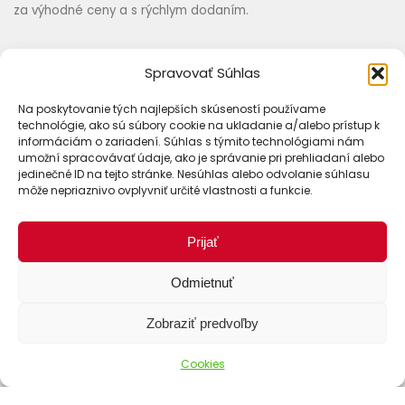
za výhodné ceny a s rýchlym dodaním.
Spravovať Súhlas
Informácie
Na poskytovanie tých najlepších skúseností používame
Obchodné podmienky
technológie, ako sú súbory cookie na ukladanie a/alebo prístup k
informáciám o zariadení. Súhlas s týmito technológiami nám
Zásady ochrany osobných údajov (GDPR)
umožní spracovávať údaje, ako je správanie pri prehliadaní alebo
jedinečné ID na tejto stránke. Nesúhlas alebo odvolanie súhlasu
Disclaimer
môže nepriaznivo ovplyvniť určité vlastnosti a funkcie.
Reklamácie
Odstúpenie od zmluvy
Prijať
Cookies
Odmietnuť
Kontakt
Zobraziť predvoľby
Cookies
Nákup