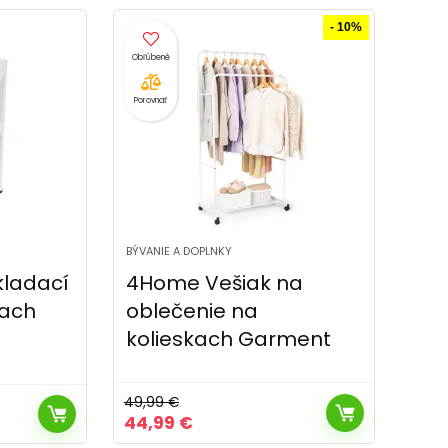
bola:
je:
104,99 €.
67,49 €.
- 10%
Porovnať
BÝVANIE A DOPLNKY
ladací
4Home Vešiak na
kach
oblečenie na
kolieskach Garment
49,99
€
Pôvodná
Aktuálna
44,99
€
cena
cena