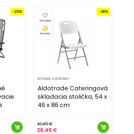
bola:
je:
49,99 €.
44,99 €.
- 23%
- 36%
Porovnať
BÝVANIE A DOPLNKY
né
Aldotrade Cateringová
vacie
skladacia stolička, 54 x
á
46 x 86 cm
41,49
€
Pôvodná
Aktuálna
26,49
€