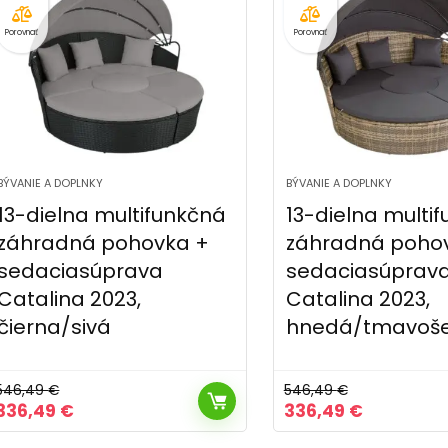
Porovnať
Porovnať
BÝVANIE A DOPLNKY
BÝVANIE A DOPLNKY
13-dielna multifunkčná
13-dielna multi
záhradná pohovka +
záhradná poho
sedaciasúprava
sedaciasúprav
Catalina 2023,
Catalina 2023,
čierna/sivá
hnedá/tmavoš
546,49
€
546,49
€
Pôvodná
Aktuálna
Pôvodná
Aktuálna
336,49
€
336,49
€
cena
cena
cena
cena