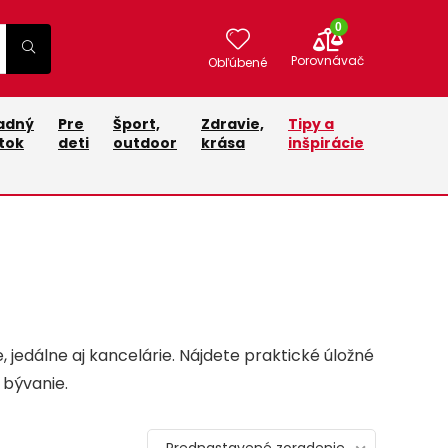
0
Porovnávač
Obľúbené
adný
Pre
Šport,
Zdravie,
Tipy a
tok
deti
outdoor
krása
inšpirácie
 jedálne aj kancelárie. Nájdete praktické úložné
 bývanie.