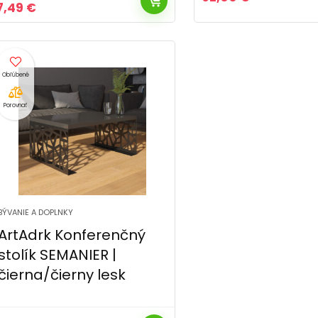
Pôvodná
Aktuálna
7,49
€
cena
cena
bola:
je:
10,99 €.
7,49 €.
Porovnať
BÝVANIE A DOPLNKY
ArtAdrk Konferenčný
stolík SEMANIER |
čierna/čierny lesk