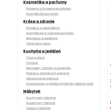
Kozmetika a parfumy
Hygiena a hygienické potreby
Kozmetické pomôcky
Krása a zdravie
Hygiena a dezinfekcia
Kozmetické a vlasové pomôcky
Manikúra a pedikúra
Zdravotná obuv
Kuchyňa a jedáleň
Čaje a káva
Fondue
Mlynčeky, soľničky a koreničky
Príprava domácich potravín
Skladovanie potravín
Sodastream a ďalšie výrobníky perlivej vody
Nábytok
Kuchynský nábytok
Kúpeľňový nábytok
Sedací nábytok