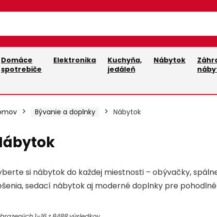
Domáce
Elektronika
Kuchyňa,
Nábytok
Záhr
spotrebiče
jedáleň
náby
omov
Bývanie a doplnky
Nábytok
Nábytok
álna
álna
berte si nábytok do každej miestnosti – obývačky, spálne,
iešenia, sedací nábytok aj moderné doplnky pre pohodlné
brazených 1–16 z 8488 výsledkov