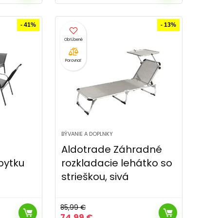
cena
cena
bola:
je:
41,49 €.
26,49 €.
- 41%
- 13%
Porovnať
BÝVANIE A DOPLNKY
Aldotrade Záhradné
bytku
rozkladacie lehátko so
strieškou, sivá
85,99
€
Pôvodná
Aktuálna
74,99
€