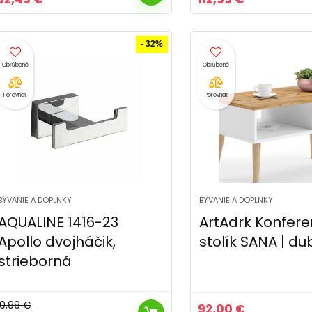
cena
cena
cena
cena
bola:
je:
bola:
je:
37,49 €.
32,49 €.
189,99 €.
112,99 €.
- 32%
Porovnať
Porovnať
BÝVANIE A DOPLNKY
BÝVANIE A DOPLNKY
AQUALINE 1416-23
ArtAdrk Konfer
Apollo dvojháčik,
stolík SANA | du
strieborná
10,99
€
92,00
€