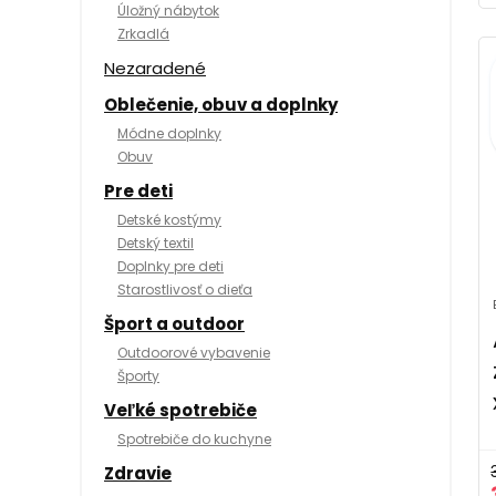
Úložný nábytok
Zrkadlá
Nezaradené
Oblečenie, obuv a doplnky
Módne doplnky
Obuv
Pre deti
Detské kostýmy
Detský textil
Doplnky pre deti
Starostlivosť o dieťa
Šport a outdoor
Outdoorové vybavenie
Športy
Veľké spotrebiče
Spotrebiče do kuchyne
Zdravie