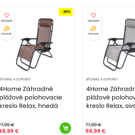
bola:
je:
19,99 €.
14,99 €.
- 36%
Porovnať
Porovnať
BÝVANIE A DOPLNKY
BÝVANIE A DOPLNKY
4Home Záhradné
4Home Záhrad
plážové polohovacie
plážové poloho
kreslo Relax, hnedá
kreslo Relax, siv
77,99
€
77,99
€
Pôvodná
Aktuálna
Pôvodná
Aktuálna
49,99
€
59,99
€