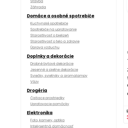
Stavba
Záhrada
Domáce a osobné spotrebiče
Kuchynské spotrebiče
Spotrebiče na upratovanie
Starostlivosť o bielizeň
Starostlivosť o telo a zdravie
Úprava vzduchu
Doplnky a dekorácie
Drobné bytové dekorácie
Jesenné a pietne dekorácie
Sviečky, svietniky a aromalampy
Vázy
Drogéria
Čistiace prostriedky
Upratovacie pomôcky
Elektronika
Foto, kamery, optika
Inteligentná domácnosť