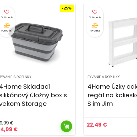
bola:
je:
bola:
je:
546,49 €.
336,49 €.
546,49 €.
336,49 €.
- 25%
Porovnať
Porovnať
BÝVANIE A DOPLNKY
BÝVANIE A DOPLNKY
4Home Skladací
4Home Úzky odk
silikónový úložný box s
regál na kolies
vekom Storage
Slim Jim
19,99
€
22,49
€
Pôvodná
Aktuálna
14,99
€
cena
cena