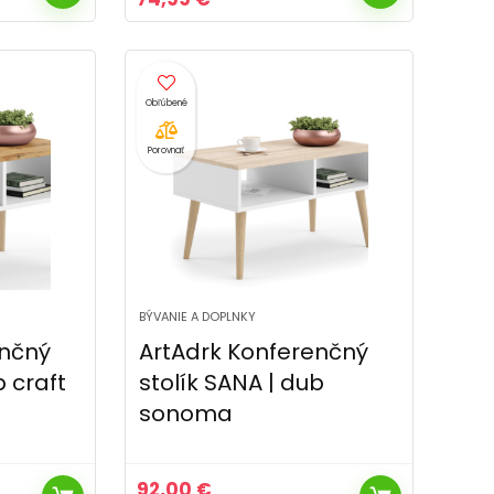
cena
cena
bola:
je:
85,99 €.
74,99 €.
Porovnať
BÝVANIE A DOPLNKY
enčný
ArtAdrk Konferenčný
b craft
stolík SANA | dub
sonoma
92,00
€