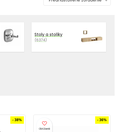
Prednastavené zoradenie
Stoly a stolíky
(6374)
- 38%
- 36%