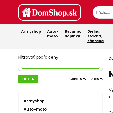
Armyshop
Auto-
Bývanie,
Dielňa,
moto
doplnky
stavba,
záhrada
Filtrovať podľa ceny
D
Minim
Maxim
Cena:
0 €
—
2 810 €
FILTER
cena
cena
Vy
r
Armyshop
Auto-moto
Zo