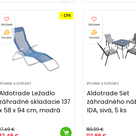
cena
cena
cena
cena
bola:
je:
bola:
je:
77,99 €.
49,99 €.
77,99 €.
59,99 €.
- 13%
Porovnať
Porovnať
BÝVANIE A DOPLNKY
BÝVANIE A DOPLNKY
Aldotrade Ležadlo
Aldotrade Set
záhradné skladacie 137
záhradného ná
x 58 x 94 cm, modrá
IDA, sivá, 5 ks
37,49
€
189,99
€
Pôvodná
Aktuálna
Pôvodná
Aktuálna
32,49
€
112,99
€