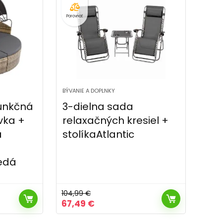
Porovnať
BÝVANIE A DOPLNKY
funkčná
3-dielna sada
vka +
relaxačných kresiel +
a
stolíkaAtlantic
edá
104,99
€
Pôvodná
Aktuálna
67,49
€
cena
cena