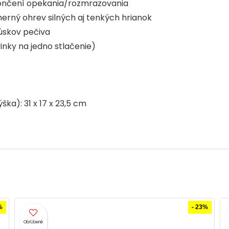
končení opekania/rozmrazovania
rný ohrev silných aj tenkých hrianok
kúskov pečiva
nky na jedno stlačenie)
ka): 31 x 17 x 23,5 cm
%
- 26%