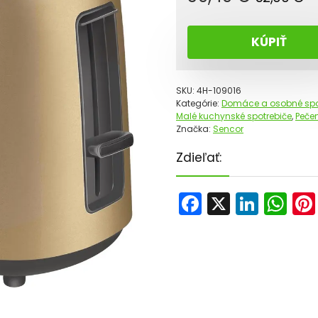
c
c
b
je
KÚPIŤ
5
3
SKU:
4H-109016
Kategórie:
Domáce a osobné spo
Malé kuchynské spotrebiče
,
Peče
Značka:
Sencor
Zdieľať:
F
X
Li
W
a
n
h
c
k
a
e
e
ts
b
dI
A
o
n
p