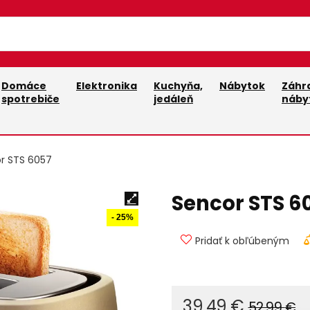
Domáce
Elektronika
Kuchyňa,
Nábytok
Záhr
spotrebiče
jedáleň
náby
r STS 6057
Sencor STS 6
- 25%
Pridať k obľúbeným
P
A
39,49
€
52,99
€