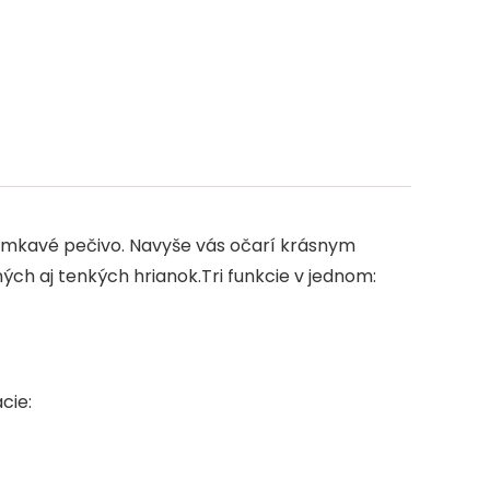
e
umkavé pečivo. Navyše vás očarí krásnym
ch aj tenkých hrianok.Tri funkcie v jednom:
cie: