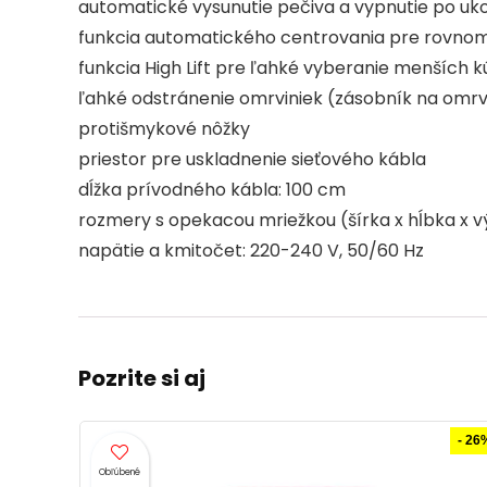
automatické vysunutie pečiva a vypnutie po u
funkcia automatického centrovania pre rovnome
funkcia High Lift pre ľahké vyberanie menších 
ľahké odstránenie omrviniek (zásobník na omrvi
protišmykové nôžky
priestor pre uskladnenie sieťového kábla
dĺžka prívodného kábla: 100 cm
rozmery s opekacou mriežkou (šírka x hĺbka x výš
napätie a kmitočet: 220-240 V, 50/60 Hz
Pozrite si aj
- 26%
- 23