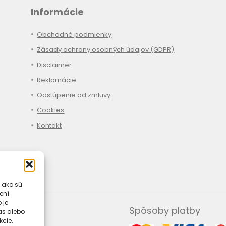
Informácie
Obchodné podmienky
Zásady ochrany osobných údajov (GDPR)
Disclaimer
Reklamácie
Odstúpenie od zmluvy
Cookies
Kontakt
 ako sú
ení.
 je
Spôsoby platby
las alebo
kcie.