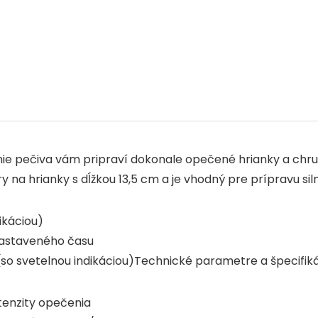
o
p
k
ie pečiva vám pripraví dokonale opečené hrianky a chr
 hrianky s dĺžkou 13,5 cm a je vhodný pre prípravu silný
ikáciou)
nastaveného času
o svetelnou indikáciou)Technické parametre a špecifiká
tenzity opečenia