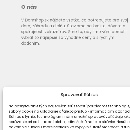
O nás
V Domshop.sk nájdete všetko, čo potrebujete pre svoj
dom, záhradu a dielňu. Staviame na kvalite, dôvere a
spokojnosti zákazníkov. Sme tu, aby sme vám pomohli
vybrať to najlepšie za výhodné ceny a s rýchlym
dodaním.
Spravovať Súhlas
Na poskytovanie tých najlepších skúseností používame technológie,
súbory cookie na ukladanie a/alebo prístup k informáciám o zariad
Súhlas s týmito technológiami nám umožní spracovávať údaje, ako
Spôsoby dopravy
správanie pri prehliadaní alebo jedinečné ID na tejto stránke. Nesúh
odvolanie súhlasu môže nepriaznivo ovplyvniť určité vlastnosti a fun