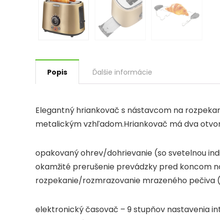
Popis
Ďalšie informácie
Elegantný hriankovač s nástavcom na rozpekan
metalickým vzhľadom.Hriankovač má dva otvory na
opakovaný ohrev/dohrievanie (so svetelnou ind
okamžité prerušenie prevádzky pred koncom 
rozpekanie/rozmrazovanie mrazeného pečiva (s
elektronický časovač – 9 stupňov nastavenia in