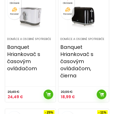
Porovnať
Porovnať
DOMÁCE A OSOBNÉ SPOTREBIČE
DOMÁCE A OSOBNÉ SPOTREBIČE
Banquet
Banquet
Hriankovač s
Hriankovač s
časovým
časovým
ovládačom
ovládačom,
čierna
29,49
€
20,99
€
Pôvodná
Aktuálna
Pôvodná
Aktuálna
24,49
€
18,99
€
cena
cena
cena
cena
bola:
je:
bola:
je:
29,49 €.
24,49 €.
20,99 €.
18,99 €.
- 25%
- 11%