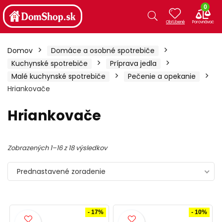
0
Domov
Domáce a osobné spotrebiče
Kuchynské spotrebiče
Príprava jedla
Malé kuchynské spotrebiče
Pečenie a opekanie
Hriankovače
Hriankovače
Zobrazených 1–16 z 18 výsledkov
Prednastavené zoradenie
- 17%
- 10%