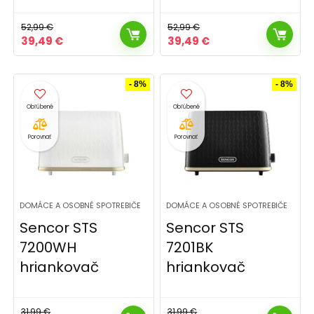
52,99
€
52,99
€
Pôvodná
Aktuálna
Pôvodná
Aktuálna
39,49
€
39,49
€
cena
cena
cena
cena
bola:
je:
bola:
je:
52,99 €.
39,49 €.
52,99 €.
39,49 €.
- 8%
- 8%
Porovnať
Porovnať
DOMÁCE A OSOBNÉ SPOTREBIČE
DOMÁCE A OSOBNÉ SPOTREBIČE
Sencor STS
Sencor STS
7200WH
7201BK
hriankovač
hriankovač
31,99
€
31,99
€