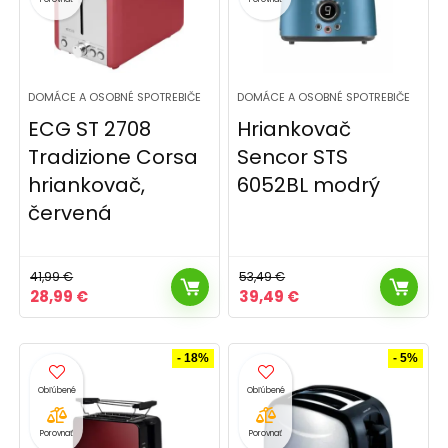
DOMÁCE A OSOBNÉ SPOTREBIČE
DOMÁCE A OSOBNÉ SPOTREBIČE
ECG ST 2708
Hriankovač
Tradizione Corsa
Sencor STS
hriankovač,
6052BL modrý
červená
41,99
€
53,49
€
Pôvodná
Aktuálna
Pôvodná
Aktuálna
28,99
€
39,49
€
cena
cena
cena
cena
bola:
je:
bola:
je:
41,99 €.
28,99 €.
53,49 €.
39,49 €.
- 18%
- 5%
Porovnať
Porovnať