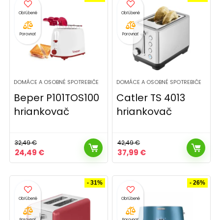
Porovnať
Porovnať
DOMÁCE A OSOBNÉ SPOTREBIČE
DOMÁCE A OSOBNÉ SPOTREBIČE
Beper P101TOS100
Catler TS 4013
hriankovač
hriankovač
32,49
€
42,49
€
Pôvodná
Aktuálna
Pôvodná
Aktuálna
24,49
€
37,99
€
cena
cena
cena
cena
bola:
je:
bola:
je:
32,49 €.
24,49 €.
42,49 €.
37,99 €.
- 31%
- 26%
Porovnať
Porovnať