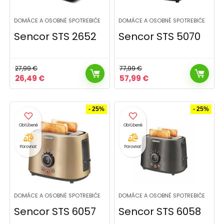
DOMÁCE A OSOBNÉ SPOTREBIČE
DOMÁCE A OSOBNÉ SPOTREBIČE
Sencor STS 2652
Sencor STS 5070
27,99
€
77,99
€
Pôvodná
Aktuálna
Pôvodná
Aktuálna
26,49
€
57,99
€
cena
cena
cena
cena
bola:
je:
bola:
je:
27,99 €.
26,49 €.
77,99 €.
57,99 €.
- 25%
- 25%
Porovnať
Porovnať
DOMÁCE A OSOBNÉ SPOTREBIČE
DOMÁCE A OSOBNÉ SPOTREBIČE
Sencor STS 6057
Sencor STS 6058