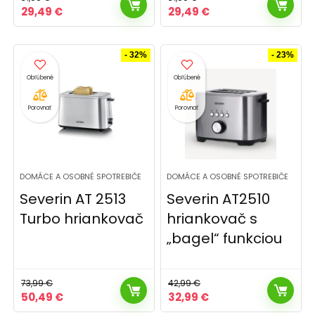
Pôvodná
Aktuálna
Pôvodná
Aktuálna
29,49
€
29,49
€
cena
cena
cena
cena
bola:
je:
bola:
je:
31,99 €.
29,49 €.
31,99 €.
29,49 €.
- 32%
- 23%
Porovnať
Porovnať
DOMÁCE A OSOBNÉ SPOTREBIČE
DOMÁCE A OSOBNÉ SPOTREBIČE
Severin AT 2513
Severin AT2510
Turbo hriankovač
hriankovač s
„bagel“ funkciou
73,99
€
42,99
€
Pôvodná
Aktuálna
Pôvodná
Aktuálna
50,49
€
32,99
€
cena
cena
cena
cena