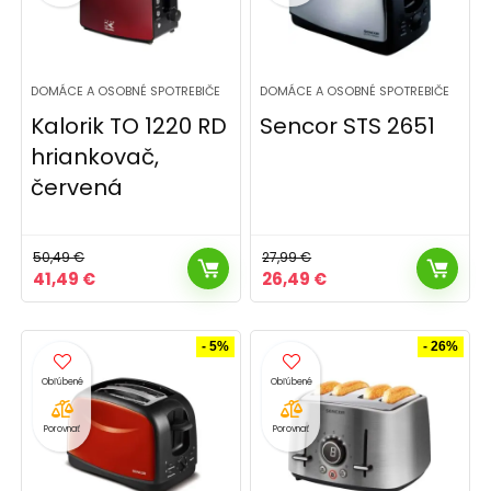
DOMÁCE A OSOBNÉ SPOTREBIČE
DOMÁCE A OSOBNÉ SPOTREBIČE
Kalorik TO 1220 RD
Sencor STS 2651
hriankovač,
červená
50,49
€
27,99
€
Pôvodná
Aktuálna
Pôvodná
Aktuálna
41,49
€
26,49
€
cena
cena
cena
cena
bola:
je:
bola:
je:
50,49 €.
41,49 €.
27,99 €.
26,49 €.
- 5%
- 26%
Porovnať
Porovnať