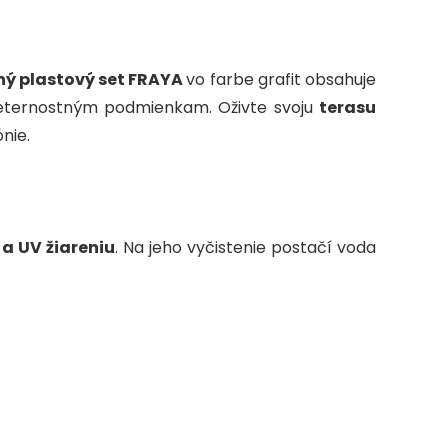
e
ý plastový set FRAYA
vo farbe grafit obsahuje
eternostným podmienkam.
Oživte svoju
terasu
ónie.
a UV žiareniu
. Na jeho vyčistenie postačí voda