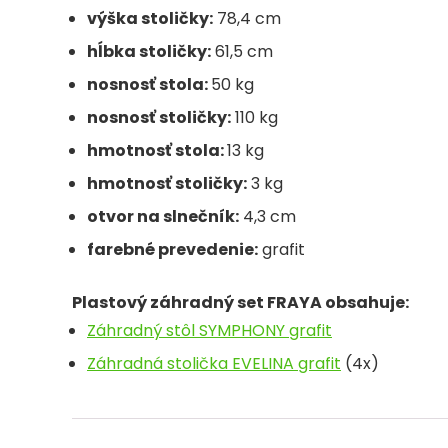
výška stoličky:
78,4 cm
hĺbka stoličky:
61,5 cm
nosnosť stola:
50 kg
nosnosť stoličky:
110 kg
hmotnosť stola:
13 kg
hmotnosť stoličky:
3 kg
otvor na slnečník:
4,3 cm
farebné prevedenie:
grafit
Plastový záhradný set FRAYA obsahuje:
Záhradný stôl SYMPHONY grafit
Záhradná stolička EVELINA grafit
(4x)