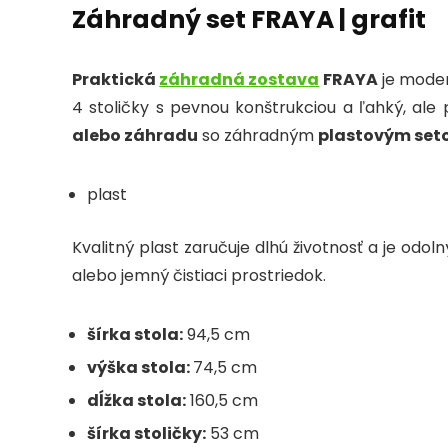
Záhradný set FRAYA | grafit
Praktická
záhradná zostava
FRAYA
je moder
4 stoličky s pevnou konštrukciou a ľahký, ale 
alebo záhradu
so záhradným
plastovým set
plast
Kvalitný plast zaručuje dlhú životnosť a je od
alebo jemný čistiaci prostriedok.
šírka stola:
94,5 cm
výška stola:
74,5 cm
dĺžka stola:
160,5 cm
šírka stoličky:
53 cm