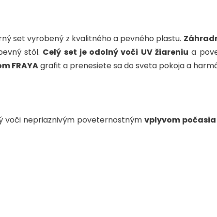
o
p
k
ný set vyrobený z kvalitného a pevného plastu.
Záhradn
pevný stôl.
Celý set je odolný voči UV žiareniu
a pov
om FRAYA
grafit a prenesiete sa do sveta pokoja a harm
olný voči nepriaznivým poveternostným
vplyvom počasia 