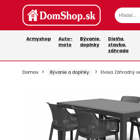
Armyshop
Auto-
Bývanie,
Dielňa,
moto
doplnky
stavba,
záhrada
Domov
Bývanie a doplnky
Elvisia Záhradný se