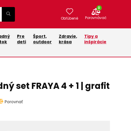
0
Porovnávač
Obľúbené
adný
Pre
Šport,
Zdravie,
Tipy a
tok
deti
outdoor
krása
inšpirácie
ný set FRAYA 4 + 1 | grafit
Porovnať