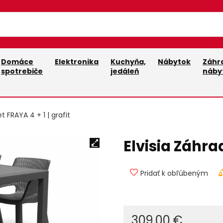
Domáce
Elektronika
Kuchyňa,
Nábytok
Záhr
spotrebiče
jedáleň
náby
t FRAYA 4 + 1 | grafit
Elvisia Záhrad
Pridať k obľúbeným
309,00
€