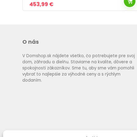
Pôvodná
Aktuálna
357,49
€
cena
cena
bola:
je:
502,99 €.
357,49 €.
O nás
V Domshop.sk nájdete všetko, čo potrebujete pre svoj
dom, záhradu a dielňu. Staviame na kvalite, dôvere a
spokojnosti zákazníkov. Sme tu, aby sme vám pomohli
vybrať to najlepšie za výhodné ceny a s rýchlym
dodaním.