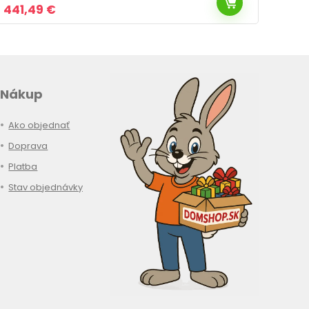
Pôvodná
Aktuálna
Pôv
357,49
€
569
cena
cena
cen
bola:
je:
bola
502,99 €.
357,49 €.
603,
Nákup
Ako objednať
Doprava
Platba
Stav objednávky