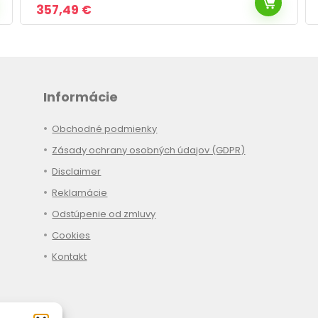
Pôvodná
Aktuálna
441,49
€
cena
cena
bola:
je:
670,49 €.
441,49 €.
Informácie
Obchodné podmienky
Zásady ochrany osobných údajov (GDPR)
Disclaimer
Reklamácie
Odstúpenie od zmluvy
Cookies
Kontakt