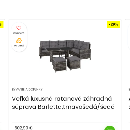
%
- 34%
Porovnať
BÝVANIE A DOPLNKY
Avenberg Záhradná sedacia
súprava Modena, hnedá
670,49
€