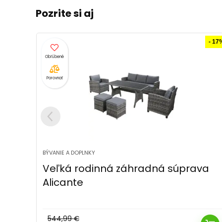
Pozrite si aj
- 17%
- 29
Porovnať
BÝVANIE A DOPLNKY
va
Veľká luxusná ratanová záhradná
súprava Barletta,tmavošedá/šedá
502,99
€