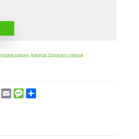
hradné zostavy
,
Nábytok
,
Záhradný nábytok
Pi
E
M
S
nt
m
e
h
er
ai
s
ar
e
l
s
e
st
a