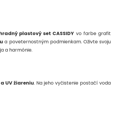
g
e
hradný plastový set CASSIDY
vo farbe grafit
iu
a poveternostným podmienkam.
Oživte svoju
oja a harmónie.
a UV žiareniu
. Na jeho vyčistenie postačí voda