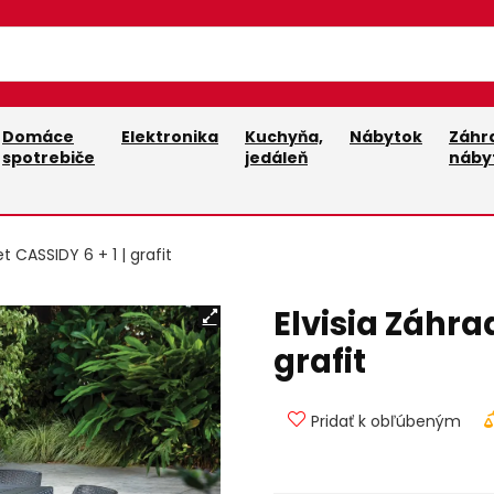
Domáce
Elektronika
Kuchyňa,
Nábytok
Záhr
spotrebiče
jedáleň
náby
t CASSIDY 6 + 1 | grafit
Elvisia Záhra
grafit
Pridať k obľúbeným