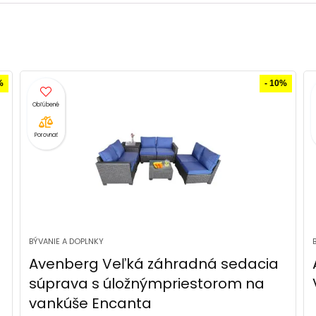
%
- 8%
Porovnať
BÝVANIE A DOPLNKY
Avenberg Ratanová súprava
Veneto, sivá/sivá