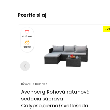
Pozrite si aj
- 2%
- 10
Porovnať
BÝVANIE A DOPLNKY
Avenberg Veľká záhradná sedacia
súprava s úložnýmpriestorom na
vankúše Encanta