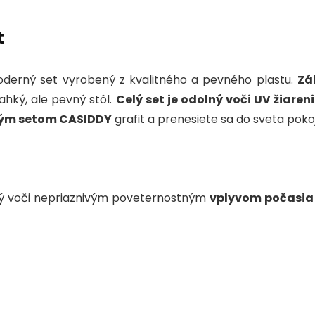
o
n
p
o
p
t
k
oderný set vyrobený z kvalitného a pevného plastu.
Zá
ahký, ale pevný stôl.
Celý set je odolný voči UV žiaren
ým setom CASIDDY
grafit a prenesiete sa do sveta pok
olný voči nepriaznivým poveternostným
vplyvom počasia 