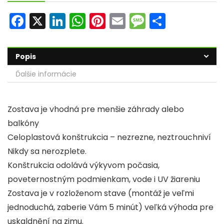
F
X
Li
W
Pi
E
M
S
a
n
h
nt
m
e
h
c
k
a
er
ai
s
ar
Popis
e
e
ts
e
l
s
e
Ďalšie informácie
b
dI
A
st
a
o
n
p
g
Zostava je vhodná pre menšie záhrady alebo
o
p
e
balkóny
k
Celoplastová konštrukcia – nezrezne, neztrouchniví
Nikdy sa nerozplete.
Konštrukcia odolává výkyvom počasia,
poveternostným podmienkam, vode i UV žiareniu
Zostava je v rozloženom stave (montáž je veľmi
jednoduchá, zaberie Vám 5 minút) veľká výhoda pre
uskaldnění na zimu.