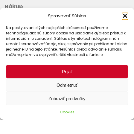
Nákup
Spravovať Súhlas
Ako objednať
Na poskytovanie tých najlepších skúseností používame
Doprava
technológie, ako sú súbory cookie na ukladanie a/alebo prístup k
Platba
informáciám o zariadení. Súhlas s týmito technológiami nám
umožní spracovávať údaje, ako je správanie pri prehliadaní alebo
Stav objednávky
jedinečné ID na tejto stránke. Nesúhlas alebo odvolanie súhlasu
môže nepriaznivo ovplyvniť určité vlastnosti a funkcie.
Prijať
Odmietnuť
Zobraziť predvoľby
Cookies