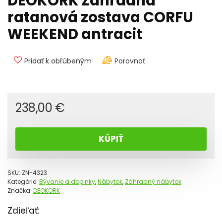
DEOKORK Záhradná
ratanová zostava CORFU
WEEKEND antracit
Pridať k obľúbeným
Porovnať
238,00
€
KÚPIŤ
SKU:
ZN-4323
Kategórie:
Bývanie a doplnky
,
Nábytok
,
Záhradný nábytok
Značka:
DEOKORK
Zdieľať: