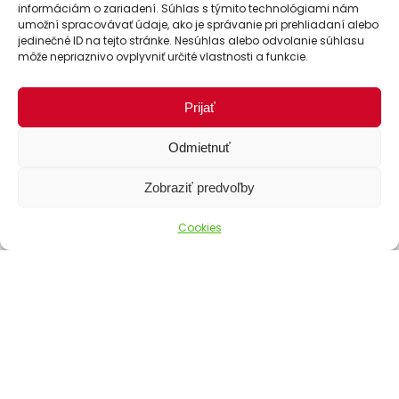
informáciám o zariadení. Súhlas s týmito technológiami nám
Doprava
umožní spracovávať údaje, ako je správanie pri prehliadaní alebo
Platba
jedinečné ID na tejto stránke. Nesúhlas alebo odvolanie súhlasu
môže nepriaznivo ovplyvniť určité vlastnosti a funkcie.
Stav objednávky
Prijať
Odmietnuť
Zobraziť predvoľby
Cookies