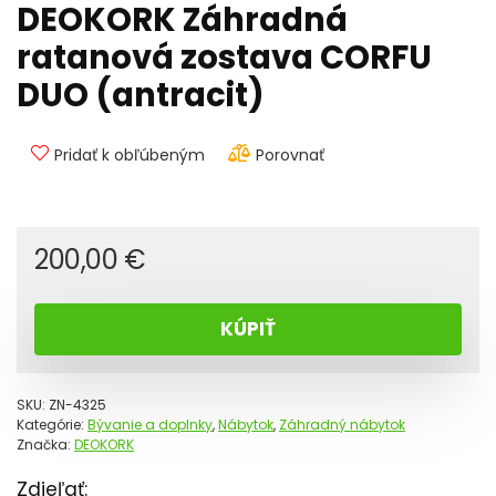
DEOKORK Záhradná
ratanová zostava CORFU
DUO (antracit)
Pridať k obľúbeným
Porovnať
200,00
€
KÚPIŤ
SKU:
ZN-4325
Kategórie:
Bývanie a doplnky
,
Nábytok
,
Záhradný nábytok
Značka:
DEOKORK
Zdieľať: