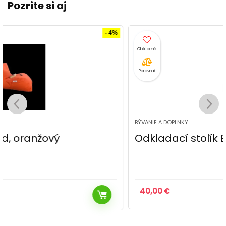
Pozrite si aj
Porovnať
BÝVANIE A DOPLNKY
Odkladací stolík ERIK biely / čierny
40,00
€