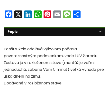
F
X
Li
W
Pi
E
M
S
a
n
h
nt
m
e
h
c
k
a
er
ai
s
ar
Popis
e
e
ts
e
l
s
e
b
dI
A
st
a
Konštrukcia odolává výkyvom počasia,
o
n
p
g
poveternostným podmienkam, vode i UV žiareniu
o
p
e
Zostava je v rozloženom stave (montáž je veľmi
k
jednoduchá, zaberie Vám 5 minút) veľká výhoda pre
uskaldnění na zimu.
Dodávané v rozloženom stave