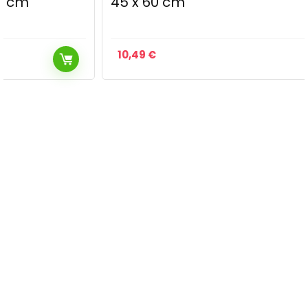
45 x 60 cm
10,49
€