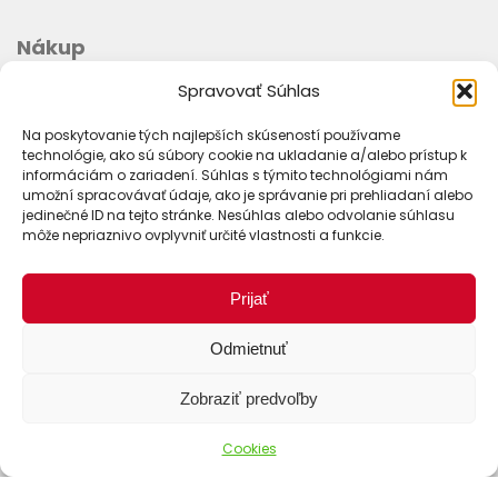
Nákup
Spravovať Súhlas
Ako objednať
Doprava
Na poskytovanie tých najlepších skúseností používame
technológie, ako sú súbory cookie na ukladanie a/alebo prístup k
Platba
informáciám o zariadení. Súhlas s týmito technológiami nám
umožní spracovávať údaje, ako je správanie pri prehliadaní alebo
Stav objednávky
jedinečné ID na tejto stránke. Nesúhlas alebo odvolanie súhlasu
môže nepriaznivo ovplyvniť určité vlastnosti a funkcie.
Prijať
Odmietnuť
Zobraziť predvoľby
Cookies