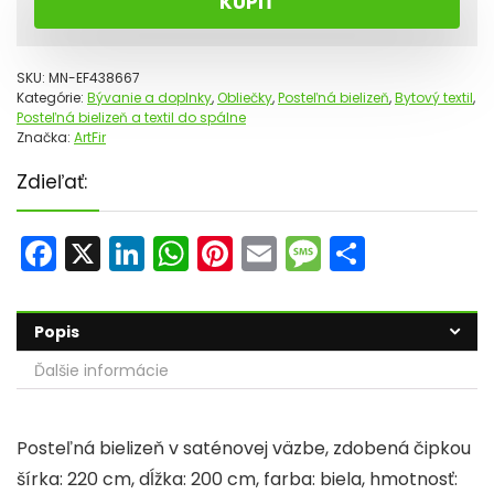
KÚPIŤ
SKU:
MN-EF438667
Kategórie:
Bývanie a doplnky
,
Obliečky
,
Posteľná bielizeň
,
Bytový textil
,
Posteľná bielizeň a textil do spálne
Značka:
ArtFir
Zdieľať:
F
X
Li
W
Pi
E
M
S
a
n
h
nt
m
e
h
c
k
a
er
ai
s
ar
Popis
e
e
ts
e
l
s
e
Ďalšie informácie
b
dI
A
st
a
o
n
p
g
Posteľná bielizeň v saténovej väzbe, zdobená čipkou
o
p
e
šírka: 220 cm, dĺžka: 200 cm, farba: biela, hmotnosť: