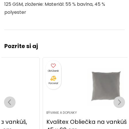
k
125 GSM, zloženie: Materiál: 55 % bavlna, 45 %
polyester
Pozrite si aj
Porovnať
BÝVANIE A DOPLNKY
Kvalitex Obliečka na vankúš svetlosivá,