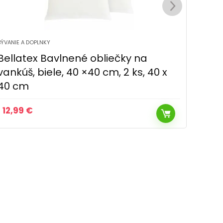
BÝVANIE A DOPLNKY
BÝVANIE
Kvalitex Obliečka na vankúš
Bell
svetlosivá, 45 x 60 cm
vank
x 45
10,49
€
12,9