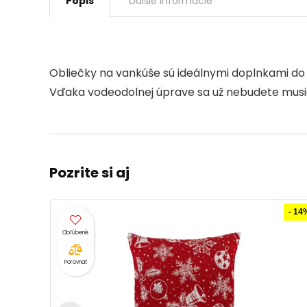
Popis
Ďalšie informácie
Obliečky na vankúše sú ideálnymi doplnkami do 
Vďaka vodeodolnej úprave sa už nebudete musieť 
Pozrite si aj
- 14%
Porovnať