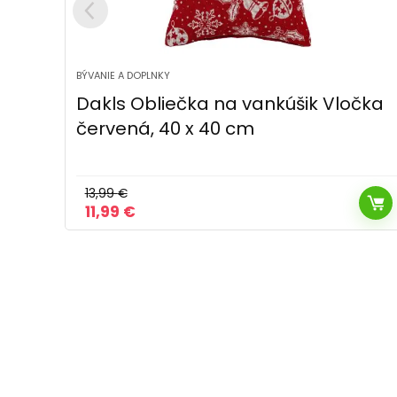
BÝVANIE A DOPLNKY
čka
Vianočná Obliečka na vankúšik
vodeodolná Vločky zlatá, 40 x 40 c
11,49
€