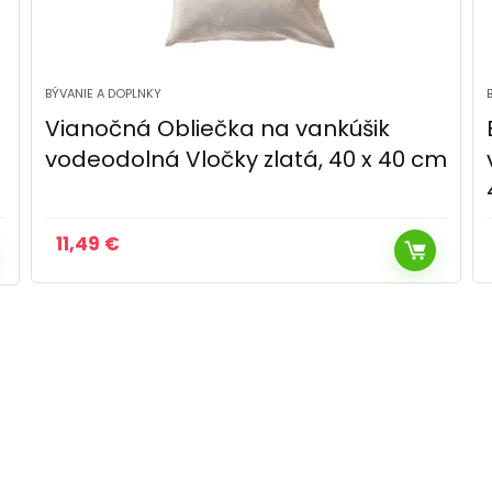
BÝVANIE A DOPLNKY
Bellatex Bavlnené obliečky na
m
vankúš, biele, 40 ×40 cm, 2 ks, 40 x
40 cm
12,99
€