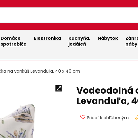
Domáce
Elektronika
Kuchyňa,
Nábytok
Záhr
spotrebiče
jedáleň
náby
čka na vankúš Levanduľa, 40 x 40 cm
Vodeodolná 
Levanduľa, 4
Pridať k obľúbeným