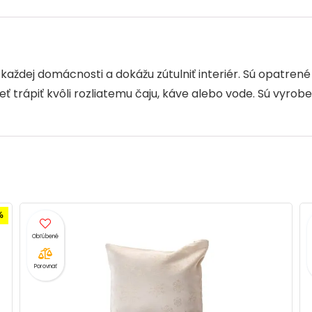
o
n
p
o
p
k
každej domácnosti a dokážu zútulniť interiér. Sú opatre
trápiť kvôli rozliatemu čaju, káve alebo vode. Sú vyrobe
Porovnať