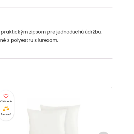
g
e
né praktickým zipsom pre jednoduchú údržbu.
né z polyestru s lurexom.
Porovnať
Porovnať