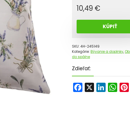
10,49
€
KÚPIŤ
SKU:
4H-245149
Kategórie:
Bývanie a doplnky
,
Ob
do spálne
Zdieľať:
F
X
Li
W
a
n
h
c
k
a
e
e
ts
b
dI
A