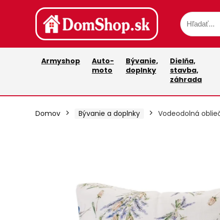
Armyshop
Auto-
Bývanie,
Dielňa,
moto
doplnky
stavba,
záhrada
Domov
Bývanie a doplnky
Vodeodolná oblie