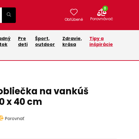
0
Porovnávač
Obľúbené
adný
Pre
Šport,
Zdravie,
Tipy a
tok
deti
outdoor
krása
inšpirácie
obliečka na vankúš
0 x 40 cm
Porovnať