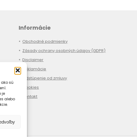
Informácie
Obchodné podmienky
Zásady ochrany osobných údajov (GDPR)
Disclaimer
Reklamácie
Odstúpenie od zmluvy
 ako sú
Cookies
ení.
 je
Kontakt
las alebo
kcie.
redvoľby