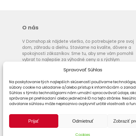
O nás
V Domshop.sk nájdete všetko, čo potrebujete pre svoj
dom, záhradu a dielňu. Staviame na kvalite, dôvere a
spokojnosti zákazníkov. Sme tu, aby sme vám pomohli
vybrať to najlepšie za výhodné ceny a s rýchlym
dodaním.
Spravovať Súhlas
Na poskytovanie tých najlepších skúseností používame technológie,
súbory cookie na ukladanie a/alebo prístup k informáciám o zariad
Súhlas s týmito technológiami nám umožní spracovávať údaje, ako
správanie pri prehliadaní alebo jedinečné ID na tejto stránke. Nesúh
odvolanie súhlasu môže nepriaznivo ovplyvniť určité vlastnosti a fun
Prijať
Odmietnuť
Zobraziť p
Cookies