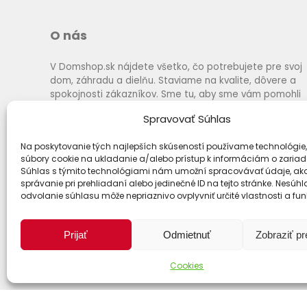
O nás
V Domshop.sk nájdete všetko, čo potrebujete pre svoj
dom, záhradu a dielňu. Staviame na kvalite, dôvere a
spokojnosti zákazníkov. Sme tu, aby sme vám pomohli
vybrať to najlepšie za výhodné ceny a s rýchlym
Spravovať Súhlas
dodaním.
Na poskytovanie tých najlepších skúseností používame technológie,
súbory cookie na ukladanie a/alebo prístup k informáciám o zariad
Súhlas s týmito technológiami nám umožní spracovávať údaje, ako
správanie pri prehliadaní alebo jedinečné ID na tejto stránke. Nesúh
odvolanie súhlasu môže nepriaznivo ovplyvniť určité vlastnosti a fun
Prijať
Odmietnuť
Zobraziť p
Cookies
Spôsoby dopravy