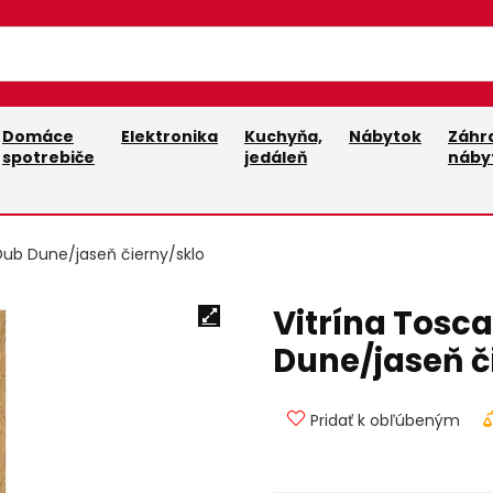
Domáce
Elektronika
Kuchyňa,
Nábytok
Záhr
spotrebiče
jedáleň
náby
 Dub Dune/jaseň čierny/sklo
Vitrína Tosca
Dune/jaseň č
Pridať k obľúbeným