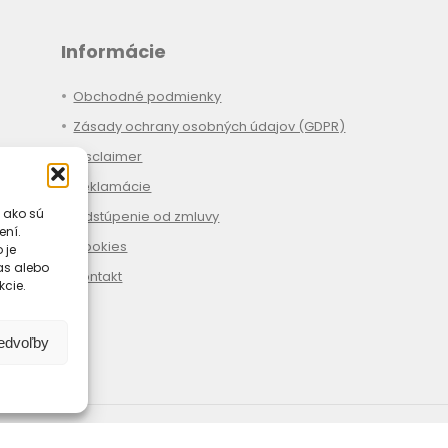
Informácie
Obchodné podmienky
Zásady ochrany osobných údajov (GDPR)
Disclaimer
Reklamácie
 ako sú
Odstúpenie od zmluvy
ení.
Cookies
 je
las alebo
Kontakt
kcie.
redvoľby
Spôsoby platby