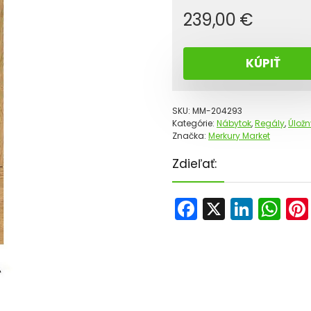
239,00
€
KÚPIŤ
SKU:
MM-204293
Kategórie:
Nábytok
,
Regály
,
Úložn
Značka:
Merkury Market
Zdieľať:
F
X
Li
W
a
n
h
c
k
a
e
e
ts
b
dI
A