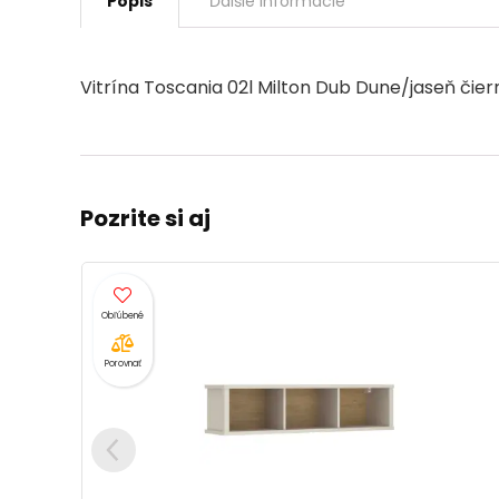
Popis
Ďalšie informácie
Vitrína Toscania 02l Milton Dub Dune/jaseň čier
Pozrite si aj
Porovnať