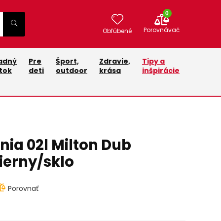
0
Porovnávač
Obľúbené
adný
Pre
Šport,
Zdravie,
Tipy a
tok
deti
outdoor
krása
inšpirácie
nia 02l Milton Dub
ierny/sklo
Porovnať