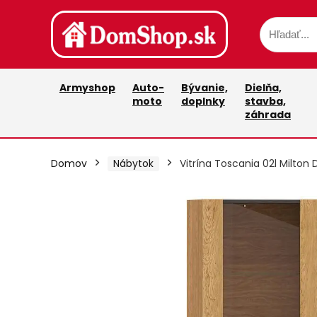
Armyshop
Auto-
Bývanie,
Dielňa,
moto
doplnky
stavba,
záhrada
Domov
Nábytok
Vitrína Toscania 02l Milton