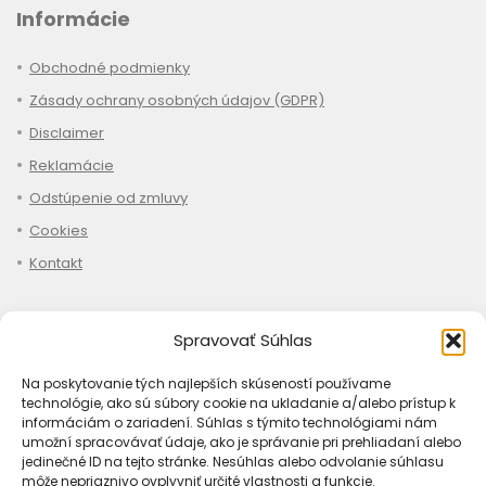
Informácie
Obchodné podmienky
Zásady ochrany osobných údajov (GDPR)
Disclaimer
Reklamácie
Odstúpenie od zmluvy
Cookies
Kontakt
Spravovať Súhlas
Nákup
Na poskytovanie tých najlepších skúseností používame
technológie, ako sú súbory cookie na ukladanie a/alebo prístup k
Ako objednať
informáciám o zariadení. Súhlas s týmito technológiami nám
umožní spracovávať údaje, ako je správanie pri prehliadaní alebo
Doprava
jedinečné ID na tejto stránke. Nesúhlas alebo odvolanie súhlasu
Platba
môže nepriaznivo ovplyvniť určité vlastnosti a funkcie.