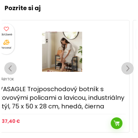
Pozrite si aj
Porovnať
NÁBYTOK
Botník KAROS 2K Tempo Kondela
120,90
€