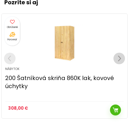
Pozrite si aj
Porovnať
NÁBYTOK
ové
Skriňa 862K lak, kovové úchytky
411,00
€