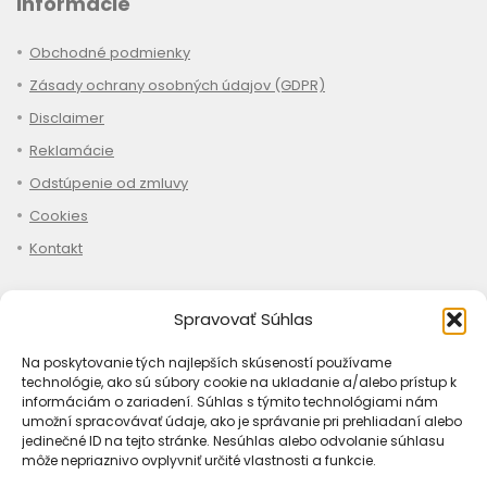
Informácie
Obchodné podmienky
Zásady ochrany osobných údajov (GDPR)
Disclaimer
Reklamácie
Odstúpenie od zmluvy
Cookies
Kontakt
Spravovať Súhlas
Nákup
Na poskytovanie tých najlepších skúseností používame
technológie, ako sú súbory cookie na ukladanie a/alebo prístup k
Ako objednať
informáciám o zariadení. Súhlas s týmito technológiami nám
umožní spracovávať údaje, ako je správanie pri prehliadaní alebo
Doprava
jedinečné ID na tejto stránke. Nesúhlas alebo odvolanie súhlasu
môže nepriaznivo ovplyvniť určité vlastnosti a funkcie.
Platba