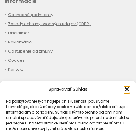
Informácie
Obchodné podmienky
Zásady ochrany osobných údajov (GDPR)
Disclaimer
Reklamácie
Odstúpenie od zmluvy
Cookies
Kontakt
Spravovať Súhlas
Nákup
Na poskytovanie tých najlepších skúseností používame
technológie, ako sú súbory cookie na ukladanie a/alebo prístup k
Ako objednať
informáciám o zariadení. Súhlas s týmito technológiami nám
umožní spracovávať údaje, ako je správanie pri prehliadaní alebo
Doprava
jedinečné ID na tejto stránke. Nesúhlas alebo odvolanie súhlasu
môže nepriaznivo ovplyvniť určité vlastnosti a funkcie.
Platba