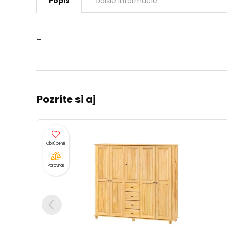
Popis
Ďalšie informácie
–
Pozrite si aj
Porovnať