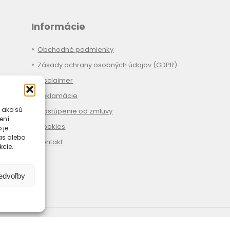
Informácie
Obchodné podmienky
Zásady ochrany osobných údajov (GDPR)
Disclaimer
Reklamácie
 ako sú
Odstúpenie od zmluvy
ení.
Cookies
 je
las alebo
Kontakt
kcie.
redvoľby
Spôsoby platby