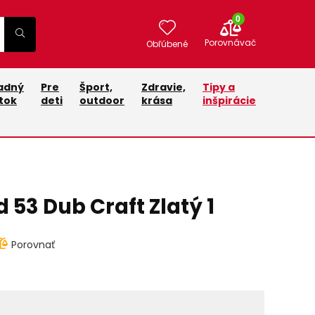
0
Porovnávač
Obľúbené
adný
Pre
Šport,
Zdravie,
Tipy a
tok
deti
outdoor
krása
inšpirácie
d 53 Dub Craft Zlatý 1
Porovnať