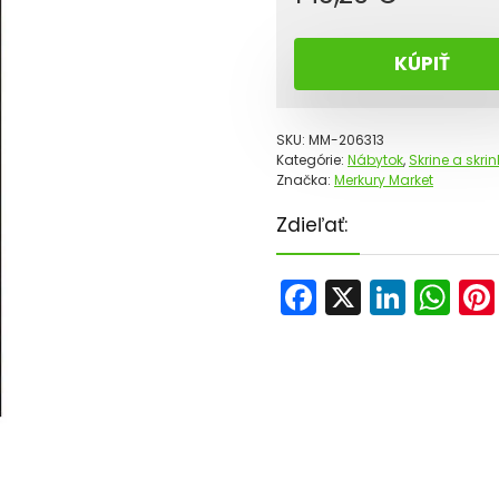
KÚPIŤ
SKU:
MM-206313
Kategórie:
Nábytok
,
Skrine a skrin
Značka:
Merkury Market
Zdieľať:
F
X
Li
W
a
n
h
c
k
a
e
e
ts
b
dI
A
o
n
p