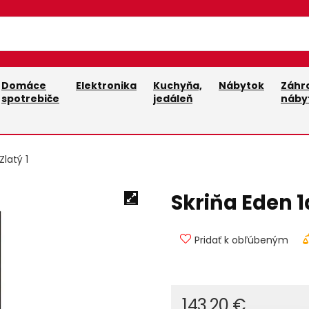
Domáce
Elektronika
Kuchyňa,
Nábytok
Záhr
spotrebiče
jedáleň
náby
Zlatý 1
Skriňa Eden 1
Pridať k obľúbeným
143,20
€