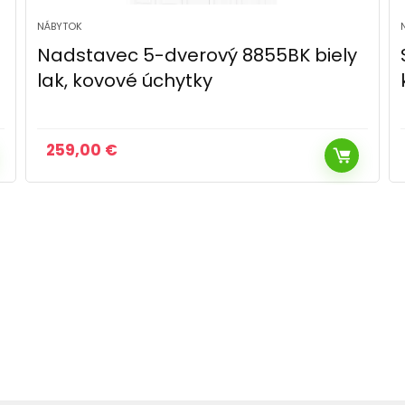
NÁBYTOK
Skriňa s 2 zásuvkami 865K lak,
kovové úchytky
357,50
€