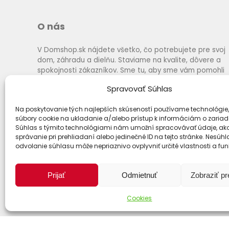
O nás
V Domshop.sk nájdete všetko, čo potrebujete pre svoj
dom, záhradu a dielňu. Staviame na kvalite, dôvere a
spokojnosti zákazníkov. Sme tu, aby sme vám pomohli
vybrať to najlepšie za výhodné ceny a s rýchlym
Spravovať Súhlas
dodaním.
Na poskytovanie tých najlepších skúseností používame technológie,
súbory cookie na ukladanie a/alebo prístup k informáciám o zariad
Súhlas s týmito technológiami nám umožní spracovávať údaje, ako
správanie pri prehliadaní alebo jedinečné ID na tejto stránke. Nesúh
odvolanie súhlasu môže nepriaznivo ovplyvniť určité vlastnosti a fun
Prijať
Odmietnuť
Zobraziť p
Cookies
Spôsoby dopravy