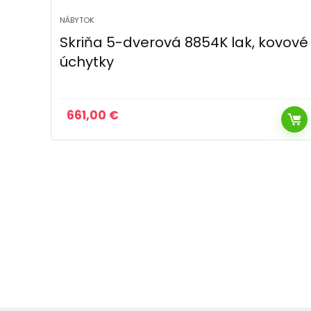
NÁBYTOK
vové
Nadstavec 5-dverový 8855BK biely
lak, kovové úchytky
259,00
€