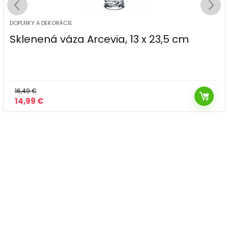
DOPLNKY A DEKORÁCIE
Sklenená váza Arcevia, 13 x 23,5 cm
16,49
€
Pôvodná
Aktuálna
14,99
€
cena
cena
bola:
je:
16,49 €.
14,99 €.