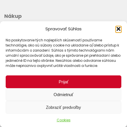
Nákup
Spravovať Súhlas
Ako objednať
Doprava
Na poskytovanie tých najlepších skúseností používame
technológie, ako sú súbory cookie na ukladanie a/alebo prístup k
Platba
informáciám o zariadení. Súhlas s týmito technológiami nám
Stav objednávky
umožní spracovávať údaje, ako je správanie pri prehliadaní alebo
jedinečné ID na tejto stránke. Nesúhlas alebo odvolanie súhlasu
môže nepriaznivo ovplyvniť určité vlastnosti a funkcie.
Prijať
Odmietnuť
Zobraziť predvoľby
Cookies