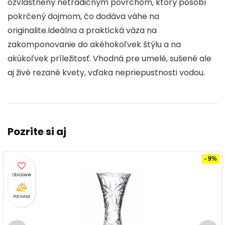
ozvláštnený netradičným povrchom, ktorý pôsobí
pokrčený dojmom, čo dodáva váhe na
originalite.Ideálna a praktická váza na
zakomponovanie do akéhokoľvek štýlu a na
akúkoľvek príležitosť. Vhodná pre umelé, sušené ale
aj živé rezané kvety, vďaka nepriepustnosti vodou.
Pozrite si aj
- 9%
Porovnať