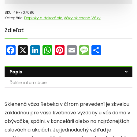
SKU:
4H-707086
Kategórie:
Doplnky a dekorácie
,
Vázy sklenené
,
Vázy
Zdieľať:
F
X
Li
W
Pi
E
M
S
a
n
h
nt
m
e
h
c
k
a
er
ai
s
ar
Popis
e
e
ts
e
l
s
e
Ďalšie informácie
b
dI
A
st
a
o
n
p
g
Sklenená váza Rebeka v čírom prevedení je skvelou
o
p
e
základňou pre vaše kvetinové výzdoby u vás doma v
k
obývačke, spálni, v kancelárii alebo na najrôznejších
oslavách a akciách. Jej jednoduchý vzhľad je