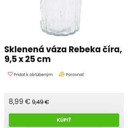
Sklenená váza Rebeka číra,
9,5 x 25 cm
Pridať k obľúbeným
Porovnať
Pôvodná
Aktuálna
8,99
€
9,49
€
cena
cena
bola:
je:
KÚPIŤ
9,49 €.
8,99 €.