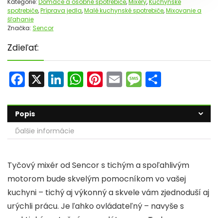
Kategórie:
Domáce a osobné spotrebiče
,
Mixéry
,
Kuchynské
spotrebiče
,
Príprava jedla
,
Malé kuchynské spotrebiče
,
Mixovanie a
šľahanie
Značka:
Sencor
Zdieľať:
F
X
Li
W
Pi
E
M
S
a
n
h
nt
m
e
h
c
k
a
er
ai
s
ar
Popis
e
e
ts
e
l
s
e
Ďalšie informácie
b
dI
A
st
a
o
n
p
g
Tyčový mixér od Sencor s tichým a spoľahlivým
o
p
e
motorom bude skvelým pomocníkom vo vašej
k
kuchyni – tichý aj výkonný a skvele vám zjednoduší aj
urýchli prácu. Je ľahko ovládateľný – navyše s