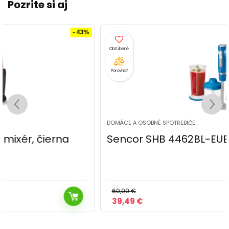
Pozrite si aj
- 35%
Porovnať
DOMÁCE A OSOBNÉ SPOTREBIČE
Sencor SHB 4462BL-EUE3 tyčový mixér
60,99
€
Pôvodná
Aktuálna
39,49
€
cena
cena
bola:
je: