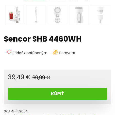
Sencor SHB 4460WH
Pridať k obľúbeným
Porovnať
Pôvodná
Aktuálna
39,49
€
60,99
€
cena
cena
bola:
je:
KÚPIŤ
60,99 €.
39,49 €.
SKU:
4H-119004