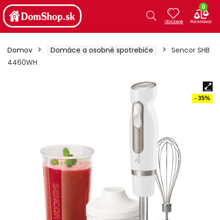
0
Domov
Domáce a osobné spotrebiče
Sencor SHB
4460WH
- 35%