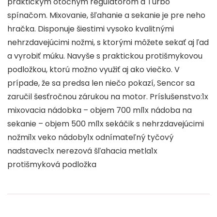
praktickým otočným regulátorom a Turbo
spínačom. Mixovanie, šľahanie a sekanie je pre neho
hračka. Disponuje šiestimi vysoko kvalitnými
nehrzdavejúcimi nožmi, s ktorými môžete sekať aj ľad
a vyrobiť múku. Navyše s praktickou protišmykovou
podložkou, ktorú možno využiť aj ako viečko. V
prípade, že sa predsa len niečo pokazí, Sencor sa
zaručil šesťročnou zárukou na motor. Príslušenstvo:1x
mixovacia nádobka – objem 700 ml1x nádoba na
sekanie – objem 500 ml1x sekáčik s nehrzdavejúcimi
nožmi1x veko nádoby1x odnímateľný tyčový
nadstavec1x nerezová šľahacia metla1x
protišmyková podložka