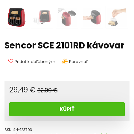
Sencor SCE 2101RD kávovar
Pridať k obľúbeným
Porovnať
Pôvodná
Aktuálna
29,49
€
32,99
€
cena
cena
bola:
je:
KÚPIŤ
32,99 €.
29,49 €.
SKU:
4H-123793