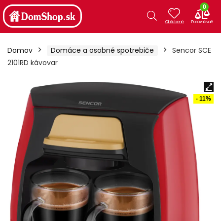
0
Domov
Domáce a osobné spotrebiče
Sencor SCE
2101RD kávovar
- 11%