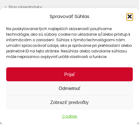
Stav objednávky
Spravovať Súhlas
Na poskytovanie tých najlepších skúseností používame
technológie, ako sú súbory cookie na ukladanie a/alebo prístup k
informáciám o zariadení. Súhlas s týmito technológiami nám
umožní spracovávať údaje, ako je správanie pri prehliadaní alebo
jedinečné ID na tejto stránke. Nesúhlas alebo odvolanie súhlasu
môže nepriaznivo ovplyvniť určité vlastnosti a funkcie.
Prijať
Odmietnuť
Zobraziť predvoľby
Cookies