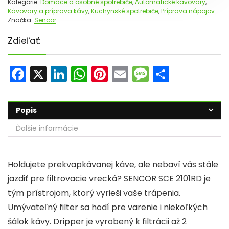
Kategórie:
Domáce a osobné spotrebiče
,
Automatické kávovary
,
Kávovary a príprava kávy
,
Kuchynské spotrebiče
,
Príprava nápojov
Značka:
Sencor
Zdieľať:
F
X
Li
W
Pi
E
M
S
a
n
h
nt
m
e
h
c
k
a
er
ai
s
ar
Popis
e
e
ts
e
l
s
e
Ďalšie informácie
b
dI
A
st
a
o
n
p
g
Holdujete prekvapkávanej káve, ale nebaví vás stále
o
p
e
jazdiť pre filtrovacie vrecká? SENCOR SCE 2101RD je
k
tým prístrojom, ktorý vyrieši vaše trápenia.
Umývateľný filter sa hodí pre varenie i niekoľkých
šálok kávy. Dripper je vyrobený k filtrácii až 2