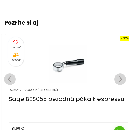
Pozrite si aj
- 9%
Porovnať
DOMÁCE A OSOBNÉ SPOTREBIČE
Sage BES058 bezodná páka k espressu
81,99
€