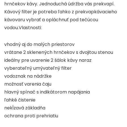
hrnčekov kávy. Jednoduchá údržba vás prekvapí.
Kávový filter je potreba ľahko z prekvapkávacieho
kávovaru vybrať a opláchnuť pod tečúcou
vodou.Vlastnosti:
vhodný aj do malých priestorov
vrátane 2 sklenených hrnčekov s dvojitou stenou
ideálny pre uvarenie 2 šálok kávy naraz
vyberateľný umývateľný filter
vodoznak na nádržke
možnosť varenia čaju
hlavný spínač s indikátorom napájania
ľahké čistenie
nekĺzavá základňa
ochrana proti prehriatiu