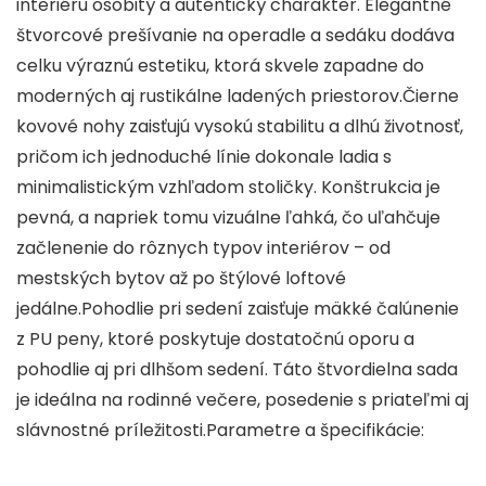
interiéru osobitý a autentický charakter. Elegantné
štvorcové prešívanie na operadle a sedáku dodáva
celku výraznú estetiku, ktorá skvele zapadne do
moderných aj rustikálne ladených priestorov.Čierne
kovové nohy zaisťujú vysokú stabilitu a dlhú životnosť,
pričom ich jednoduché línie dokonale ladia s
minimalistickým vzhľadom stoličky. Konštrukcia je
pevná, a napriek tomu vizuálne ľahká, čo uľahčuje
začlenenie do rôznych typov interiérov – od
mestských bytov až po štýlové loftové
jedálne.Pohodlie pri sedení zaisťuje mäkké čalúnenie
z PU peny, ktoré poskytuje dostatočnú oporu a
pohodlie aj pri dlhšom sedení. Táto štvordielna sada
je ideálna na rodinné večere, posedenie s priateľmi aj
slávnostné príležitosti.Parametre a špecifikácie: