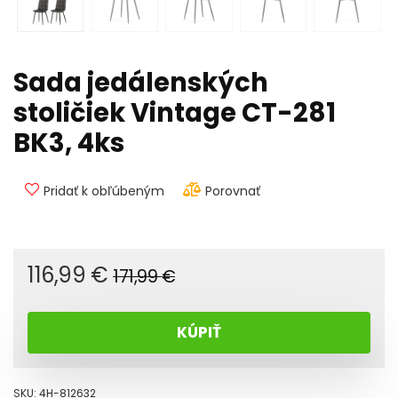
Sada jedálenských
stoličiek Vintage CT-281
BK3, 4ks
Pridať k obľúbeným
Porovnať
Pôvodná
Aktuálna
116,99
€
171,99
€
cena
cena
bola:
je:
KÚPIŤ
171,99 €.
116,99 €.
SKU:
4H-812632