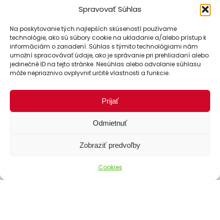
Spravovať Súhlas
Na poskytovanie tých najlepších skúseností používame
technológie, ako sú súbory cookie na ukladanie a/alebo prístup k
informáciám o zariadení. Súhlas s týmito technológiami nám
umožní spracovávať údaje, ako je správanie pri prehliadaní alebo
jedinečné ID na tejto stránke. Nesúhlas alebo odvolanie súhlasu
môže nepriaznivo ovplyvniť určité vlastnosti a funkcie.
Prijať
Odmietnuť
Zobraziť predvoľby
Cookies
Spôsoby dopravy