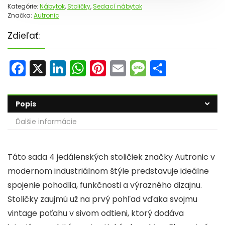
Kategórie:
Nábytok
,
Stoličky
,
Sedací nábytok
Značka:
Autronic
Zdieľať:
F
X
Li
W
Pi
E
M
S
a
n
h
nt
m
e
h
c
k
a
er
ai
s
ar
Popis
e
e
ts
e
l
s
e
Ďalšie informácie
b
dI
A
st
a
o
n
p
g
Táto sada 4 jedálenských stoličiek značky Autronic v
o
p
e
modernom industriálnom štýle predstavuje ideálne
k
spojenie pohodlia, funkčnosti a výrazného dizajnu.
Stoličky zaujmú už na prvý pohľad vďaka svojmu
vintage poťahu v sivom odtieni, ktorý dodáva