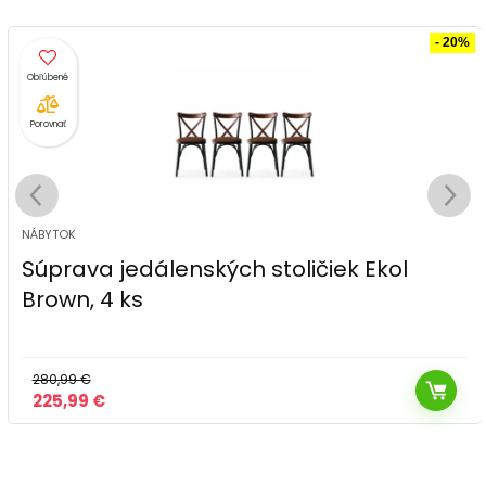
- 20%
Porovnať
NÁBYTOK
Súprava jedálenských stoličiek Ekol
Brown, 4 ks
280,99
€
Pôvodná
Aktuálna
225,99
€
cena
cena
bola:
je:
280,99 €.
225,99 €.