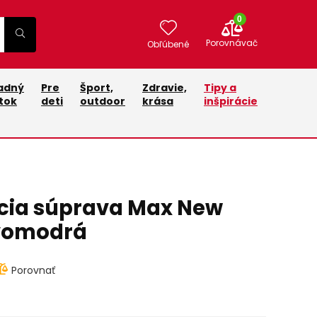
0
Porovnávač
Obľúbené
adný
Pre
Šport,
Zdravie,
Tipy a
tok
deti
outdoor
krása
inšpirácie
cia súprava Max New
vomodrá
Porovnať