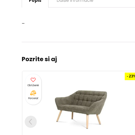
Popis
Ďalšie informácie
–
Pozrite si aj
- 23%
Porovnať