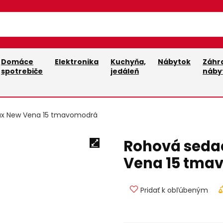
Domáce
Elektronika
Kuchyňa,
Nábytok
Záhr
spotrebiče
jedáleň
náby
ax New Vena 15 tmavomodrá
Rohová seda
Vena 15 tma
Pridať k obľúbeným