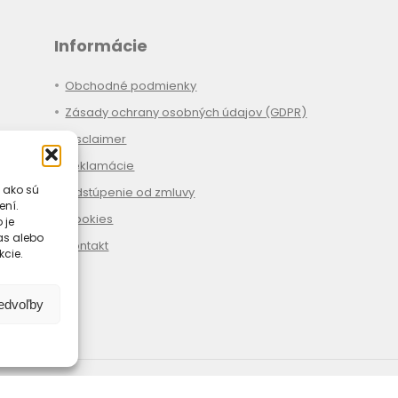
Informácie
Obchodné podmienky
Zásady ochrany osobných údajov (GDPR)
Disclaimer
Reklamácie
 ako sú
Odstúpenie od zmluvy
ení.
Cookies
 je
las alebo
Kontakt
kcie.
redvoľby
Spôsoby platby