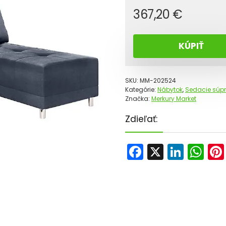
367,20
€
KÚPIŤ
SKU:
MM-202524
Kategórie:
Nábytok
,
Sedacie súpr
Značka:
Merkury Market
Zdieľať:
F
X
Li
W
a
n
h
c
k
a
e
e
ts
b
dI
A