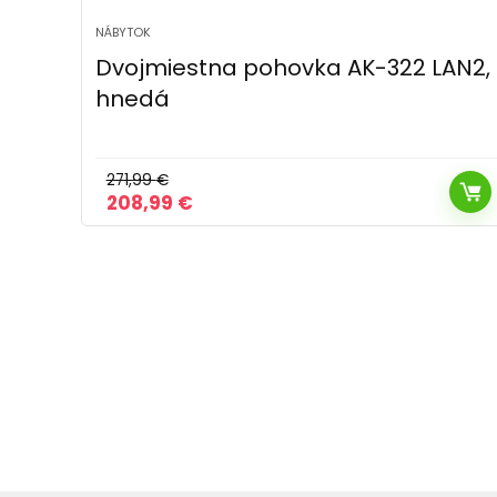
NÁBYTOK
AN2,
ArtElta Rohová sedacia súprava
INFERNE | ľavá
1 379,00
€