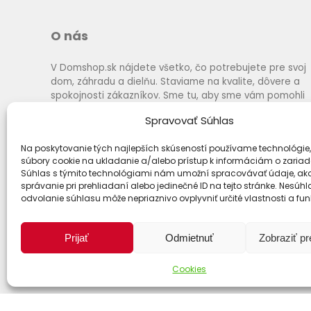
O nás
V Domshop.sk nájdete všetko, čo potrebujete pre svoj
dom, záhradu a dielňu. Staviame na kvalite, dôvere a
spokojnosti zákazníkov. Sme tu, aby sme vám pomohli
vybrať to najlepšie za výhodné ceny a s rýchlym
Spravovať Súhlas
dodaním.
Na poskytovanie tých najlepších skúseností používame technológie,
súbory cookie na ukladanie a/alebo prístup k informáciám o zariad
Súhlas s týmito technológiami nám umožní spracovávať údaje, ako
správanie pri prehliadaní alebo jedinečné ID na tejto stránke. Nesúh
odvolanie súhlasu môže nepriaznivo ovplyvniť určité vlastnosti a fun
Prijať
Odmietnuť
Zobraziť p
Cookies
Spôsoby dopravy