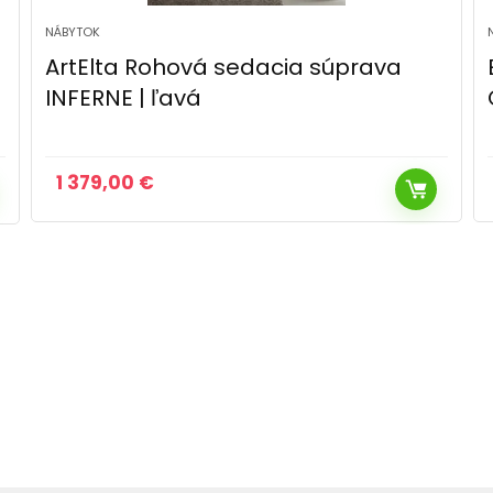
NÁBYTOK
Elvisia Rohová sedacia súprava
GARETO | pravá Farba: Poso 03
676,00
€