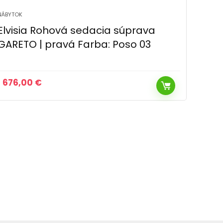
NÁBYTOK
NÁBYTO
Elvisia Rohová sedacia súprava
Elvi
GARETO | ľavá Farba: Poso 60
GARE
676,00
€
676