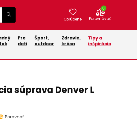
0
Porovnávač
Obľúbené
adný
Pre
Šport,
Zdravie,
Tipy a
tok
deti
outdoor
krása
inšpirácie
ia súprava Denver L
Porovnať