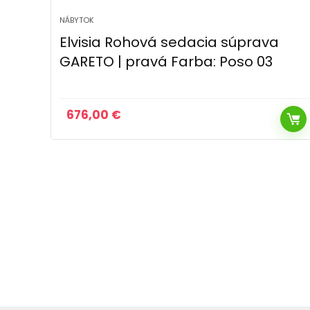
NÁBYTOK
a
Elvisia Rohová sedacia súprava
GARETO | ľavá Farba: Poso 60
676,00
€