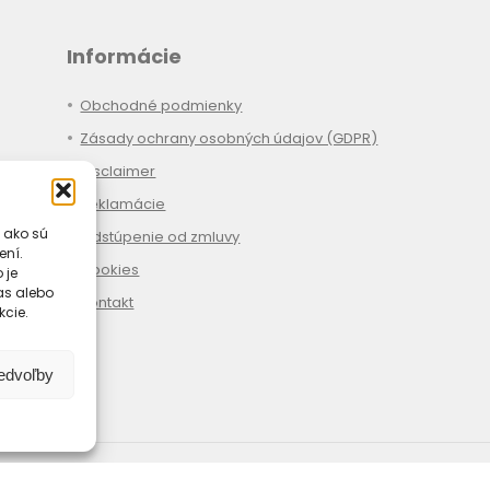
Informácie
Obchodné podmienky
Zásady ochrany osobných údajov (GDPR)
Disclaimer
Reklamácie
 ako sú
Odstúpenie od zmluvy
ení.
Cookies
 je
las alebo
Kontakt
kcie.
redvoľby
Spôsoby platby