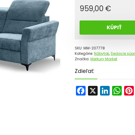
959,00
€
KÚPIŤ
SKU:
MM-207778
Kategórie:
Nábytok
,
Sedacie súpr
Značka:
Merkury Market
Zdieľať:
F
X
Li
W
a
n
h
c
k
a
e
e
ts
b
dI
A