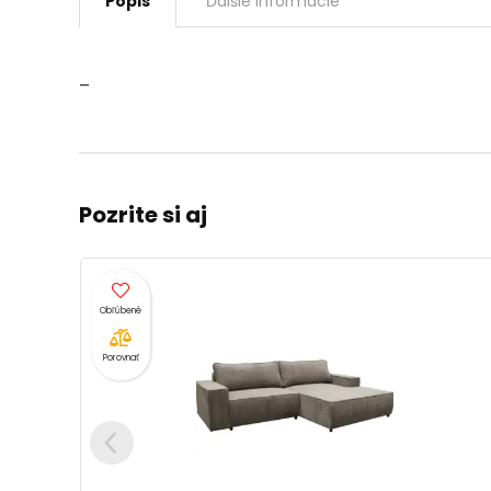
Popis
Ďalšie informácie
–
Pozrite si aj
Porovnať