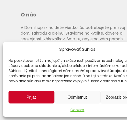
O nás
V Domshop.sk nájdete všetko, čo potrebujete pre svoj
dom, záhradu a dielňu. Staviame na kvalite, dôvere a
spokojnosti zákazníkov. Sme tu, aby sme vám pomohli
vybrať to najlepšie za výhodné ceny a s rýchlym
Spravovať Súhlas
dodaním.
Na poskytovanie tých najlepších skúseností používame technológie,
súbory cookie na ukladanie a/alebo prístup k informáciám o zariad
Súhlas s týmito technológiami nám umožní spracovávať údaje, ako
správanie pri prehliadaní alebo jedinečné ID na tejto stránke. Nesúh
odvolanie súhlasu môže nepriaznivo ovplyvniť určité vlastnosti a fun
Prijať
Odmietnuť
Zobraziť p
Cookies
Spôsoby dopravy