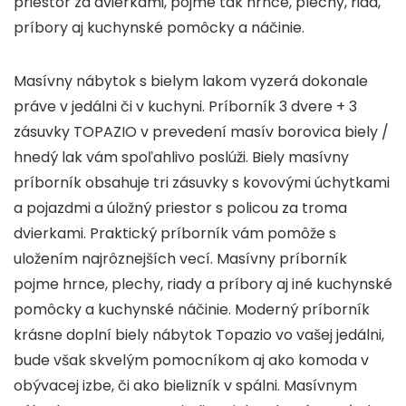
priestor za dvierkami, pojme tak hrnce, plechy, riad,
príbory aj kuchynské pomôcky a náčinie.
Masívny nábytok s bielym lakom vyzerá dokonale
práve v jedálni či v kuchyni. Príborník 3 dvere + 3
zásuvky TOPAZIO v prevedení masív borovica biely /
hnedý lak vám spoľahlivo poslúži. Biely masívny
príborník obsahuje tri zásuvky s kovovými úchytkami
a pojazdmi a úložný priestor s policou za troma
dvierkami. Praktický príborník vám pomôže s
uložením najrôznejších vecí. Masívny príborník
pojme hrnce, plechy, riady a príbory aj iné kuchynské
pomôcky a kuchynské náčinie. Moderný príborník
krásne doplní biely nábytok Topazio vo vašej jedálni,
bude však skvelým pomocníkom aj ako komoda v
obývacej izbe, či ako bielizník v spálni. Masívnym