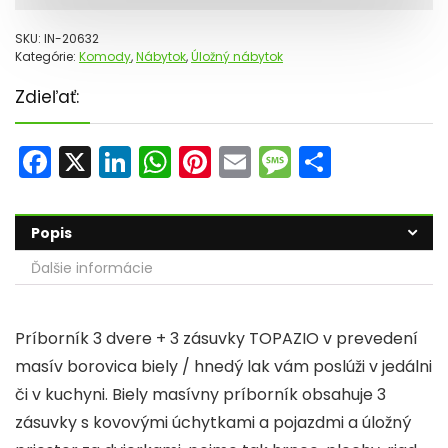
SKU:
IN-20632
Kategórie:
Komody
,
Nábytok
,
Úložný nábytok
Zdieľať:
F
X
Li
W
Pi
E
M
S
a
n
h
nt
m
e
h
c
k
a
er
ai
s
ar
Popis
e
e
ts
e
l
s
e
Ďalšie informácie
b
dI
A
st
a
o
n
p
g
Príborník 3 dvere + 3 zásuvky TOPAZIO v prevedení
o
p
e
masív borovica biely / hnedý lak vám poslúži v jedálni
k
či v kuchyni. Biely masívny príborník obsahuje 3
zásuvky s kovovými úchytkami a pojazdmi a úložný