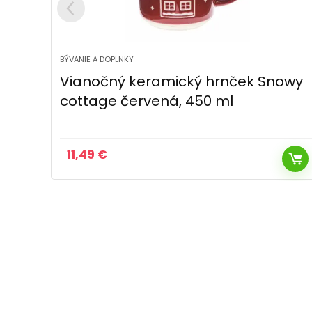
BÝVANIE A DOPLNKY
owy
Vianočný keramický hrnček
Snowflake červená, 710 ml
14,49
€
Pôvodná
Aktuálna
12,49
€
cena
cena
bola:
je:
14,49 €.
12,49 €.