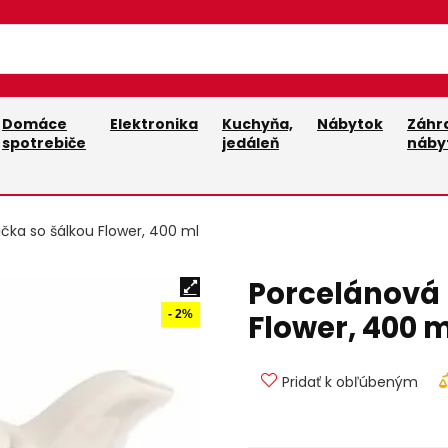
Domáce
Elektronika
Kuchyňa,
Nábytok
Záhr
spotrebiče
jedáleň
náby
čka so šálkou Flower, 400 ml
Porcelánová 
- 2%
Flower, 400 m
Pridať k obľúbeným