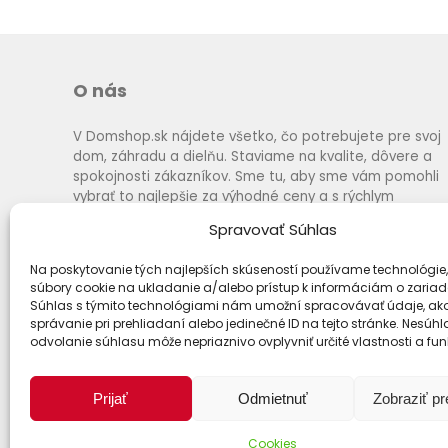
O nás
V Domshop.sk nájdete všetko, čo potrebujete pre svoj
dom, záhradu a dielňu. Staviame na kvalite, dôvere a
spokojnosti zákazníkov. Sme tu, aby sme vám pomohli
vybrať to najlepšie za výhodné ceny a s rýchlym
dodaním.
Spravovať Súhlas
Na poskytovanie tých najlepších skúseností používame technológie,
súbory cookie na ukladanie a/alebo prístup k informáciám o zariad
Súhlas s týmito technológiami nám umožní spracovávať údaje, ako
správanie pri prehliadaní alebo jedinečné ID na tejto stránke. Nesúh
odvolanie súhlasu môže nepriaznivo ovplyvniť určité vlastnosti a fun
Prijať
Odmietnuť
Zobraziť p
Cookies