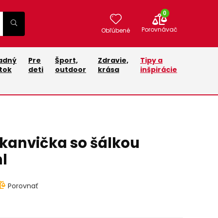
0
Porovnávač
Obľúbené
adný
Pre
Šport,
Zdravie,
Tipy a
tok
deti
outdoor
krása
inšpirácie
kanvička so šálkou
l
Porovnať