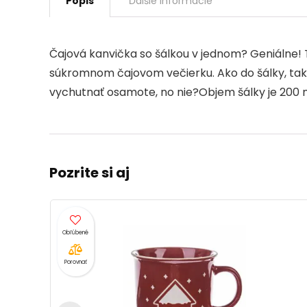
Popis
Ďalšie informácie
Čajová kanvička so šálkou v jednom? Geniálne!
súkromnom čajovom večierku. Ako do šálky, tak 
vychutnať osamote, no nie?Objem šálky je 200 
Pozrite si aj
- 14
Porovnať