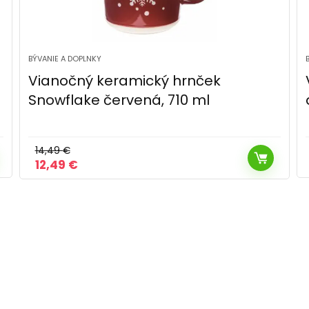
BÝVANIE A DOPLNKY
Vianočný keramický hrnček Škriatok
a sob, 580 ml, červená
14,49
€