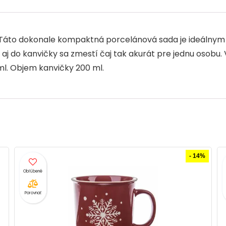
o
p
k
 Táto dokonale kompaktná porcelánová sada je ideálnym 
aj do kanvičky sa zmestí čaj tak akurát pre jednu osobu
ml. Objem kanvičky 200 ml.
%
Porovnať