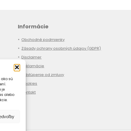
Informácie
Obchodné podmienky
Zásady ochrany osobných údajov (GDPR)
Disclaimer
Reklamácie
Odstúpenie od zmluvy
 ako sú
Cookies
ení.
 je
Kontakt
las alebo
kcie.
redvoľby