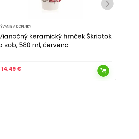
BÝVANIE A DOPLNKY
BÝVANIE
Keramický hrnček Skřítci, 500 ml
Vian
Mist
11,49
€
8,9