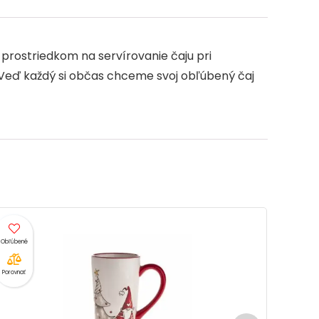
e
prostriedkom na servírovanie čaju pri
. Veď každý si občas chceme svoj obľúbený čaj
Porovnať
Porovnať