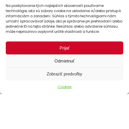
Ako objednať
Na poskytovanie tých najlepších skúseností používame
technológie, ako sú súbory cookie na ukladanie a/alebo prístup k
Doprava
informáciám o zariadení. Súhlas s týmito technológiami nám
umožní spracovávať údaje, ako je správanie pri prehliadaní alebo
Platba
jedinečné ID na tejto stránke. Nesúhlas alebo odvolanie súhlasu
Stav objednávky
môže nepriaznivo ovplyvniť určité vlastnosti a funkcie.
Prijať
Odmietnuť
Zobraziť predvoľby
Cookies