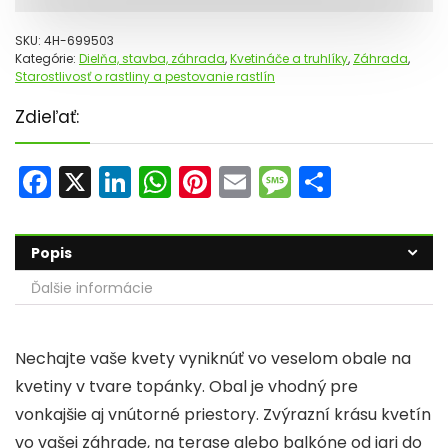
SKU:
4H-699503
Kategórie:
Dielňa, stavba, záhrada
,
Kvetináče a truhlíky
,
Záhrada
,
Starostlivosť o rastliny a pestovanie rastlín
Zdieľať:
F
X
Li
W
Pi
E
M
S
a
n
h
nt
m
e
h
c
k
a
er
ai
s
ar
Popis
e
e
ts
e
l
s
e
Ďalšie informácie
b
dI
A
st
a
o
n
p
g
Nechajte vaše kvety vyniknúť vo veselom obale na
o
p
e
kvetiny v tvare topánky. Obal je vhodný pre
k
vonkajšie aj vnútorné priestory. Zvýrazní krásu kvetín
vo vašej záhrade, na terase alebo balkóne od jari do