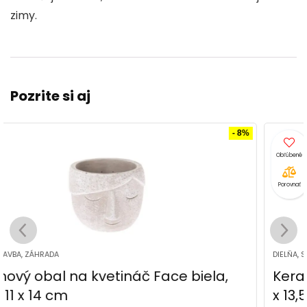
zimy.
Pozrite si aj
- 3%
Porovnať
DIELŇA, STAVBA, ZÁHRADA
Keramický obal na kvetináč Blossom, 14
x 13,5 cm