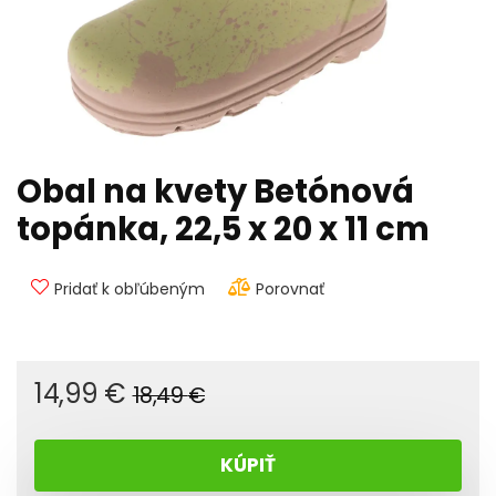
Obal na kvety Betónová
topánka, 22,5 x 20 x 11 cm
Pridať k obľúbeným
Porovnať
Pôvodná
Aktuálna
14,99
€
18,49
€
cena
cena
bola:
je:
KÚPIŤ
18,49 €.
14,99 €.