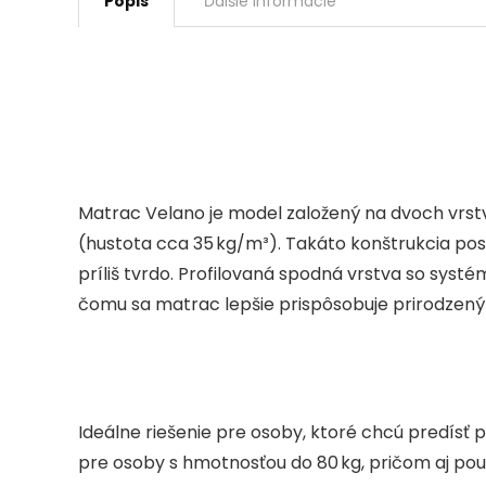
Popis
Ďalšie informácie
Matrac Velano je model založený na dvoch vrstv
(hustota cca 35 kg/m³). Takáto konštrukcia pos
príliš tvrdo. Profilovaná spodná vrstva so syst
čomu sa matrac lepšie prispôsobuje prirodzeným
Ideálne riešenie pre osoby, ktoré chcú predísť
pre osoby s hmotnosťou do 80 kg, pričom aj použ