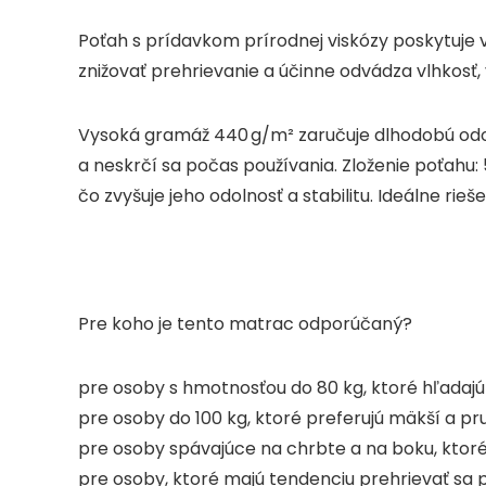
Poťah s prídavkom prírodnej viskózy poskytuj
znižovať prehrievanie a účinne odvádza vlhkosť
Vysoká gramáž 440 g/m² zaručuje dlhodobú odol
a neskrčí sa počas používania. Zloženie poťahu:
čo zvyšuje jeho odolnosť a stabilitu. Ideálne rieš
Pre koho je tento matrac odporúčaný?
pre osoby s hmotnosťou do 80 kg, ktoré hľadaj
pre osoby do 100 kg, ktoré preferujú mäkší a pr
pre osoby spávajúce na chrbte a na boku, ktoré 
pre osoby, ktoré majú tendenciu prehrievať sa p