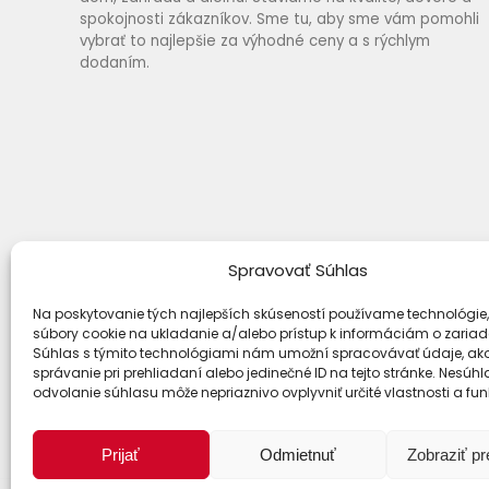
spokojnosti zákazníkov. Sme tu, aby sme vám pomohli
vybrať to najlepšie za výhodné ceny a s rýchlym
dodaním.
Spravovať Súhlas
Na poskytovanie tých najlepších skúseností používame technológie,
súbory cookie na ukladanie a/alebo prístup k informáciám o zariad
Spôsoby dopravy
Súhlas s týmito technológiami nám umožní spracovávať údaje, ako
správanie pri prehliadaní alebo jedinečné ID na tejto stránke. Nesúh
odvolanie súhlasu môže nepriaznivo ovplyvniť určité vlastnosti a fun
Prijať
Odmietnuť
Zobraziť p