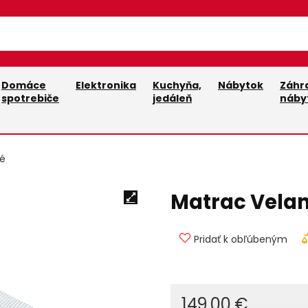
Domáce
Elektronika
Kuchyňa,
Nábytok
Záhr
spotrebiče
jedáleň
náby
vé
Matrac Velan
Pridať k obľúbeným
149,00
€