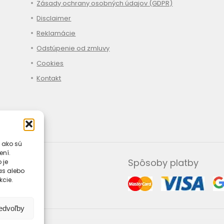
Zásady ochrany osobných údajov (GDPR)
Disclaimer
Reklamácie
Odstúpenie od zmluvy
Cookies
Kontakt
 ako sú
ení.
Spôsoby platby
 je
las alebo
kcie.
redvoľby