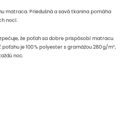
hu matraca. Priedušná a savá tkanina pomáha
ch nocí.
zpečuje, že poťah sa dobre prispôsobí matracu
ť poťahu je 100 % polyester s gramážou 280 g/m²,
 každú noc.