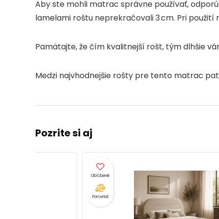
Aby ste mohli matrac správne používať, odporú
lamelami roštu neprekračovali 3 cm. Pri použit
Pamätajte, že čím kvalitnejší rošt, tým dlhšie v
Medzi najvhodnejšie rošty pre tento matrac patr
Pozrite si aj
Porovnať