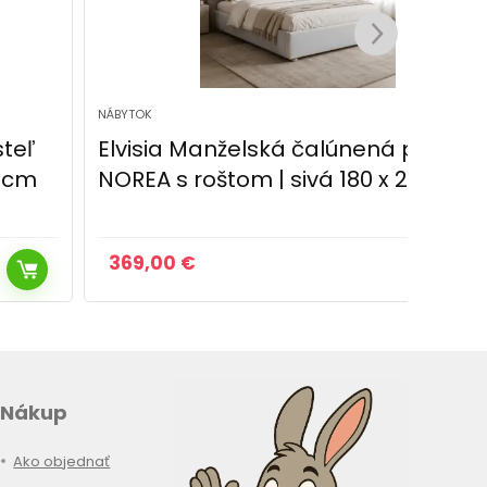
NÁBYTOK
NÁBYTO
Elvisia Manželská čalúnená posteľ
Elvi
NOREA s roštom | sivá 180 x 200 cm
NORE
cm
369,00
€
369
Nákup
Ako objednať