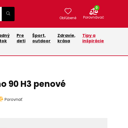
0
Porovnávač
Obľúbené
adný
Pre
Šport,
Zdravie,
Tipy a
tok
deti
outdoor
krása
inšpirácie
o 90 H3 penové
Porovnať