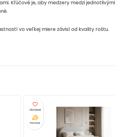
mi. Kľúčové je, aby medzery medzi jednotlivými
ané.
tností vo veľkej miere závisí od kvality roštu.
Porovnať
Porovnať