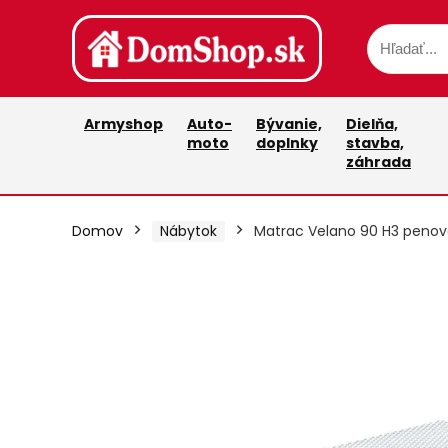
Armyshop
Auto-
Bývanie,
Dielňa,
moto
doplnky
stavba,
záhrada
Domov
Nábytok
Matrac Velano 90 H3 peno