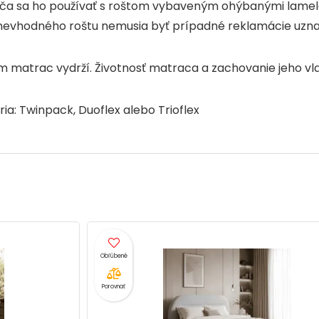
ča sa ho používať s roštom vybaveným ohýbanými lamela
í nevhodného roštu nemusia byť prípadné reklamácie uzn
ám matrac vydrží. Životnosť matraca a zachovanie jeho vlas
ia: Twinpack, Duoflex alebo Trioflex
Porovnať