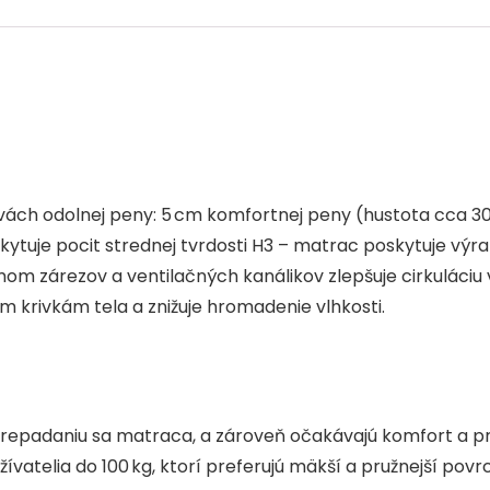
o
p
k
ách odolnej peny: 5 cm komfortnej peny (hustota cca 30 
kytuje pocit strednej tvrdosti H3 – matrac poskytuje výr
émom zárezov a ventilačných kanálikov zlepšuje cirkuláciu
 krivkám tela a znižuje hromadenie vlhkosti.
 prepadaniu sa matraca, a zároveň očakávajú komfort a p
ívatelia do 100 kg, ktorí preferujú mäkší a pružnejší pov