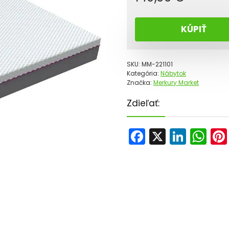
KÚPIŤ
SKU:
MM-221101
Kategória:
Nábytok
Značka:
Merkury Market
Zdieľať:
F
X
Li
W
a
n
h
c
k
a
e
e
ts
b
dI
A
o
n
p