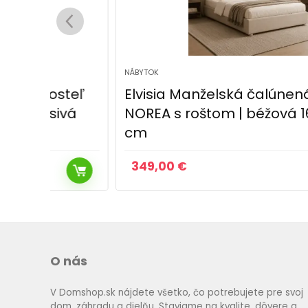
NÁBYTOK
teľ
Elvisia Manželská čalúnená posteľ
vá
NOREA s roštom | béžová 160 x 200
cm
349,00
€
O nás
V Domshop.sk nájdete všetko, čo potrebujete pre svoj
dom, záhradu a dielňu. Staviame na kvalite, dôvere a