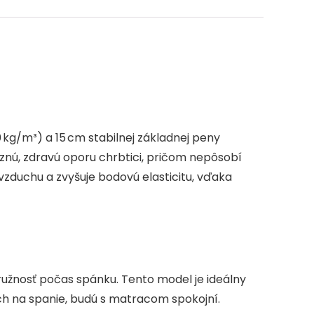
e
kg/m³) a 15 cm stabilnej základnej peny
aznú, zdravú oporu chrbtici, pričom nepôsobí
 vzduchu a zvyšuje bodovú elasticitu, vďaka
ružnosť počas spánku. Tento model je ideálny
rch na spanie, budú s matracom spokojní.