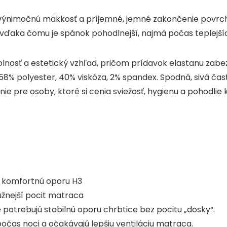
e výnimočnú mäkkosť a príjemné, jemné zakončenie povrc
, vďaka čomu je spánok pohodlnejší, najmä počas teplejší
nosť a estetický vzhľad, pričom prídavok elastanu zabe
 58% polyester, 40% viskóza, 2% spandex. Spodná, sivá čas
enie pre osoby, ktoré si cenia sviežosť, hygienu a pohodlie
ú komfortnú oporu H3
užnejší pocit matraca
potrebujú stabilnú oporu chrbtice bez pocitu „dosky“.
očas noci a očakávajú lepšiu ventiláciu matraca.