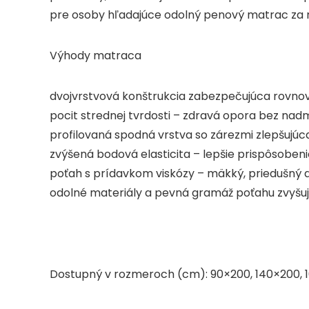
pre osoby hľadajúce odolný penový matrac za 
Výhody matraca
dvojvrstvová konštrukcia zabezpečujúca rovno
pocit strednej tvrdosti – zdravá opora bez nadm
profilovaná spodná vrstva so zárezmi zlepšujúca
zvýšená bodová elasticita – lepšie prispôsobeni
poťah s prídavkom viskózy – mäkký, priedušný 
odolné materiály a pevná gramáž poťahu zvyšu
Dostupný v rozmeroch (cm): 90×200, 140×200, 