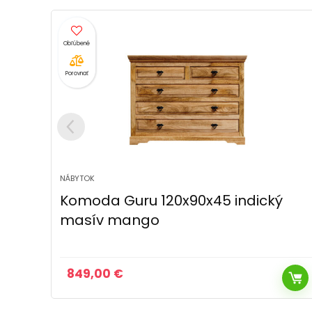
Porovnať
NÁBYTOK
ý
Komoda Amba 90x90x45 z
indického masívu palisander
555,00
€