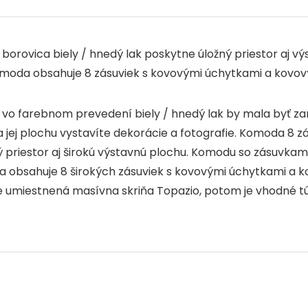
k
rovica biely / hnedý lak poskytne úložný priestor aj vý
 Komoda obsahuje 8 zásuviek s kovovými úchytkami a kovov
o farebnom prevedení biely / hnedý lak by mala byť zar
a jej plochu vystavíte dekorácie a fotografie. Komoda 8 
 priestor aj širokú výstavnú plochu. Komodu so zásuvkami 
a obsahuje 8 širokých zásuviek s kovovými úchytkami a k
e umiestnená masívna skriňa Topazio, potom je vhodné tút