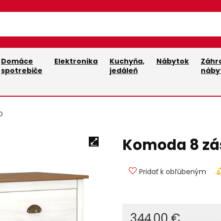
Domáce
Elektronika
Kuchyňa,
Nábytok
Záhr
spotrebiče
jedáleň
náby
O
Komoda 8 zá
Pridať k obľúbeným
344,00
€