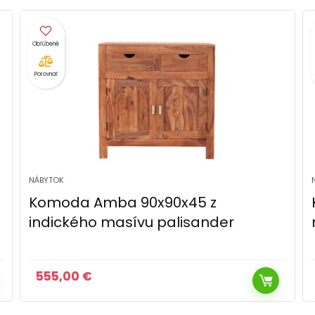
Porovnať
NÁBYTOK
Komoda Sita 90x90x45 indický
masív mango
828,00
€