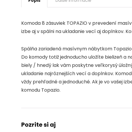
Popis
Ďalšie informácie
Komoda 8 zásuviek TOPAZIO v prevedení masív bo
izbe aj v spálni na ukladanie vecí aj doplnkov.
Spálňa zariadená masívnym nábytkom Topazio v
Do komody totiž jednoducho uložíte bielizeň a n
biely / hnedý lak vám poskytne veľkorysý úložný
ukladanie najrôznejších vecí a doplnkov. Komod
vždy prehľadné a jednoduché. Ak je vo vašej izb
komodu Topazio.
Pozrite si aj