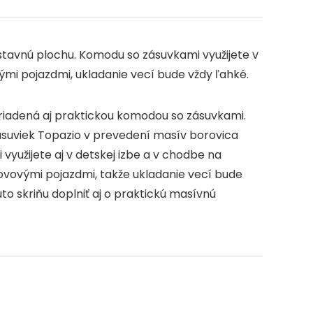
stavnú plochu. Komodu so zásuvkami využijete v
ými pojazdmi, ukladanie vecí bude vždy ľahké.
iadená aj praktickou komodou so zásuvkami.
zásuviek Topazio v prevedení masív borovica
využijete aj v detskej izbe a v chodbe na
ovovými pojazdmi, takže ukladanie vecí bude
o skriňu doplniť aj o praktickú masívnú