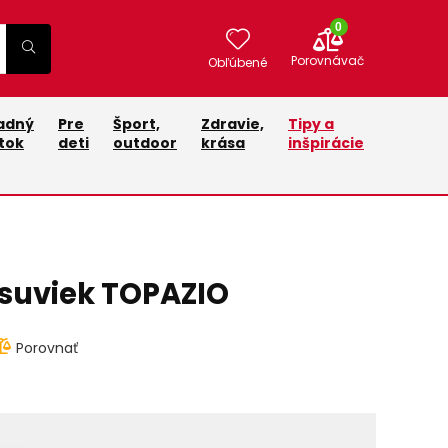
0
Porovnávač
Obľúbené
adný
Pre
Šport,
Zdravie,
Tipy a
tok
deti
outdoor
krása
inšpirácie
suviek TOPAZIO
Porovnať