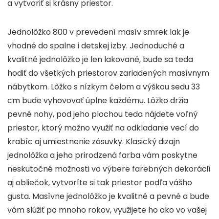
a vytvoriť si krásny priestor.
Jednolôžko 800 v prevedení masív smrek lak je
vhodné do spalne i detskej izby. Jednoduché a
kvalitné jednolôžko je len lakované, bude sa teda
hodiť do všetkých priestorov zariadených masívnym
nábytkom. Lôžko s nízkym čelom a výškou sedu 33
cm bude vyhovovať úplne každému. Lôžko držia
pevné nohy, pod jeho plochou teda nájdete voľný
priestor, ktorý možno využiť na odkladanie vecí do
krabíc aj umiestnenie zásuvky. Klasický dizajn
jednolôžka a jeho prirodzená farba vám poskytne
neskutočné možnosti vo výbere farebných dekorácií
aj obliečok, vytvoríte si tak priestor podľa vášho
gusta. Masívne jednolôžko je kvalitné a pevné a bude
vám slúžiť po mnoho rokov, využijete ho ako vo vašej