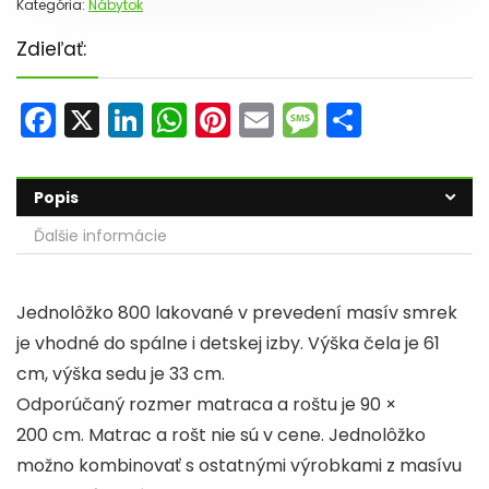
Kategória:
Nábytok
Zdieľať:
F
X
Li
W
Pi
E
M
S
a
n
h
nt
m
e
h
c
k
a
er
ai
s
ar
Popis
e
e
ts
e
l
s
e
Ďalšie informácie
b
dI
A
st
a
o
n
p
g
Jednolôžko 800 lakované v prevedení masív smrek
o
p
e
je vhodné do spálne i detskej izby. Výška čela je 61
k
cm, výška sedu je 33 cm.
Odporúčaný rozmer matraca a roštu je 90 ×
200 cm. Matrac a rošt nie sú v cene. Jednolôžko
možno kombinovať s ostatnými výrobkami z masívu