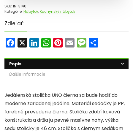
SKU:
IN-3140
Kategórie:
Nábytok
,
Kuchynský nábytok
Zdieľať:
F
X
Li
W
Pi
E
M
S
a
n
h
nt
m
e
h
c
k
a
er
ai
s
ar
Popis
e
e
ts
e
l
s
e
Ďalšie informácie
b
dI
A
st
a
o
n
p
g
Jedálenská stolička UNO čierna sa bude hodiť do
o
p
e
moderne zariadenej jedálne. Materiál sedačky je PP,
k
farebné prevedenie čierna. Stoličku zdobí kovová
konštrukcia a držia ju pevné masívne nohy, výška
sedu stoličky je 46 cm. Stolička s čiernym sedákom