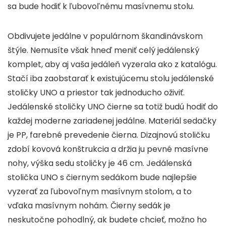
sa bude hodiť k ľubovoľnému masívnemu stolu.
Obdivujete jedálne v populárnom škandinávskom
štýle. Nemusíte však hneď meniť celý jedálenský
komplet, aby aj vaša jedáleň vyzerala ako z katalógu.
Stačí iba zaobstarať k existujúcemu stolu jedálenské
stoličky UNO a priestor tak jednoducho oživiť.
Jedálenské stoličky UNO čierne sa totiž budú hodiť do
každej moderne zariadenej jedálne. Materiál sedačky
je PP, farebné prevedenie čierna. Dizajnovú stoličku
zdobí kovová konštrukcia a držia ju pevné masívne
nohy, výška sedu stoličky je 46 cm. Jedálenská
stolička UNO s čiernym sedákom bude najlepšie
vyzerať za ľubovoľnym masívnym stolom, a to
vďaka masívnym nohám. Čierny sedák je
neskutočne pohodlný, ak budete chcieť, možno ho