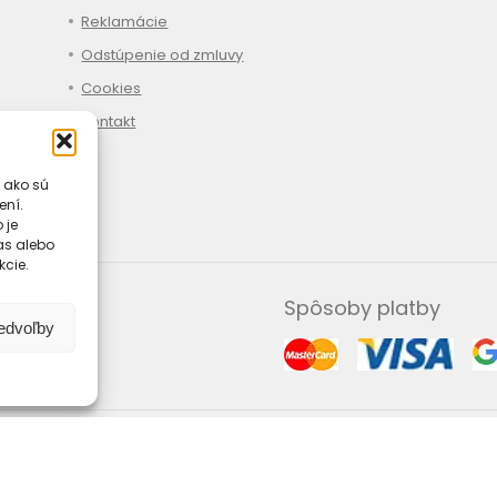
Reklamácie
Odstúpenie od zmluvy
Cookies
Kontakt
 ako sú
ení.
 je
las alebo
kcie.
Spôsoby platby
redvoľby
Copyright 2025. Všetky práva vyhradené.