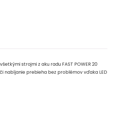
st
a
g
e
o všetkými strojmi z aku radu FAST POWER 20
e, či nabíjanie prebieha bez problémov vďaka LED