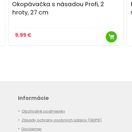
Fieldmann FDG 5019-51R dámska
súprava náradia
34,99
€
Pôvodná
Aktuálna
32,99
€
cena
cena
bola:
je:
34,99 €.
32,99 €.
Informácie
Obchodné podmienky
Zásady ochrany osobných údajov (GDPR)
Disclaimer