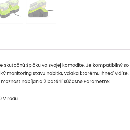
b
dI
A
o
n
p
o
p
k
je skutočnú špičku vo svojej komodite. Je kompatibilný s
ický monitoring stavu nabitia, vďaka ktorému ihneď vidít
e možnosť nabíjania 2 batérií súčasne.Parametre:
0 V radu