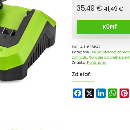
P
A
35,49
€
41,49
€
c
c
bo
je:
KÚPIŤ
41
35
SKU:
4H-695647
Kategórie:
Dielňa, stavba, záhra
záhradu
,
Náradie do dielne
,
Elek
Značka:
Fieldmann
Zdieľať:
F
X
Li
W
a
n
h
c
k
a
e
e
ts