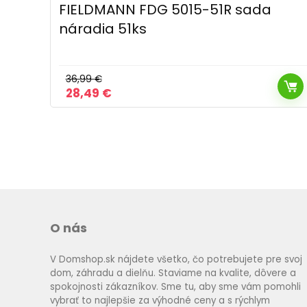
Okopávačka s násadou Profi, 2
hroty, 27 cm
9,99
€
O nás
V Domshop.sk nájdete všetko, čo potrebujete pre svoj
dom, záhradu a dielňu. Staviame na kvalite, dôvere a
spokojnosti zákazníkov. Sme tu, aby sme vám pomohli
vybrať to najlepšie za výhodné ceny a s rýchlym