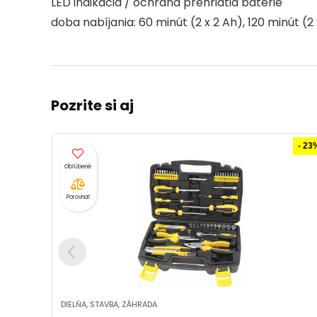
LED indikácia / ochrana prehriatia batérie
doba nabíjania: 60 minút (2 x 2 Ah), 120 minút (2
Pozrite si aj
- 23%
Porovnať
DIELŇA, STAVBA, ZÁHRADA