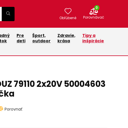
0
Porovnávač
Obľúbené
adný
Pre
Šport,
Zdravie,
Tipy a
tok
deti
outdoor
krása
inšpirácie
UZ 79110 2x20V 50004603
ačka
Porovnať