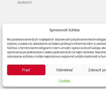
dodaním.
Spravovať Súhlas
Na poskytovanie tých najlepších skúseností používame technológie,
súbory cookie na ukladanie a/alebo prístup k informáciám o zariad
Súhlas s týmito technológiami nám umožní spracovávať údaje, ako
správanie pri prehliadaní alebo jedinečné ID na tejto stránke. Nesúh
odvolanie súhlasu môže nepriaznivo ovplyvniť určité vlastnosti a fun
Spôsoby dopravy
Prijať
Odmietnuť
Zobraziť p
Cookies