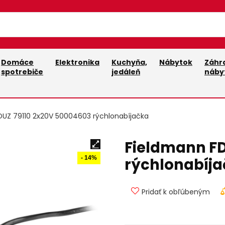
Domáce
Elektronika
Kuchyňa,
Nábytok
Záhr
spotrebiče
jedáleň
náby
DUZ 79110 2x20V 50004603 rýchlonabíjačka
Fieldmann FD
- 14%
rýchlonabíj
Pridať k obľúbeným