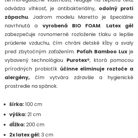
odvádza vlhkos
ť, je antibakteri
álny,
odolný proti
zápachu
. Jadrom modelu Maretto je
špeci
álne
navrhnutá a
vyrobená BIO FOAM
.
Latex gél
zabezpe
čuje rovnomern
é rozlo
ženie tlaku a lepšie
pr
údenie vzduchu,
č
ím chráni detské k
ĺby a svaly
pred zbytočn
ým za
ťažen
ím.
Po
ťah Bamboo Lux
je
vybaven
ý technológiou
Purotex®
, ktorá pomocou
prírodných probiotík
ú
činne eliminuje roztoče a
alerg
ény,
č
ím vytvára zdrav
šie a hygienick
é
prostredie na spánok.
šírka:
100 cm
výška:
21 cm
dĺžka:
200 cm
2x latex gél:
3 cm