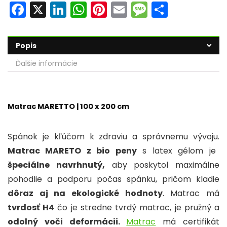
F
X
Li
W
Pi
E
M
S
a
n
h
nt
m
e
h
c
k
a
er
ai
s
ar
Popis
e
e
ts
e
l
s
e
Ďalšie informácie
b
dI
A
st
a
o
n
p
g
o
p
e
Matrac MARETTO | 100 x 200 cm
k
Spánok je kľúčom k zdraviu a správnemu vývoju.
Matrac MARETO z bio peny
s latex gélom je
špeciálne navrhnutý,
aby poskytol maximálne
pohodlie a podporu počas spánku, pričom kladie
dôraz aj na ekologické hodnoty
. Matrac má
tvrdosť H4
čo je stredne tvrdý matrac, je pružný a
odolný voči deformácii.
Matrac
má certifikát