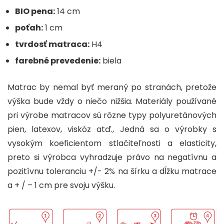
BIO pena:
14 cm
poťah:
1 cm
tvrdosť matraca:
H4
farebné prevedenie:
biela
Matrac by nemal byť meraný po stranách, pretože
výška bude vždy o niečo nižšia. Materiály používané
pri výrobe matracov sú rôzne typy polyuretánových
pien, latexov, viskóz atď., Jedná sa o výrobky s
vysokým koeficientom stlačiteľnosti a elasticity,
preto si výrobca vyhradzuje právo na negatívnu a
pozitívnu toleranciu +/- 2% na šírku a dĺžku matrace
a + / – 1 cm pre svoju výšku.