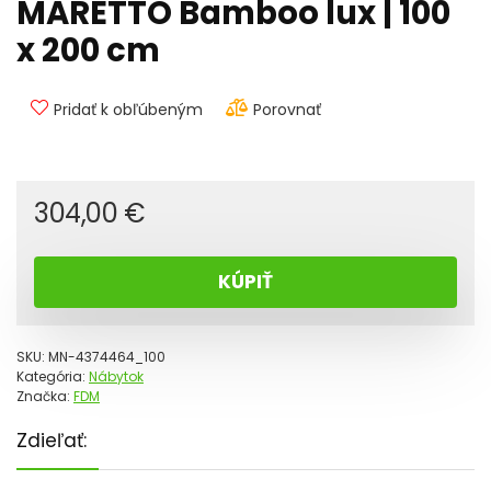
MARETTO Bamboo lux | 100
x 200 cm
Pridať k obľúbeným
Porovnať
304,00
€
KÚPIŤ
SKU:
MN-4374464_100
Kategória:
Nábytok
Značka:
FDM
Zdieľať: