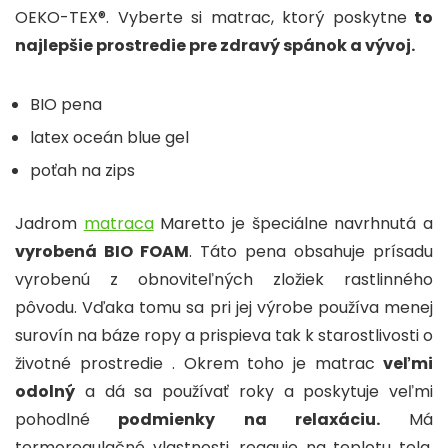
OEKO-TEX®. Vyberte si matrac, ktorý poskytne
to
najlepšie prostredie pre zdravý spánok a vývoj.
BIO pena
latex oceán blue gel
poťah na zips
Jadrom
matraca
M
aretto je špeci
álne navrhnutá a
vyrobená BIO FOAM
. Táto pena obsahuje prísadu
vyrobenú z obnovite
ľn
ých zlo
žiek rastlinn
ého
pôvodu. V
ďaka tomu sa pri jej v
ýrobe pou
ž
íva menej
surovín na báze ropy a prispieva tak k starostlivosti o
životn
é prostredie . Okrem toho je matrac
ve
ľmi
odoln
ý
a dá sa pou
ž
íva
ť roky a poskytuje veľmi
pohodln
é
podmienky na relaxáciu.
Má
termoregula
čn
é vlastnosti, reaguje na teplotu tela,