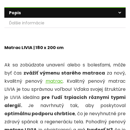
a
n
h
nt
m
e
h
c
k
a
er
ai
s
ar
Popis
e
e
ts
e
l
s
e
Ďalšie informácie
b
dI
A
st
a
o
n
p
g
o
p
e
Matrac LIVIA | 180 x 200 cm
k
Ak sa zobúdzate unavení alebo s bolesťami, môže
byť čas
zvážiť výmenu starého matraca
za nový,
kvalitný penový
matrac
. Kvalitný penový matrac
LIVIA je tou správnou voľbou! Vďaka svojej štruktúre
je LIVIA ideálna
pre ľudí trpiacich rôznymi typmi
alergií.
Je navrhnutý tak, aby poskytoval
optimálnu podporu chrbtice
, čo je nevyhnutné pre
zdravý spánok a regeneráciu tela. Pohodlný penový
matrac LIVIA
je obojstranný a má
tvrdosť H3
čo je