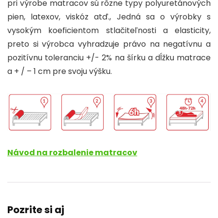
pri výrobe matracov sú rôzne typy polyuretánových
pien, latexov, viskóz atď., Jedná sa o výrobky s
vysokým koeficientom stlačiteľnosti a elasticity,
preto si výrobca vyhradzuje právo na negatívnu a
pozitívnu toleranciu +/- 2% na šírku a dĺžku matrace
a + / – 1 cm pre svoju výšku.
Návod na rozbalenie matracov
Pozrite si aj