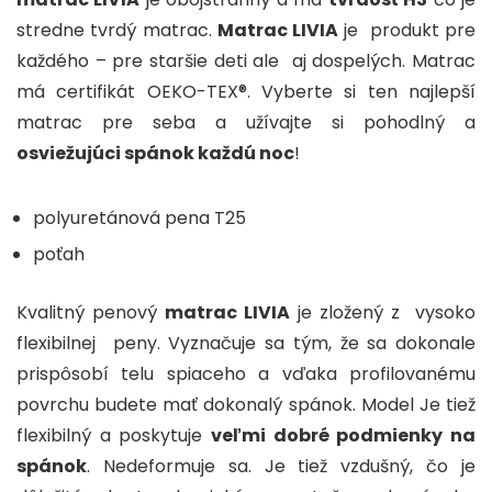
stredne tvrdý matrac.
Matrac LIVIA
je produkt pre
každého – pre staršie deti ale aj dospelých. Matrac
má certifikát OEKO-TEX®. Vyberte si ten najlepší
matrac pre seba a užívajte si pohodlný a
osviežujúci spánok každú noc
!
polyuretánová pena T25
poťah
Kvalitný penový
matrac LIVIA
je zložený z vysoko
flexibilnej peny. Vyznačuje sa tým, že sa dokonale
prispôsobí telu spiaceho a vďaka profilovanému
povrchu budete mať dokonalý spánok. Model Je tiež
flexibilný a poskytuje
veľmi dobré podmienky na
spánok
. Nedeformuje sa. Je tiež vzdušný, čo je