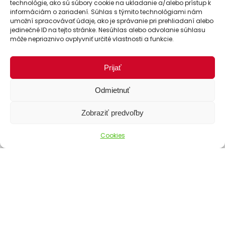
technológie, ako sú súbory cookie na ukladanie a/alebo prístup k
informáciám o zariadení. Súhlas s týmito technológiami nám
umožní spracovávať údaje, ako je správanie pri prehliadaní alebo
jedinečné ID na tejto stránke. Nesúhlas alebo odvolanie súhlasu
môže nepriaznivo ovplyvniť určité vlastnosti a funkcie.
Prijať
Odmietnuť
Spôsoby dopravy
Zobraziť predvoľby
Cookies
Spôsoby platby