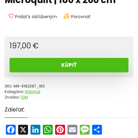
Microquilt | 180 x 200 cm
Pridať k obľúbeným
Porovnať
197,00
€
KÚPIŤ
SKU:
MN-4182387_180
Kategória:
Nábytok
Značka:
FDM
Zdieľať:
F
X
Li
W
Pi
E
M
S