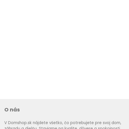
O nás
V Domshop.sk nájdete všetko, čo potrebujete pre svoj dom,
záhradu a dielňu. Staviame na kvalite, dôvere a spokojnosti