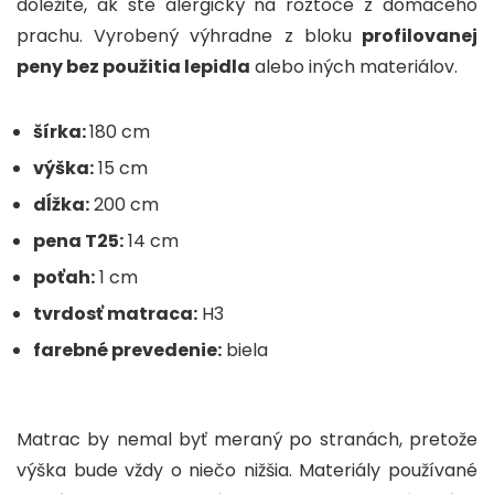
dôležité, ak ste alergický na roztoče z domáceho
prachu. Vyrobený výhradne z bloku
profilovanej
peny bez použitia lepidla
alebo iných materiálov.
šírka:
180 cm
výška:
15 cm
dĺžka:
200 cm
pena T25:
14 cm
poťah:
1 cm
t
vrdosť matraca:
H3
farebné prevedenie:
biela
Matrac by nemal byť meraný po stranách, pretože
výška bude vždy o niečo nižšia. Materiály používané