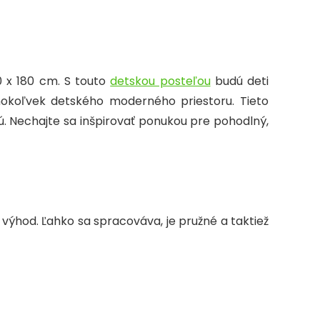
g
e
0 x 180 cm. S touto
detskou posteľou
budú deti
koľvek detského moderného priestoru. Tieto
zú. Nechajte sa inšpirovať ponukou pre pohodlný,
výhod. Ľahko sa spracováva, je pružné a taktiež