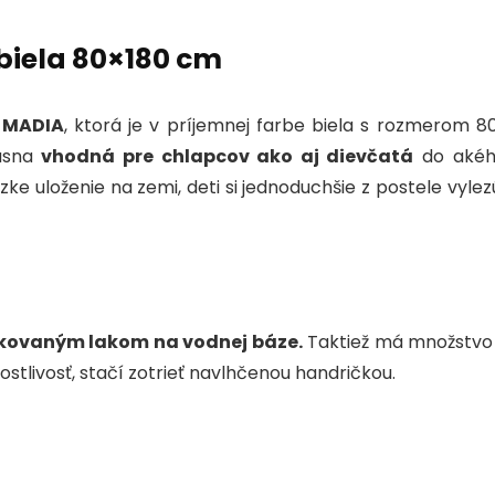
o
n
p
o
p
biela 80×180 cm
k
 MADIA
, ktorá je v príjemnej farbe biela s rozmerom 8
rásna
vhodná pre chlapcov ako aj dievčatá
do akého
zke uloženie na zemi, deti si jednoduchšie z postele vyle
fikovaným lakom na vodnej báze.
Taktiež má množstvo 
ostlivosť, stačí zotrieť navlhčenou handričkou.