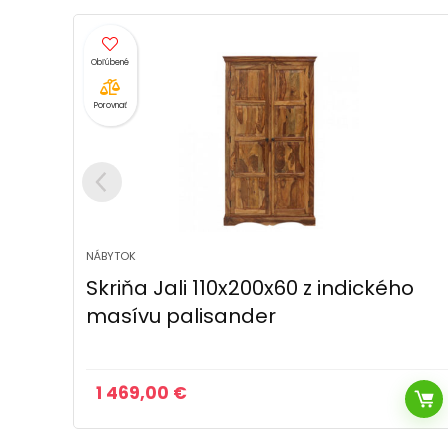
Porovnať
NÁBYTOK
ho
Nočný stolík 45x60x40 Tina z
indického masívu palisander
314,00
€