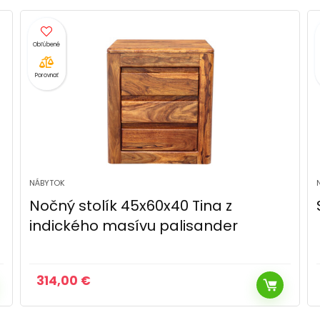
Porovnať
NÁBYTOK
Stolička RONDO
180,00
€