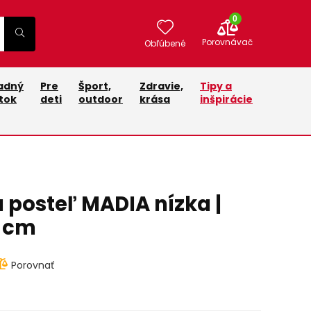
0
Porovnávač
Obľúbené
adný
Pre
Šport,
Zdravie,
Tipy a
tok
deti
outdoor
krása
inšpirácie
á posteľ MADIA nízka |
0 cm
Porovnať