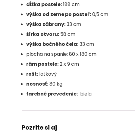
dĺžka postele:
188 cm
výška od zeme po posteľ:
0,5 cm
výška zábrany:
33 cm
šírka otvoru:
58 cm
výška bočného čela:
33 cm
plocha na spanie:
80 x 180 cm
rám postele:
2 x 9 cm
rošt:
latkový
nosnosť:
80 kg
farebné prevedenie:
biela
Pozrite si aj