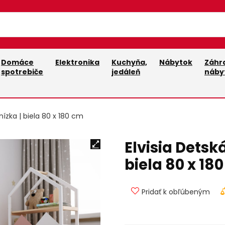
Domáce
Elektronika
Kuchyňa,
Nábytok
Záhr
spotrebiče
jedáleň
náby
nízka | biela 80 x 180 cm
Elvisia Detsk
biela 80 x 18
Pridať k obľúbeným