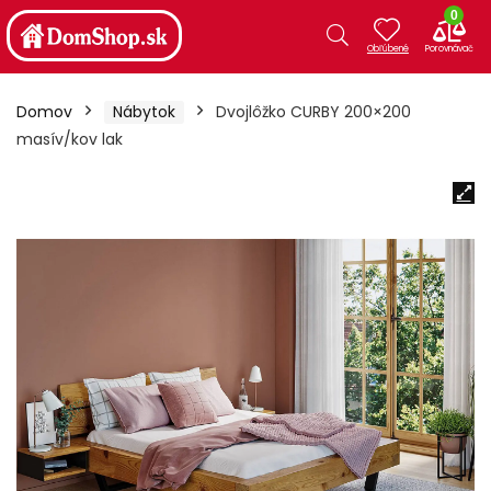
0
Domov
Nábytok
Dvojlôžko CURBY 200×200
masív/kov lak