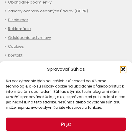
Obchodné podmienky
Zásady ochrany osobných údajov (GDPR)
Disclaimer
Reklamácie
Odstúpenie od zmluvy
Cookies
Kontakt
Spravovať Súhlas
Na poskytovanie tých najlepších skúseností používame
Nákup
technológie, ako sú súbory cookie na ukladanie a/alebo prístup k
informáciám o zariadení. Súhlas s týmito technológiami nám
Ako objednať
umožní spracovávať údaje, ako je správanie pri prehliadaní alebo
jedinečné ID na tejto stránke. Nesúhlas alebo odvolanie súhlasu
Doprava
môže nepriaznivo ovplyvniť určité vlastnosti a funkcie.
Platba
Stav objednávky
Prijať