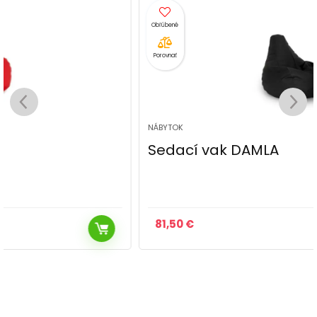
Porovnať
NÁBYTOK
Sedací vak DAMLA
81,50
€