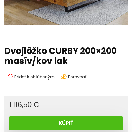
Dvojlôžko CURBY 200×200
masív/kov lak
Pridať k obľúbeným
Porovnať
1 116,50
€
KÚPIŤ