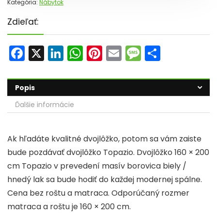
Kategória:
Nábytok
Zdieľať:
F
X
Li
W
Pi
E
M
S
a
n
h
nt
m
e
h
c
k
a
er
ai
s
ar
Popis
e
e
ts
e
l
s
e
Ďalšie informácie
b
dI
A
st
a
o
n
p
g
Ak hľadáte kvalitné dvojlôžko, potom sa vám zaiste
o
p
e
bude pozdávať dvojlôžko Topazio. Dvojlôžko 160 × 200
k
cm Topazio v prevedení masív borovica biely /
hnedý lak sa bude hodiť do každej modernej spálne.
Cena bez roštu a matraca. Odporúčaný rozmer
matraca a roštu je 160 × 200 cm.