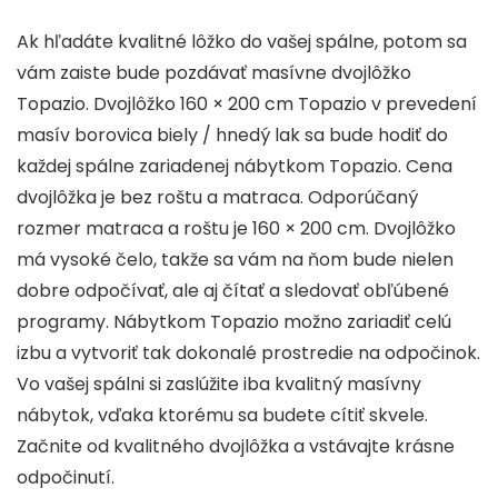
Ak hľadáte kvalitné lôžko do vašej spálne, potom sa
vám zaiste bude pozdávať masívne dvojlôžko
Topazio. Dvojlôžko 160 × 200 cm Topazio v prevedení
masív borovica biely / hnedý lak sa bude hodiť do
každej spálne zariadenej nábytkom Topazio. Cena
dvojlôžka je bez roštu a matraca. Odporúčaný
rozmer matraca a roštu je 160 × 200 cm. Dvojlôžko
má vysoké čelo, takže sa vám na ňom bude nielen
dobre odpočívať, ale aj čítať a sledovať obľúbené
programy. Nábytkom Topazio možno zariadiť celú
izbu a vytvoriť tak dokonalé prostredie na odpočinok.
Vo vašej spálni si zaslúžite iba kvalitný masívny
nábytok, vďaka ktorému sa budete cítiť skvele.
Začnite od kvalitného dvojlôžka a vstávajte krásne
odpočinutí.