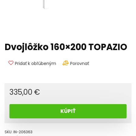
Dvojlôžko 160×200 TOPAZIO
Pridať k obľúbeným
Porovnať
335,00
€
KÚPIŤ
SKU:
IN-206363