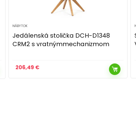
NÁBYTOK
Signal Jedálenská stolička LOTUS
VELVET | béžová
58,00
€