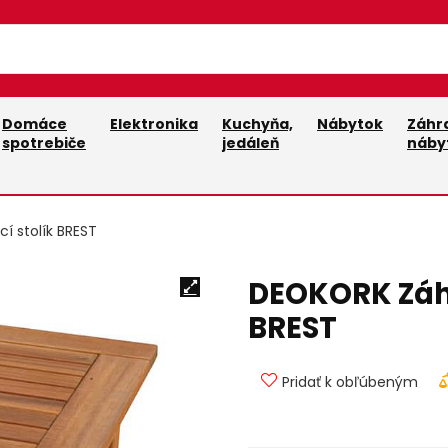
Domáce
Elektronika
Kuchyňa,
Nábytok
Záhr
spotrebiče
jedáleň
náby
 stolík BREST
DEOKORK Záhr
BREST
Pridať k obľúbeným