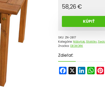
58,26
€
KÚPIŤ
SKU:
ZN-2817
Kategórie:
Nábytok
,
Stoličky
,
Seda
Značka:
DEOKORK
Zdieľať:
F
X
Li
W
a
n
h
c
k
a
e
e
ts
b
dI
A