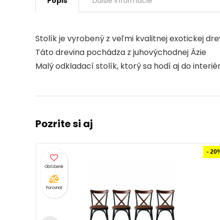
Popis
Ďalšie informácie
Stolík je vyrobený z veľmi kvalitnej exotickej dr
Táto drevina pochádza z juhovýchodnej Ázie
Malý odkladací stolík, ktorý sa hodí aj do interi
Pozrite si aj
- 20%
Porovnať