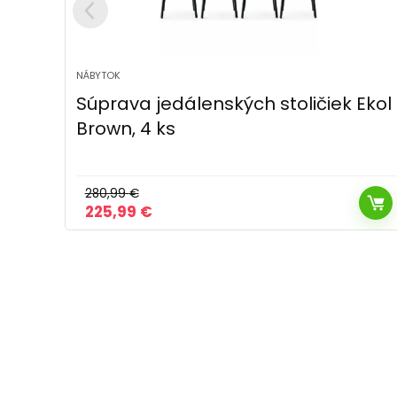
NÁBYTOK
Ekol
Jedálenská stolička DCH-D1348
CRM2 s vratnýmmechanizmom
206,49
€