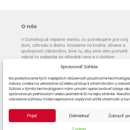
O nás
V Domshop.sk nájdete všetko, čo potrebujete pre svoj
dom, záhradu a dielňu. Staviame na kvalite, dôvere a
spokojnosti zákazníkov. Sme tu, aby sme vám pomohli
vybrať to najlepšie za výhodné ceny a s rýchlym
dodaním.
Spravovať Súhlas
Na poskytovanie tých najlepších skúseností používame technológie,
súbory cookie na ukladanie a/alebo prístup k informáciám o zariad
Súhlas s týmito technológiami nám umožní spracovávať údaje, ako
správanie pri prehliadaní alebo jedinečné ID na tejto stránke. Nesúh
odvolanie súhlasu môže nepriaznivo ovplyvniť určité vlastnosti a fun
Prijať
Odmietnuť
Zobraziť p
Cookies