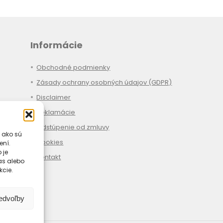
Informácie
Obchodné podmienky
Zásady ochrany osobných údajov (GDPR)
Disclaimer
Reklamácie
Odstúpenie od zmluvy
 ako sú
Cookies
ení.
 je
Kontakt
las alebo
kcie.
redvoľby