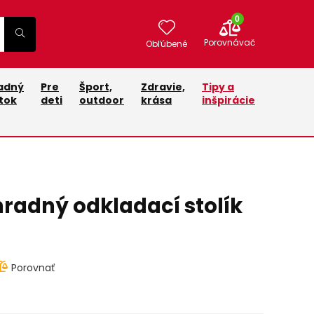
0
Porovnávač
Obľúbené
adný
Pre
Šport,
Zdravie,
Tipy a
tok
deti
outdoor
krása
inšpirácie
adný odkladací stolík
Porovnať