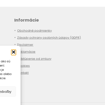
Informácie
Obchodné podmienky
Zásady ochrany osobných údajov (GDPR)
Disclaimer
Reklamácie
Odstúpenie od zmluvy
 ako sú
Cookies
ení.
 je
Kontakt
las alebo
kcie.
redvoľby