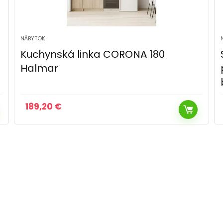
NÁBYTOK
SONGMICS Sada 4 stohovateľných
políc na kuchynskú linku biela
béžová
26,00
€