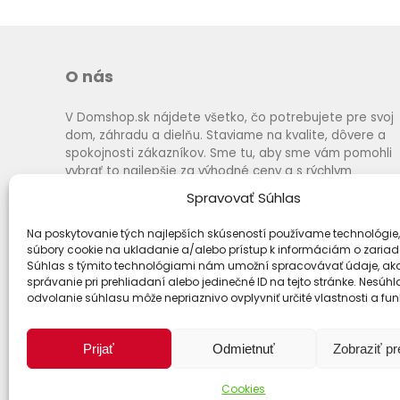
O nás
V Domshop.sk nájdete všetko, čo potrebujete pre svoj
dom, záhradu a dielňu. Staviame na kvalite, dôvere a
spokojnosti zákazníkov. Sme tu, aby sme vám pomohli
vybrať to najlepšie za výhodné ceny a s rýchlym
dodaním.
Spravovať Súhlas
Na poskytovanie tých najlepších skúseností používame technológie,
súbory cookie na ukladanie a/alebo prístup k informáciám o zariad
Súhlas s týmito technológiami nám umožní spracovávať údaje, ako
správanie pri prehliadaní alebo jedinečné ID na tejto stránke. Nesúh
odvolanie súhlasu môže nepriaznivo ovplyvniť určité vlastnosti a fun
Prijať
Odmietnuť
Zobraziť p
Cookies