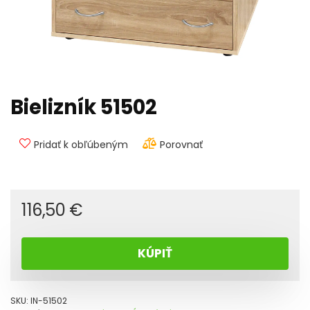
Bielizník 51502
Pridať k obľúbeným
Porovnať
116,50
€
KÚPIŤ
SKU:
IN-51502