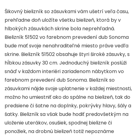
Šikovný bielizník so zásuvkami vám ušetrí veľa času,
prehľadne doň uložíte všetku bielizeň, ktorá by v
hlbokých zásuvkách skrine bola neprehľadná.
Bielizník 51502 vo farebnom prevedení dub Sonoma
bude mať svoje nenahraditeľné miesto práve vedľa
skrine. Bielizník 51502 obsahuje štyri široké zásuvky, s
hĺbkou zásuvky 30 cm. Jednoduchý bielizník poslúži
snáď v každom interiéri zariadenom nábytkom vo
farebnom prevedení dub Sonoma. Bielizník so
zásuvkami nájde svoje uplatnenie v každej miestnosti,
možno ho umiestniť ako do spálne na bielizeň, tak do
predsiene či šatne na doplnky, pokrývky hlavy, šály a
šatky. Bielizník sa však bude hodiť predovšetkým na
uloženie uterákov, osušiek, spodnej bielizne či
ponožiek, na drobnú bielizeň totiž nepoznáme