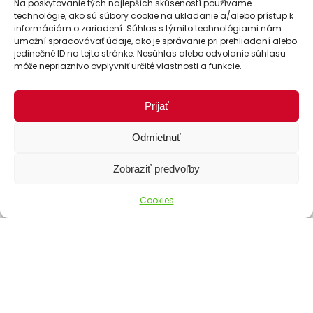
Na poskytovanie tých najlepších skúseností používame
technológie, ako sú súbory cookie na ukladanie a/alebo prístup k
informáciám o zariadení. Súhlas s týmito technológiami nám
umožní spracovávať údaje, ako je správanie pri prehliadaní alebo
jedinečné ID na tejto stránke. Nesúhlas alebo odvolanie súhlasu
môže nepriaznivo ovplyvniť určité vlastnosti a funkcie.
Prijať
Odmietnuť
Zobraziť predvoľby
Cookies