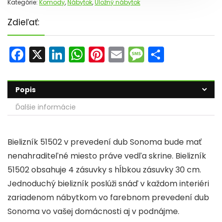
Kategórie:
Komody
,
Nábytok
,
Úložný nábytok
Zdieľať:
F
X
Li
W
Pi
E
M
S
a
n
h
nt
m
e
h
c
k
a
er
ai
s
ar
Popis
e
e
ts
e
l
s
e
Ďalšie informácie
b
dI
A
st
a
o
n
p
g
Bielizník 51502 v prevedení dub Sonoma bude mať
o
p
e
nenahraditeľné miesto práve vedľa skrine. Bielizník
k
51502 obsahuje 4 zásuvky s hĺbkou zásuvky 30 cm.
Jednoduchý bielizník poslúži snáď v každom interiéri
zariadenom nábytkom vo farebnom prevedení dub
Sonoma vo vašej domácnosti aj v podnájme.