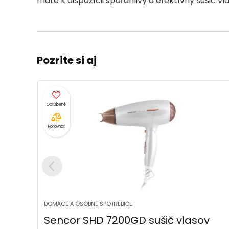
máte k dispozícii spoľahlivý a efektívny sušič vl
Pozrite si aj
- 8
Porovnať
DOMÁCE A OSOBNÉ SPOTREBIČE
v
Sencor SHS 8401BK teplovzdušná