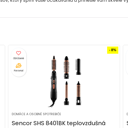
asov, ktorý splní vaše očakávania a prinesie vám skvelé výs
%
- 10%
Porovnať
DOMÁCE A OSOBNÉ SPOTREBIČE
Sencor SHD 8275BK sušič vlasov