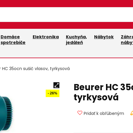
Domáce
Elektronika
Kuchyňa,
Nábytok
Záhr
spotrebiče
jedáleň
náby
r HC 35ocn sušič vlasov, tyrkysová
Beurer HC 35
- 26%
tyrkysová
Pridať k obľúbeným