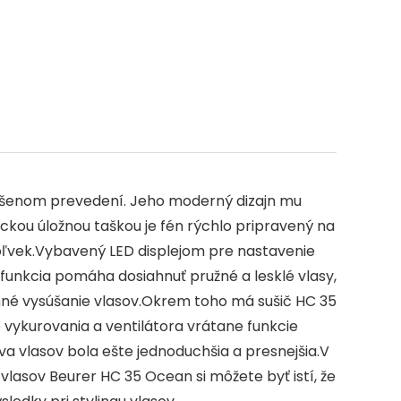
st
a
g
e
nšenom prevedení. Jeho moderný dizajn mu
tickou úložnou taškou je fén rýchlo pripravený na
ekoľvek.Vybavený LED displejom pre nastavenie
 funkcia pomáha dosiahnuť pružné a lesklé vlasy,
inné vysúšanie vlasov.Okrem toho má sušič HC 35
 vykurovania a ventilátora vrátane funkcie
ava vlasov bola ešte jednoduchšia a presnejšia.V
 vlasov Beurer HC 35 Ocean si môžete byť istí, že