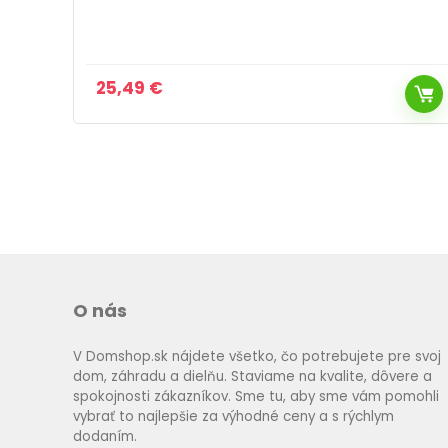
kulma
31,99
€
Pôvodná
Aktuálna
29,49
€
cena
cena
bola:
je:
31,99 €.
29,49 €.
O nás
V Domshop.sk nájdete všetko, čo potrebujete pre svoj
dom, záhradu a dielňu. Staviame na kvalite, dôvere a
spokojnosti zákazníkov. Sme tu, aby sme vám pomohli
vybrať to najlepšie za výhodné ceny a s rýchlym
dodaním.