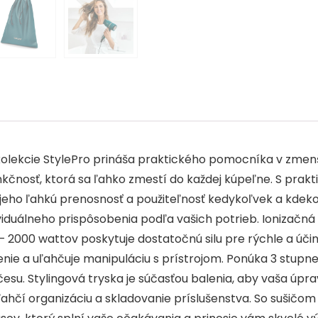
b
dI
A
o
n
p
o
p
k
kolekcie StylePro prináša praktického pomocníka v zme
funkčnosť, ktorá sa ľahko zmestí do každej kúpeľne. S prak
uje jeho ľahkú prenosnosť a použiteľnosť kedykoľvek a kd
viduálneho prispôsobenia podľa vašich potrieb. Ionizačná
 – 2000 wattov poskytuje dostatočnú silu pre rýchle a úč
nie a uľahčuje manipuláciu s prístrojom. Ponúka 3 stupne
česu. Stylingová tryska je súčasťou balenia, aby vaša úpr
uľahčí organizáciu a skladovanie príslušenstva. So sušičom