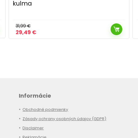
39,99
€
Pôvodná
Aktuálna
35,99
€
cena
cena
bola:
je:
39,99 €.
35,99 €.
Informácie
Obchodné podmienky
Zásady ochrany osobných údajov (GDPR)
Disclaimer
Reklamácie