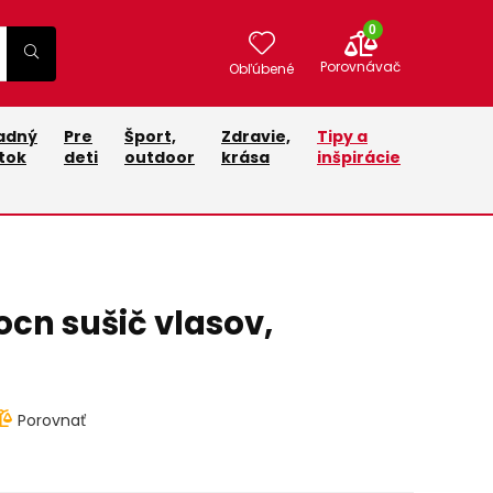
0
Porovnávač
Obľúbené
adný
Pre
Šport,
Zdravie,
Tipy a
tok
deti
outdoor
krása
inšpirácie
ocn sušič vlasov,
Porovnať