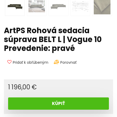
ArtPS Rohová sedacia
súprava BELT L | Vogue 10
Prevedenie: pravé
Pridať k obľúbeným
Porovnať
1 196,00
€
KÚPIŤ