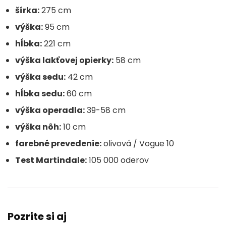
šírka:
275 cm
výška:
95 cm
hĺbka:
221 cm
výška lakťovej opierky:
58 cm
výška sedu:
42 cm
hĺbka sedu:
60 cm
výška operadla:
39-58 cm
výška nôh:
10 cm
farebné prevedenie:
olivová / Vogue 10
Test Martindale:
105 000 oderov
Pozrite si aj