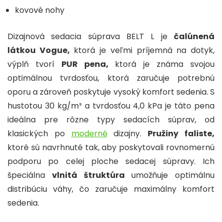
kovové nohy
Dizajnová sedacia súprava BELT L je
čalúnená
látkou Vogue,
ktorá je veľmi príjemná na dotyk,
výplň tvorí
PUR pena,
ktorá j
e známa svojou
optimálnou tvrdosťou, ktorá zaručuje potrebnú
oporu a zároveň poskytuje vysoký komfort sedenia. S
hustotou 30 kg/m³ a tvrdosťou 4,0 kPa je táto pena
ideálna pre rôzne typy sedacích súprav, od
klasických po
moderné
dizajny.
Pružiny faliste,
ktoré
sú navrhnuté tak, aby poskytovali rovnomernú
podporu po celej ploche sedacej súpravy. Ich
špeciálna
vlnitá štruktúra
umožňuje optimálnu
distribúciu váhy, čo zaručuje maximálny komfort
sedenia.