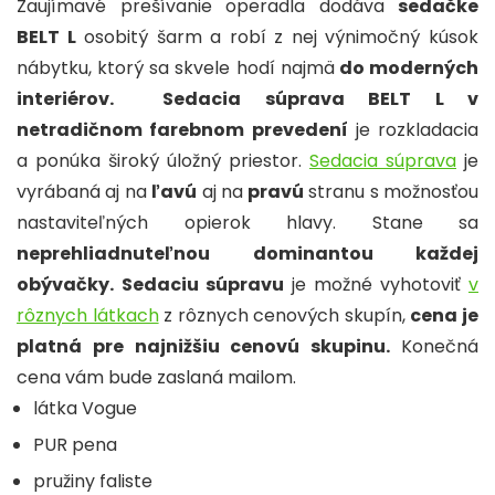
Zaujímavé prešívanie operadla dodáva
sedačke
BELT L
osobitý šarm a robí z nej výnimočný kúsok
nábytku, ktorý sa skvele hodí najmä
do moderných
interiérov.
Sedacia súprava BELT L v
netradičnom farebnom prevedení
je rozkladacia
a ponúka široký úložný priestor.
Sedacia súprava
je
vyrábaná aj na
ľavú
aj na
pravú
stranu s možnosťou
nastaviteľných opierok hlavy. Stane sa
neprehliadnuteľnou dominantou každej
obývačky.
Sedaciu súpravu
je možné vyhotoviť
v
rôznych látkach
z rôznych cenových skupín,
cena je
platná pre najnižšiu cenovú skupinu.
Konečná
cena vám bude zaslaná mailom.
látka Vogue
PUR pena
pružiny faliste