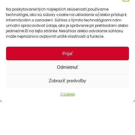
Na poskytovanie tých najlepších skúseností používame
technológie, ako sú súbory cookie na ukladanie a/alebo prístup k
informáciám o zariadení. Súhlas s týmito technológiami nám
umožní spracovávať údaje, ako je správanie pri prehliadaní alebo
jedinečné ID na tejto stránke. Nesúhlas alebo odvolanie súhlasu
môže nepriaznivo ovplyvniť určité vlastnosti a funkcie.
Prijať
Odmietnuť
Spôsoby dopravy
Zobraziť predvoľby
Cookies
Spôsoby platby