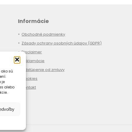
Informácie
Obchodné podmienky
Zásady ochrany osobných údajov (GDPR)
Disclaimer
Reklamácie
Odstúpenie od zmluvy
 ako sú
ení.
Cookies
 je
Kontakt
las alebo
kcie.
redvoľby