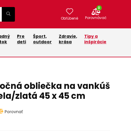
0
Porovnávač
Obľúbené
adný
Pre
Šport,
Zdravie,
Tipy a
tok
deti
outdoor
krása
inšpirácie
nočná obliečka na vankúš
iela/zlatá 45 x 45 cm
Porovnať