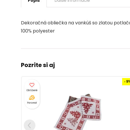
Popis
Ďalšie informácie
Dekoračná obliečka na vankúš so zlatou potlačou
100% polyester
Pozrite si aj
- 9%
Porovnať