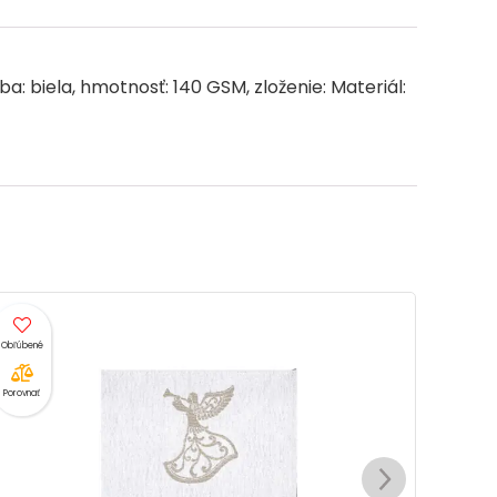
g
e
 biela, hmotnosť: 140 GSM, zloženie: Materiál:
Porovnať
Porovnať