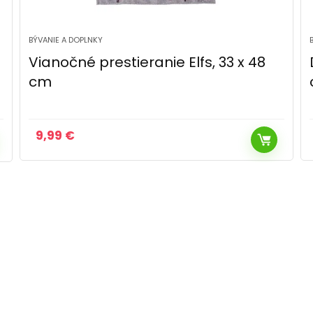
BÝVANIE A DOPLNKY
Dakls Prestieranie Anjelik, 30 x 45
cm
8,49
€