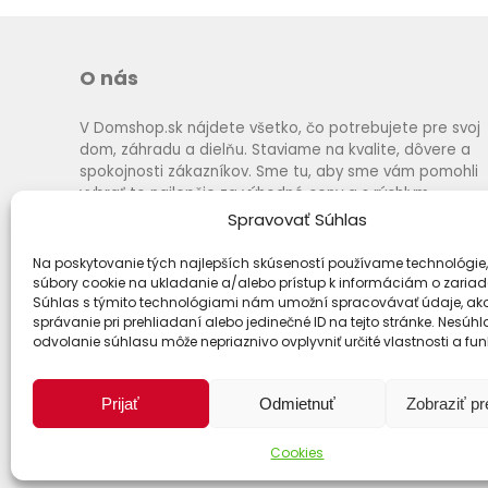
O nás
V Domshop.sk nájdete všetko, čo potrebujete pre svoj
dom, záhradu a dielňu. Staviame na kvalite, dôvere a
spokojnosti zákazníkov. Sme tu, aby sme vám pomohli
vybrať to najlepšie za výhodné ceny a s rýchlym
dodaním.
Spravovať Súhlas
Na poskytovanie tých najlepších skúseností používame technológie,
súbory cookie na ukladanie a/alebo prístup k informáciám o zariad
Súhlas s týmito technológiami nám umožní spracovávať údaje, ako
správanie pri prehliadaní alebo jedinečné ID na tejto stránke. Nesúh
odvolanie súhlasu môže nepriaznivo ovplyvniť určité vlastnosti a fun
Prijať
Odmietnuť
Zobraziť p
Cookies