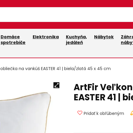
Domáce
Elektronika
Kuchyňa,
Nábytok
Záhr
spotrebiče
jedáleň
náby
 obliečka na vankúš EASTER 41 | biela/zlatá 45 x 45 cm
ArtFir Veľko
EASTER 41 | b
Pridať k obľúbeným