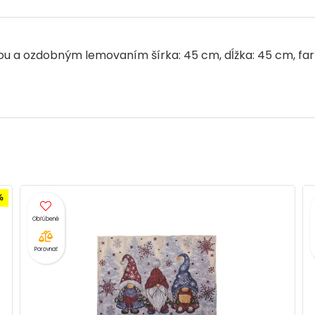
o
n
p
o
p
k
 a ozdobným lemovaním šírka: 45 cm, dĺžka: 45 cm, farba:
Porovnať