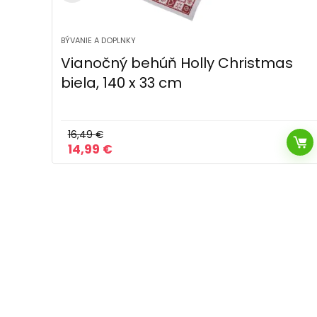
BÝVANIE A DOPLNKY
as
Vianočné prestieranie Elfs, 33 x 48
cm
9,99
€