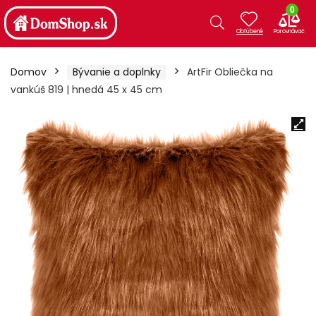
0
Domov
Bývanie a doplnky
ArtFir Obliečka na
vankúš 819 | hnedá 45 x 45 cm