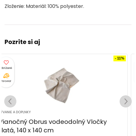
Zloženie: Materiál: 100% polyester.
Pozrite si aj
- 27%
Porovnať
BÝVANIE A DOPLNKY
Vianočná obliečka na vankúš Anjeli, 40 x
40 cm