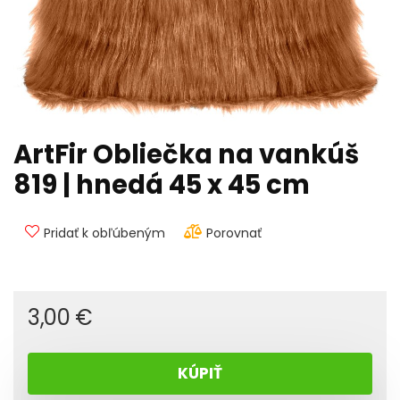
ArtFir Obliečka na vankúš
819 | hnedá 45 x 45 cm
Pridať k obľúbeným
Porovnať
3,00
€
KÚPIŤ