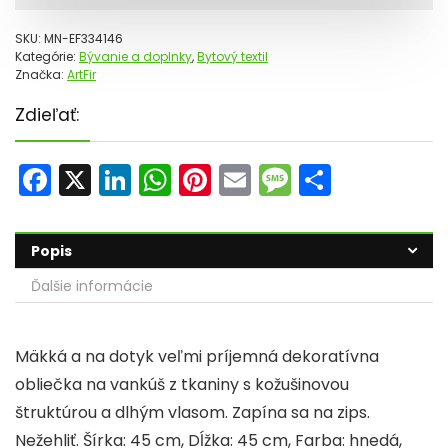
SKU:
MN-EF334146
Kategórie:
Bývanie a doplnky
,
Bytový textil
Značka:
ArtFir
Zdieľať:
F
X
Li
W
Pi
E
M
S
a
n
h
nt
m
e
h
c
k
a
er
ai
s
ar
Popis
e
e
ts
e
l
s
e
Ďalšie informácie
b
dI
A
st
a
o
n
p
g
Mäkká a na dotyk veľmi príjemná dekoratívna
o
p
e
obliečka na vankúš z tkaniny s kožušinovou
k
štruktúrou a dlhým vlasom. Zapína sa na zips.
Nežehliť. Šírka: 45 cm, Dĺžka: 45 cm, Farba: hnedá,