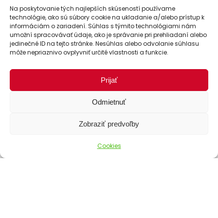
Ako objednať
Na poskytovanie tých najlepších skúseností používame
technológie, ako sú súbory cookie na ukladanie a/alebo prístup k
Doprava
informáciám o zariadení. Súhlas s týmito technológiami nám
umožní spracovávať údaje, ako je správanie pri prehliadaní alebo
Platba
jedinečné ID na tejto stránke. Nesúhlas alebo odvolanie súhlasu
Stav objednávky
môže nepriaznivo ovplyvniť určité vlastnosti a funkcie.
Prijať
Odmietnuť
Zobraziť predvoľby
Cookies