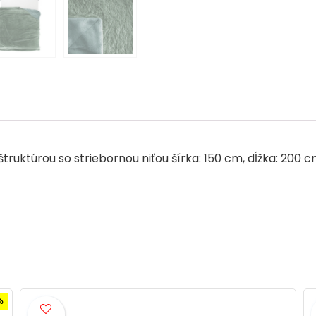
o
n
p
o
p
k
štruktúrou so striebornou niťou šírka: 150 cm, dĺžka: 200
- 4%