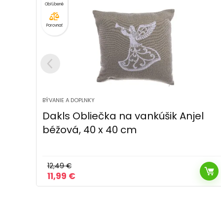
Porovnať
BÝVANIE A DOPLNKY
el
Vianočné Prestieranie vodeodolné
Vločky zlatá, 32 x 45 cm
10,49
€