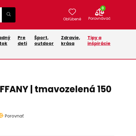
0
Porovnávač
Obľúbené
adný
Pre
Šport,
Zdravie,
Tipy a
tok
deti
outdoor
krása
inšpirácie
IFFANY | tmavozelená 150
Porovnať