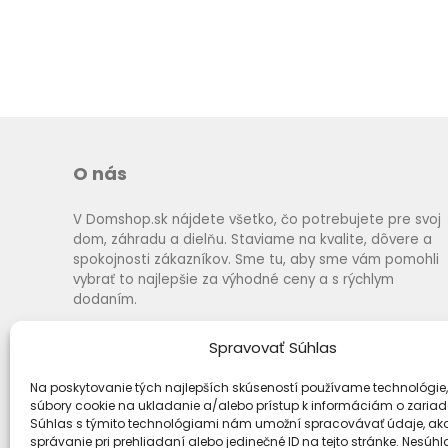
O nás
V Domshop.sk nájdete všetko, čo potrebujete pre svoj
dom, záhradu a dielňu. Staviame na kvalite, dôvere a
spokojnosti zákazníkov. Sme tu, aby sme vám pomohli
vybrať to najlepšie za výhodné ceny a s rýchlym
dodaním.
Spravovať Súhlas
Na poskytovanie tých najlepších skúseností používame technológie,
súbory cookie na ukladanie a/alebo prístup k informáciám o zariad
Súhlas s týmito technológiami nám umožní spracovávať údaje, ako
správanie pri prehliadaní alebo jedinečné ID na tejto stránke. Nesúh