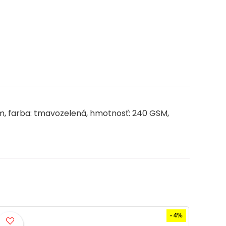
g
e
 cm, farba: tmavozelená, hmotnosť: 240 GSM,
- 14%