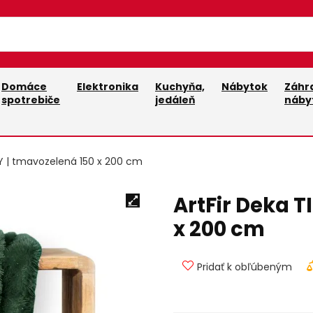
Domáce
Elektronika
Kuchyňa,
Nábytok
Záhr
spotrebiče
jedáleň
náby
NY | tmavozelená 150 x 200 cm
ArtFir Deka T
x 200 cm
Pridať k obľúbeným