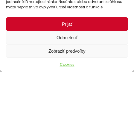
jedinečné ID na tejto stránke. Nesúhlas alebo odvolanie súhlasu
môže nepriaznivo ovplyvniť určité vlastnosti a funkcie.
Prijať
Odmietnuť
Zobraziť predvoľby
Cookies
Spôsoby dopravy
Spôsoby platby