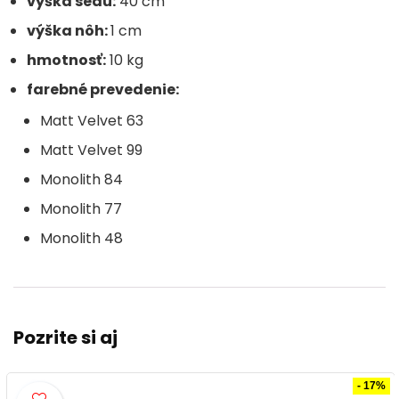
výška sedu:
40 cm
výška nôh:
1 cm
hmotnosť:
10 kg
farebné prevedenie:
Matt Velvet 63
Matt Velvet 99
Monolith 84
Monolith 77
Monolith 48
Pozrite si aj
- 17%