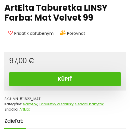
ArtElta Taburetka LINSY
Farba: Mat Velvet 99
Pridať k obľúbeným
Porovnať
97,00
€
KÚPIŤ
SKU:
MN-511622_MAT
Kategórie:
Nábytok
,
Taburetky a stoličky
,
Sedací nábytok
Značka:
ArtElta
Zdieľať: