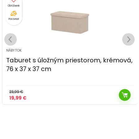
Porovnať
NÁBYTOK
Taburet s úložným priestorom, krémová,
76 x 37 x 37 cm
23,99
€
Pôvodná
Aktuálna
19,99
€
cena
cena
bola:
je:
23,99 €.
19,99 €.