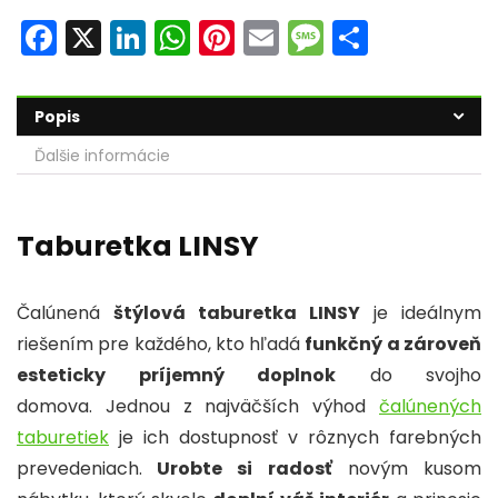
F
X
Li
W
Pi
E
M
S
a
n
h
nt
m
e
h
c
k
a
er
ai
s
ar
Popis
e
e
ts
e
l
s
e
Ďalšie informácie
b
dI
A
st
a
o
n
p
g
o
p
e
Taburetka LINSY
k
Čalúnená
štýlová taburetka LINSY
je ideálnym
riešením pre každého, kto hľadá
funkčný a zároveň
esteticky príjemný doplnok
do svojho
domova. Jednou z najväčších výhod
čalúnených
taburetiek
je ich dostupnosť v rôznych farebných
prevedeniach.
Urobte si radosť
novým kusom