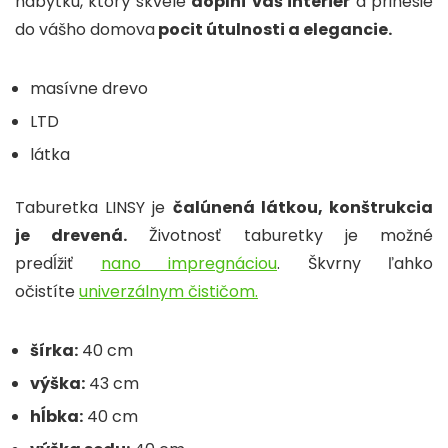
nábytku, ktorý skvele
doplní váš interiér
a prinesie
do vášho domova
pocit útulnosti a elegancie.
masívne drevo
LTD
látka
Taburetka LINSY je
čalúnená látkou, konštrukcia
je drevená.
Životnosť taburetky
je možné
predĺžiť
nano impregnáciou
. Škvrny ľahko
očistíte
univerzálnym čističom.
šírka:
40 cm
výška:
43 cm
hĺbka:
40 cm