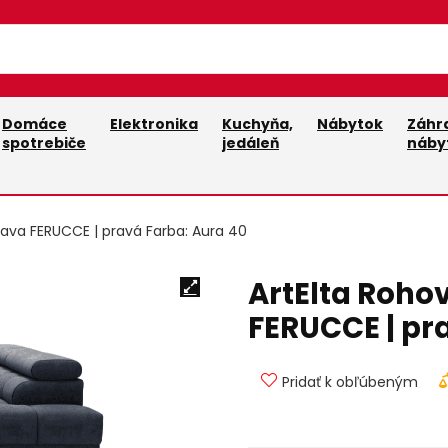
Domáce
Elektronika
Kuchyňa,
Nábytok
Záhr
spotrebiče
jedáleň
náby
rava FERUCCE | pravá Farba: Aura 40
ArtElta Roho
FERUCCE | pr
Pridať k obľúbeným