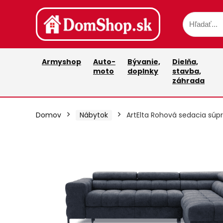
Armyshop
Auto-
Bývanie,
Dielňa,
moto
doplnky
stavba,
záhrada
Domov
Nábytok
ArtElta Rohová sedacia súp