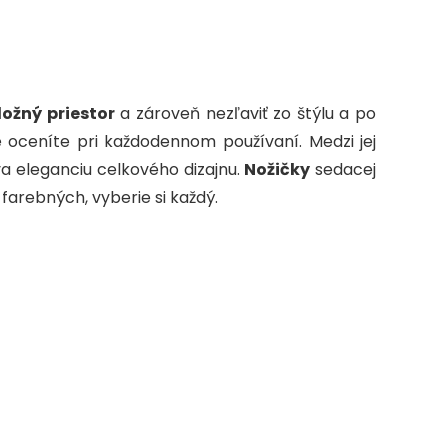
g
e
ložný priestor
a zároveň nezľaviť zo štýlu a po
 oceníte pri každodennom používaní. Medzi jej
va eleganciu celkového dizajnu.
Nožičky
sedacej
farebných, vyberie si každý.