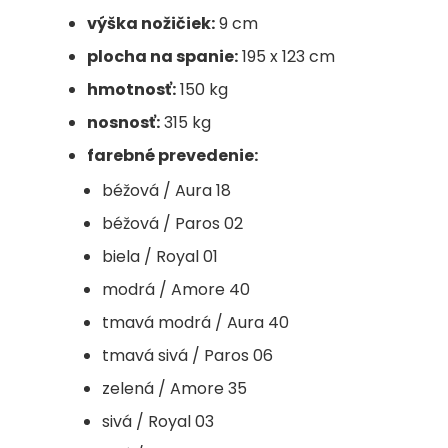
výška nožičiek:
9 cm
plocha na spanie:
195 x 123 cm
hmotnosť:
150 kg
nosnosť:
315 kg
farebné prevedenie:
béžová / Aura 18
béžová / Paros 02
biela / Royal 01
modrá / Amore 40
tmavá modrá / Aura 40
tmavá sivá / Paros 06
zelená / Amore 35
sivá / Royal 03