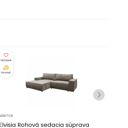
Porovnať
Porovnať
NÁBYTOK
NÁBYTO
Elvisia Rohová sedacia súprava
HOMC