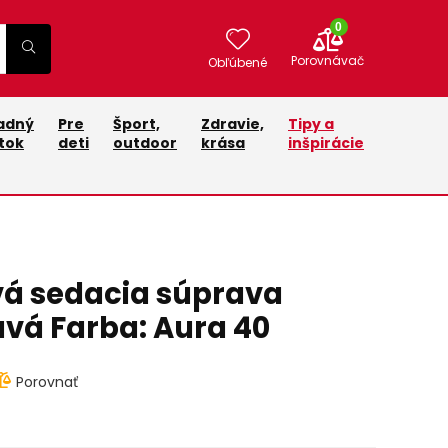
0
Porovnávač
Obľúbené
adný
Pre
Šport,
Zdravie,
Tipy a
tok
deti
outdoor
krása
inšpirácie
vá sedacia súprava
avá Farba: Aura 40
Porovnať