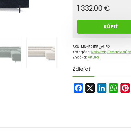
1 332,00
€
KÚPIŤ
SKU:
MN-521115_AUR2
Kategórie:
Nábytok
,
Sedacie súpr
Značka:
ArtElta
Zdieľať:
F
X
Li
W
a
n
h
c
k
a
e
e
ts
b
dI
A