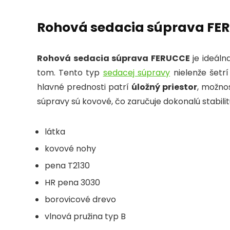
Rohová sedacia súprava FER
Rohová sedacia súprava FERUCCE
je ideálna
tom.
Tento typ
sedacej súpravy
nielenže šetrí
hlavné prednosti patrí
úložný priestor
, možno
súpravy sú kovové, čo zaručuje dokonalú stabilit
látka
kovové nohy
pena T2130
HR pena 3030
borovicové drevo
vlnová pružina typ B