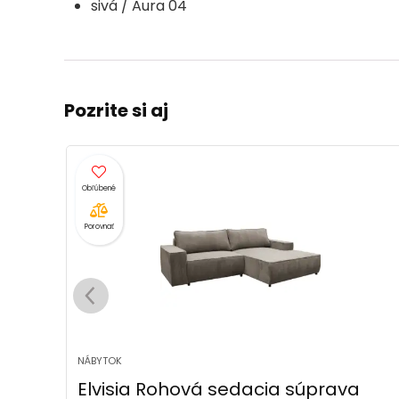
sivá / Aura 04
Pozrite si aj
Porovnať
NÁBYTOK
a
Elvisia Rohová sedacia súprava