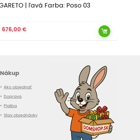
GARETO | ľavá Farba: Poso 03
polo
676,00
€
236
Nákup
Ako objednať
Doprava
Platba
Stav objednávky