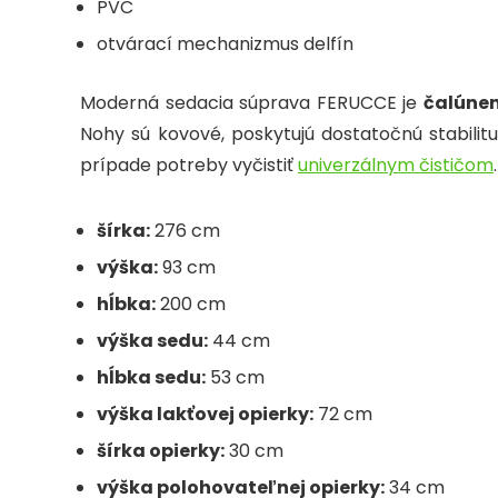
PVC
otvárací mechanizmus delfín
Moderná sedacia súprava FERUCCE je
čalúnen
Nohy sú kovové, poskytujú dostatočnú stabilit
prípade potreby vyčistiť
univerzálnym čističom
.
šírka:
276 cm
výška:
93 cm
hĺbka:
200 cm
výška sedu:
44 cm
hĺbka sedu:
53 cm
výška lakťovej opierky:
72 cm
šírka opierky:
30 cm
výška polohovateľnej opierky:
34 cm