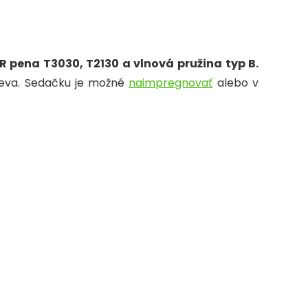
R pena T3030, T2130 a vlnová pružina typ B.
dreva. Sedačku
je možné
naimpregnovať
alebo v