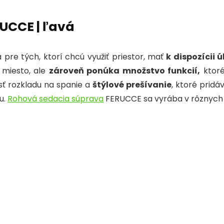
o
n
p
o
p
UCCE | ľavá
k
 pre tých, ktorí chcú využiť priestor, mať
k dispozícii ú
 miesto, ale
zároveň ponúka množstvo funkcií,
ktoré
sť rozkladu na spanie a
štýlové prešívanie
, ktoré pridá
u.
Rohová sedacia súprava
FERUCCE
sa vyrába v rôznych 