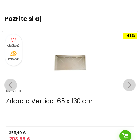
Pozrite si aj
- 41%
Porovnať
NÁBYTOK
Zrkadlo Vertical 65 x 130 cm
355,49
€
Pôvodná
Aktuálna
208,99
€