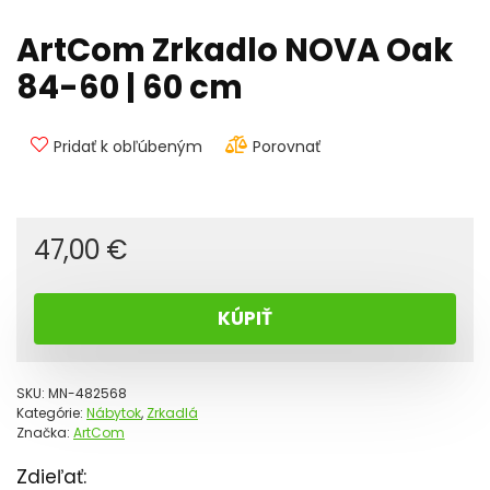
ArtCom Zrkadlo NOVA Oak
84-60 | 60 cm
Pridať k obľúbeným
Porovnať
47,00
€
KÚPIŤ
SKU:
MN-482568
Kategórie:
Nábytok
,
Zrkadlá
Značka:
ArtCom
Zdieľať: