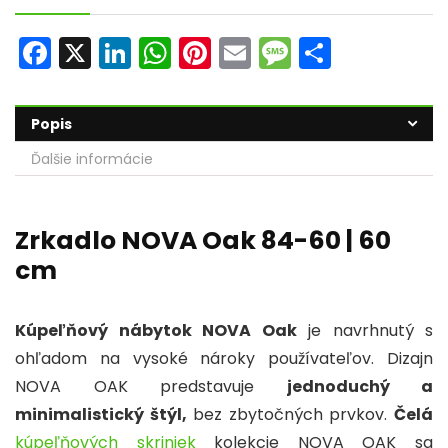
F
X
Li
W
Pi
E
M
S
a
n
h
nt
m
e
h
c
k
a
er
ai
s
ar
Popis
e
e
ts
e
l
s
e
Ďalšie informácie
b
dI
A
st
a
o
n
p
g
o
p
e
Zrkadlo NOVA Oak 84-60 | 60
cm
k
Kúpeľňový nábytok NOVA Oak
je navrhnutý s
ohľadom na vysoké nároky používateľov. Dizajn
NOVA OAK predstavuje
jednoduchý a
minimalistický štýl,
bez zbytočných prvkov.
Čelá
kúpeľňových skriniek
kolekcie NOVA OAK sa