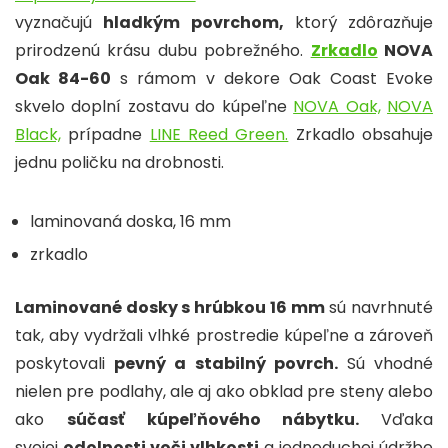
vyznačujú
hladkým povrchom,
ktorý zdôrazňuje
prirodzenú krásu dubu pobrežného.
Zrkadlo
NOVA
Oak 84-60
s rámom v dekore Oak Coast Evoke
skvelo doplní zostavu do kúpeľne
NOVA Oak,
NOVA
Black,
prípadne
LINE Reed Green.
Zrkadlo obsahuje
jednu poličku na drobnosti.
laminovaná doska, 16 mm
zrkadlo
Laminované dosky s hrúbkou 16 mm
sú navrhnuté
tak, aby vydržali vlhké prostredie kúpeľne a zároveň
poskytovali
pevný a stabilný povrch.
Sú vhodné
nielen pre podlahy, ale aj ako obklad pre steny alebo
ako
súčasť kúpeľňového nábytku.
Vďaka
svojej
odolnosti voči vlhkosti
a jednoduchej údržbe