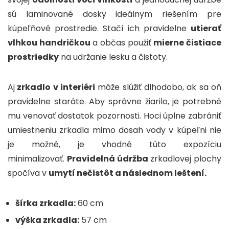
sú laminované dosky ideálnym riešením pre
kúpeľňové prostredie. Stačí ich pravidelne
utierať
vlhkou handričkou
a občas použiť
mierne čistiace
prostriedky
na udržanie lesku a čistoty.
Aj
zrkadlo v interiéri
môže slúžiť dlhodobo, ak sa oň
pravidelne staráte. Aby správne žiarilo, je potrebné
mu venovať dostatok pozornosti. Hoci úplne zabrániť
umiestneniu zrkadla mimo dosah vody v kúpeľni nie
je možné, je vhodné túto expozíciu
minimalizovať.
Pravidelná údržba
zrkadlovej plochy
spočíva v
umytí nečistôt a následnom leštení.
šírka zrkadla:
60 cm
výška zrkadla:
57 cm