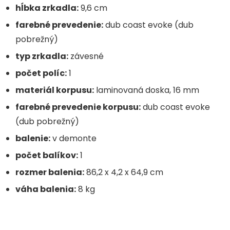
hĺbka zrkadla:
9,6 cm
farebné prevedenie:
dub coast evoke (dub
pobrežný)
typ zrkadla:
závesné
počet políc:
1
materiál korpusu:
laminovaná doska, 16 mm
farebné prevedenie korpusu:
dub coast evoke
(dub pobrežný)
balenie:
v demonte
počet balíkov:
1
rozmer balenia:
86,2 x 4,2 x 64,9 cm
váha balenia:
8 kg