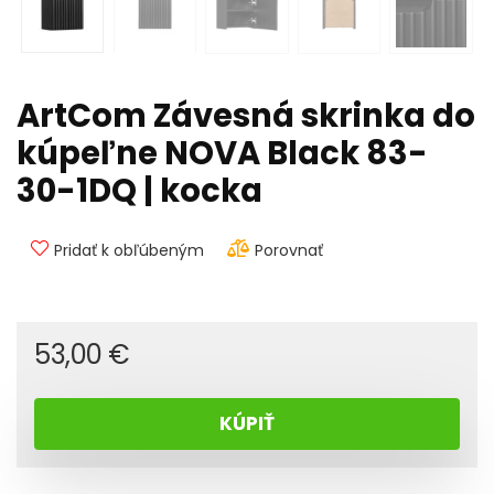
ArtCom Závesná skrinka do
kúpeľne NOVA Black 83-
30-1DQ | kocka
Pridať k obľúbeným
Porovnať
53,00
€
KÚPIŤ