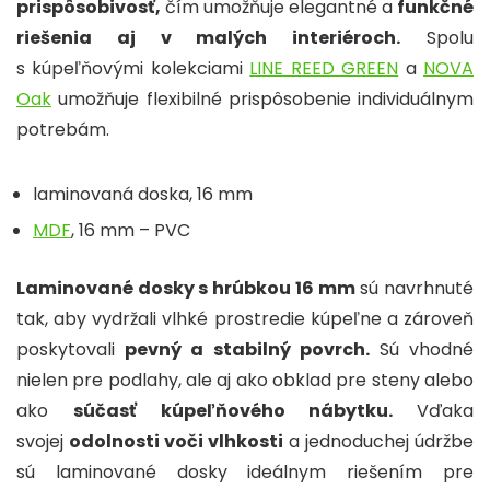
prispôsobivosť,
čím umožňuje elegantné a
funkčné
riešenia aj v malých interiéroch.
Spolu
s kúpeľňovými kolekciami
LINE REED GREEN
a
NOVA
Oak
umožňuje flexibilné prispôsobenie individuálnym
potrebám.
laminovaná doska, 16 mm
MDF
, 16 mm – PVC
Laminované dosky s hrúbkou 16 mm
sú navrhnuté
tak, aby vydržali vlhké prostredie kúpeľne a zároveň
poskytovali
pevný a stabilný povrch.
Sú vhodné
nielen pre podlahy, ale aj ako obklad pre steny alebo
ako
súčasť kúpeľňového nábytku.
Vďaka
svojej
odolnosti voči vlhkosti
a jednoduchej údržbe
sú laminované dosky ideálnym riešením pre