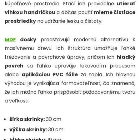
kúpeľňové prostredie. Stačí ich pravidelne
utierať
vlhkou handričkou
a občas použiť
mierne čistiace
prostriedky
na udržanie lesku a čistoty.
MDF
dosky
predstavujú modernú alternatívu k
masívnemu drevu. Ich štruktúra umožňuje ľahké
frézovanie a povrchové úpravy, pričom ich
hladký
povrch
sa ľahko upravuje lakovacím procesom
alebo
aplikáciou PVC fólie
za tepla. Ich hlavnou
výhodou je vynikajúca formovateľnosť, čo znamená,
že ich možno ľahko prispôsobiť požadovanému tvaru
a veľkosti.
šírka skrinky:
30 cm
výška skrinky:
30 cm
hĺbka skrinky:
19 cm