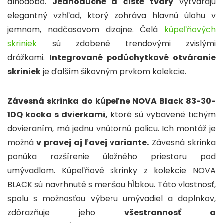
dlhodobo.
Jednoduché a čisté tvary
vytvárajú
elegantný vzhľad, ktorý zohráva hlavnú úlohu v
jemnom, nadčasovom dizajne. Čelá
kúpeľňových
skriniek
sú zdobené trendovými zvislými
drážkami.
Integrované podúchytkové otváranie
skriniek
je ďalším šikovným prvkom kolekcie.
Závesná skrinka do kúpeľne NOVA Black 83-30-
1DQ kocka s dvierkami,
ktoré sú vybavené tichým
dovieraním, má jednu vnútornú policu.
Ich montáž je
možná
v pravej aj ľavej variante.
Závesná skrinka
ponúka rozšírenie úložného priestoru pod
umývadlom. Kúpeľňové skrinky z kolekcie NOVA
BLACK sú navrhnuté s menšou hĺbkou. Táto vlastnosť,
spolu s možnosťou výberu umývadiel a doplnkov,
zdôrazňuje jeho
všestrannosť a