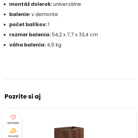
montáž dvierok:
univerzálne
balenie:
v demonte
počet balíkov:
1
rozmer balenia:
54,2 x 7,7 x 33,4 cm
váha balenia:
4,5 kg
Pozrite si aj
Porovnať