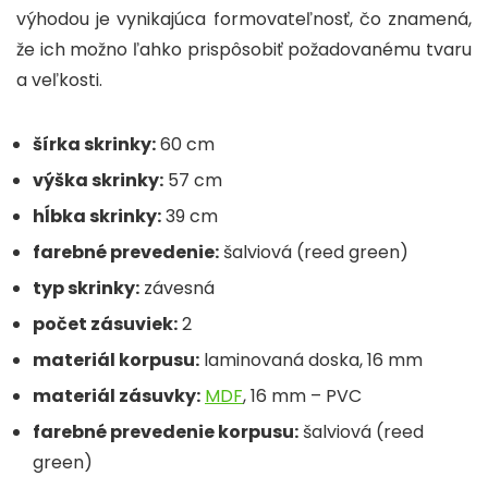
výhodou je vynikajúca formovateľnosť, čo znamená,
že ich možno ľahko prispôsobiť požadovanému tvaru
a veľkosti.
šírka skrinky:
60 cm
výška skrinky:
57 cm
hĺbka skrinky:
39 cm
farebné prevedenie:
šalviová (reed green)
typ skrinky:
závesná
počet zásuviek:
2
materiál korpusu:
laminovaná doska, 16 mm
materiál zásuvky:
MDF
, 16 mm – PVC
farebné prevedenie korpusu:
šalviová (reed
green)