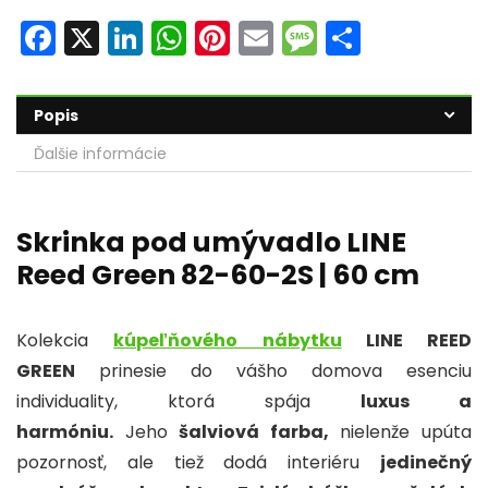
F
X
Li
W
Pi
E
M
S
a
n
h
nt
m
e
h
c
k
a
er
ai
s
ar
Popis
e
e
ts
e
l
s
e
Ďalšie informácie
b
dI
A
st
a
o
n
p
g
o
p
e
Skrinka pod umývadlo LINE
Reed Green 82-60-2S | 60 cm
k
Kolekcia
kúpeľňového nábytku
LINE REED
GREEN
prinesie do vášho domova esenciu
individuality, ktorá spája
luxus a
harmóniu.
Jeho
šalviová farba,
nielenže upúta
pozornosť, ale tiež dodá interiéru
jedinečný