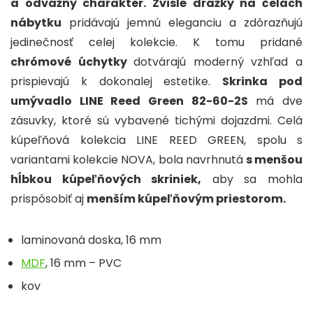
a odvážny charakter. Zvislé drážky na čelách
nábytku
pridávajú jemnú eleganciu a zdôrazňujú
jedinečnosť celej kolekcie.
K tomu pridané
chrómové úchytky
dotvárajú moderný vzhľad a
prispievajú k dokonalej estetike.
Skrinka pod
umývadlo LINE Reed Green 82-60-2S
má dve
zásuvky, ktoré sú vybavené tichými dojazdmi.
Celá
kúpeľňová kolekcia LINE REED GREEN, spolu s
variantami kolekcie NOVA, bola navrhnutá
s menšou
hĺbkou kúpeľňových skriniek,
aby sa mohla
prispôsobiť aj
menším kúpeľňovým priestorom.
laminovaná doska, 16 mm
MDF
, 16 mm – PVC
kov