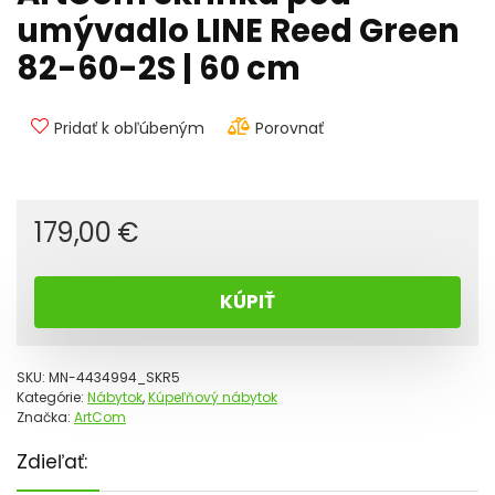
umývadlo LINE Reed Green
82-60-2S | 60 cm
Pridať k obľúbeným
Porovnať
179,00
€
KÚPIŤ
SKU:
MN-4434994_SKR5
Kategórie:
Nábytok
,
Kúpeľňový nábytok
Značka:
ArtCom
Zdieľať: