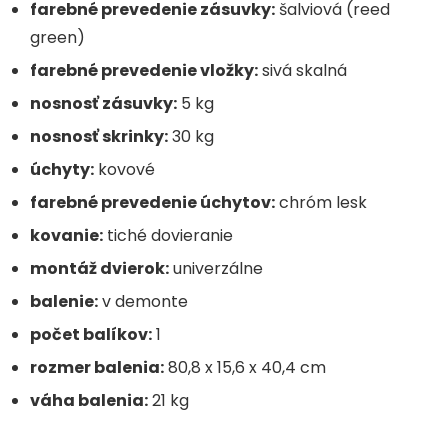
farebné prevedenie zásuvky:
šalviová (reed
green)
farebné prevedenie vložky:
sivá skalná
nosnosť zásuvky:
5 kg
nosnosť skrinky:
30 kg
úchyty:
kovové
farebné prevedenie úchytov:
chróm lesk
kovanie:
tiché dovieranie
montáž dvierok:
univerzálne
balenie:
v demonte
počet balíkov:
1
rozmer balenia:
80,8 x 15,6 x 40,4 cm
váha balenia:
21 kg