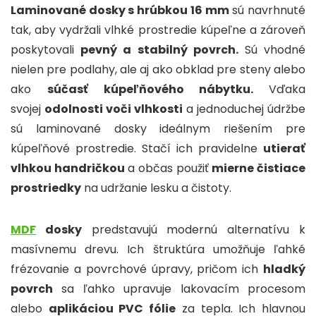
Laminované dosky s hrúbkou 16 mm
sú navrhnuté
tak, aby vydržali vlhké prostredie kúpeľne a zároveň
poskytovali
pevný a stabilný povrch.
Sú vhodné
nielen pre podlahy, ale aj ako obklad pre steny alebo
ako
súčasť kúpeľňového nábytku.
Vďaka
svojej
odolnosti voči vlhkosti
a jednoduchej údržbe
sú laminované dosky ideálnym riešením pre
kúpeľňové prostredie. Stačí ich pravidelne
utierať
vlhkou handričkou
a občas použiť
mierne čistiace
prostriedky
na udržanie lesku a čistoty.
MDF
dosky
predstavujú modernú alternatívu k
masívnemu drevu. Ich štruktúra umožňuje ľahké
frézovanie a povrchové úpravy, pričom ich
hladký
povrch
sa ľahko upravuje lakovacím procesom
alebo
aplikáciou PVC fólie
za tepla. Ich hlavnou