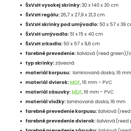
ŠxVxH vysokej skrinky:
30 x 140 x 30 cm
ŠxVxH regálu:
26,7 x 27,9 x 21,3 cm
ŠxVxH skrinky pod umývadlo:
50 x 57 x 39 
ŠxVxH umývadla:
51 x 15 x 40 cm
ŠxVxH zrkadla:
50 x 57 x 9,6 cm
farebné prevedenie:
šalviová (reed green)/
typ skrinky:
závesná
materiál korpusu:
laminovaná doska, 16 m
materiál dvierok:
MDF
, 16 mm – PVC
materiál zásuvky:
MDF
, 16 mm – PVC
materiál vložky:
laminovaná doska, 16 mm
farebné prevedenie korpusu:
šalviová (ree
farebné prevedenie dvierok:
šalviová
(reed 
farebné prevedenie zásuvky:
šalviová (reed