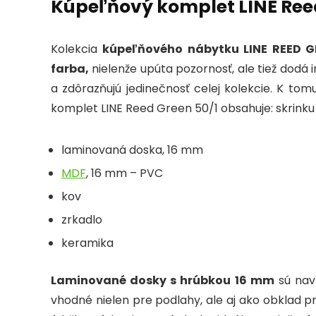
Kúpeľňový komplet LINE Reed
Kolekcia
kúpeľňového nábytku LINE REED G
farba,
nielenže upúta pozornosť, ale tiež dodá 
a zdôrazňujú jedinečnosť celej kolekcie.
K tom
komplet LINE Reed Green 50/1 obsahuje: skrink
laminovaná doska, 16 mm
MDF
, 16 mm – PVC
kov
zrkadlo
keramika
Laminované dosky s hrúbkou 16 mm
sú navr
vhodné nielen pre podlahy, ale aj ako obklad 