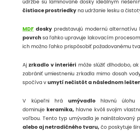
údržbe sú laminované dosky ideálnym riešení
čistiace prostriedky
na udržanie lesku a čistot
MDF
dosky
predstavujú modernú alternatívu 
povrch
sa ľahko upravuje lakovacím proceso
ich možno ľahko prispôsobiť požadovanému tvar
Aj
zrkadlo v interiéri
môže slúžiť dlhodobo, ak
zabrániť umiestneniu zrkadla mimo dosah vody 
spočíva v
umytí nečistôt a následnom lešten
V kúpeľni hrá
umývadlo
hlavnú úlohu 
dominuje
keramika,
hlavne kvôli svojim vlastn
voľbou. Tento typ umývadla je nainštalovaný 
alebo aj netradičného tvaru,
čo poskytuje šir