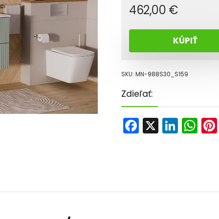
462,00
€
KÚPIŤ
SKU:
MN-988S30_S159
Zdieľať:
F
X
Li
W
a
n
h
c
k
a
e
e
ts
b
dI
A
o
n
p