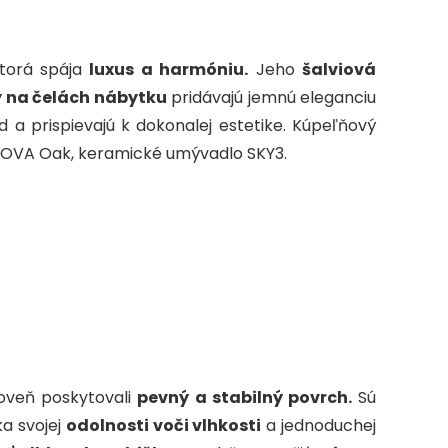
e
ktorá spája
luxus a harmóniu.
Jeho
šalviová
y na čelách nábytku
pridávajú jemnú eleganciu
 a prispievajú k dokonalej estetike.
Kúpeľňový
 NOVA Oak, keramické umývadlo SKY3.
roveň poskytovali
pevný a stabilný povrch.
Sú
a svojej
odolnosti voči vlhkosti
a jednoduchej