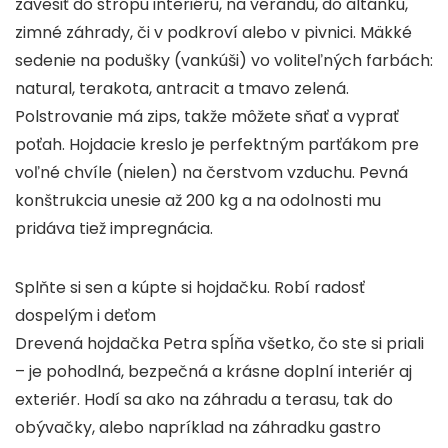
zavesiť do stropu interiéru, na verandu, do altánku,
zimné záhrady, či v podkroví alebo v pivnici. Mäkké
sedenie na podušky (vankúši) vo voliteľných farbách:
natural, terakota, antracit a tmavo zelená.
Polstrovanie má zips, takže môžete sňať a vyprať
poťah. Hojdacie kreslo je perfektným parťákom pre
voľné chvíle (nielen) na čerstvom vzduchu. Pevná
konštrukcia unesie až 200 kg a na odolnosti mu
pridáva tiež impregnácia.
Splňte si sen a kúpte si hojdačku. Robí radosť
dospelým i deťom
Drevená hojdačka Petra spĺňa všetko, čo ste si priali
– je pohodlná, bezpečná a krásne doplní interiér aj
exteriér. Hodí sa ako na záhradu a terasu, tak do
obývačky, alebo napríklad na záhradku gastro