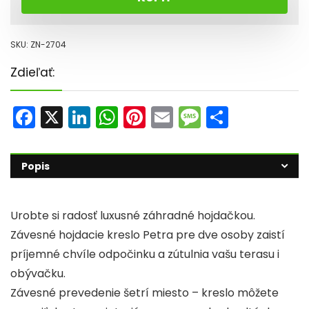
SKU:
ZN-2704
Zdieľať:
F
X
Li
W
Pi
E
M
S
a
n
h
nt
m
e
h
c
k
a
er
ai
s
ar
Popis
e
e
ts
e
l
s
e
b
dI
A
st
a
Urobte si radosť luxusné záhradné hojdačkou.
o
n
p
g
Závesné hojdacie kreslo Petra pre dve osoby zaistí
o
p
e
príjemné chvíle odpočinku a zútulnia vašu terasu i
k
obývačku.
Závesné prevedenie šetrí miesto – kreslo môžete