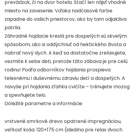
prevádzok, či na dvor hotela. Stačí len nájsť vhodné
miesto na zavesenie. Vďaka nadčasové farbe
zapadne do vašich priestorov, ako by tam odjakživa
patrila.
Záhradné hojdacie kreslá pre dospelých sú skvelým
spôsobom, ako si oddýchnuť od hektického života a
nabrať nový dych. A keď sa dostatočne zrelaxujete,
vezmite k sebe deti, pretože táto zábava je pre celú
rodinu! Podľa odborníkov hojdania prospieva
telesnému i duševnému zdraviu detí a dospelých. A
navyše pri hojdania zľahka cvičíte – trénujete mozog
a spevňujete telo.
Dôležité parametre a informácie
vrstvené smrkové drevo opatrené impregnáciou,
veľkosť koša: 120×175 cm (ideálna pre relax dvoch