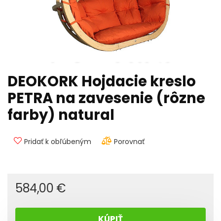
DEOKORK Hojdacie kreslo
PETRA na zavesenie (rôzne
farby) natural
Pridať k obľúbeným
Porovnať
584,00
€
KÚPIŤ