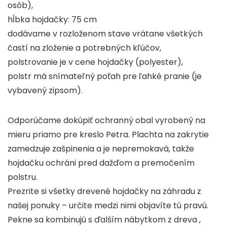
osôb),
hĺbka hojdačky: 75 cm
dodávame v rozloženom stave vrátane všetkých
častí na zloženie a potrebných kľúčov,
polstrovanie je v cene hojdačky (polyester),
polstr má snímateľný poťah pre ľahké pranie (je
vybavený zipsom).
Odporúčame dokúpiť ochranný obal vyrobený na
mieru priamo pre kreslo Petra. Plachta na zakrytie
zamedzuje zašpinenia a je nepremokavá, takže
hojdačku ochráni pred dažďom a premočením
polstru.
Prezrite si všetky drevené hojdačky na záhradu z
našej ponuky – určite medzi nimi objavíte tú pravú.
Pekne sa kombinujú s ďalším nábytkom z dreva ,